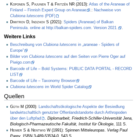
Koponen S, Pajunen T & Fritzén NR
(2013):
Atlas of the Araneae of
Finland – Finnish Expert Group on Araneae
.:
Nachweise von
Clubiona lutescens
(PDF)
Dimitrov D, Indzhov S
(2021):
Spiders (Araneae) of Balkan
Peninsula. online at http://balkan-spiders.com. Version 2021.
.
Weitere Links
Beschreibung von
Clubiona lutescens
in „araneae - Spiders of
Europe”
Bilder von
Clubiona lutescens
auf den Seiten von Pierre Oger auf
Piwigo.com
Barcode of Life – Bold Systems: PUBLIC DATA PORTAL - RECORD
LIST
Barcode of Life – Taxonomy Browser
Clubiona lutescens
im World Spider Catalog
Quellen
Güth M
(2000):
Landschaftsökologische Aspekte der Besiedlung
landwirtschaftlich genutzter Offenlandstandorte durch Arthropoden
über den Luftpfad
.
Diplomarbeit, Friedrich-Schiller-Universität Jena,
Biologisch-Pharmazeutische Fakultät, Institut für Ökologie
, 111 S.
Heimer S & Nentwig W
(1991): Spinnen Mitteleuropas.
Verlag Paul
Parey
. ISBN 3-489-53534-0, 543 S.