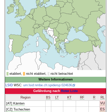
etabliert,
nicht etabliert,
nicht betrachtet
Weitere Informationen
LSID
WSC:
urn:lsid:nmbe.ch:spidersp:024636
Gefährdung nach
Roter Liste
Region
BS
LT
KT
RF
R
RL
VU
[AT] Kärnten
ES
[CZ] Tschechien