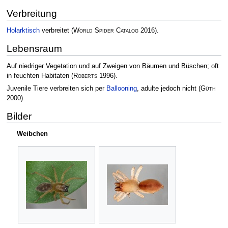
Verbreitung
Holarktisch
verbreitet
(
World Spider Catalog
2016)
.
Lebensraum
Auf niedriger Vegetation und auf Zweigen von Bäumen und Büschen; oft
in feuchten Habitaten
(
Roberts
1996)
.
Juvenile Tiere verbreiten sich per
Ballooning
, adulte jedoch nicht
(
Güth
2000)
.
Bilder
Weibchen