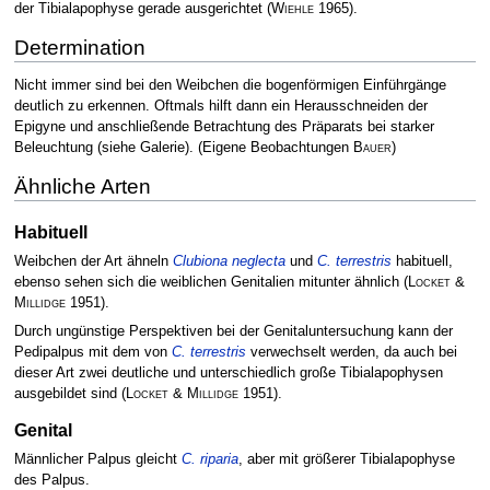
der Tibialapophyse gerade ausgerichtet
(
Wiehle
1965)
.
Determination
Nicht immer sind bei den Weibchen die bogenförmigen Einführgänge
deutlich zu erkennen. Oftmals hilft dann ein Herausschneiden der
Epigyne und anschließende Betrachtung des Präparats bei starker
Beleuchtung (siehe Galerie). (Eigene Beobachtungen
Bauer
)
Ähnliche Arten
Habituell
Weibchen der Art ähneln
Clubiona neglecta
und
C. terrestris
habituell,
ebenso sehen sich die weiblichen Genitalien mitunter ähnlich
(
Locket &
Millidge
1951)
.
Durch ungünstige Perspektiven bei der Genitaluntersuchung kann der
Pedipalpus mit dem von
C. terrestris
verwechselt werden, da auch bei
dieser Art zwei deutliche und unterschiedlich große Tibialapophysen
ausgebildet sind
(
Locket & Millidge
1951)
.
Genital
Männlicher Palpus gleicht
C. riparia
, aber mit größerer Tibialapophyse
des Palpus.