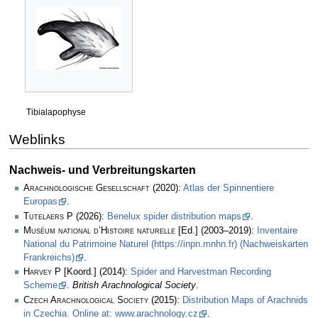
Tibialapophyse
Weblinks
Nachweis- und Verbreitungskarten
Arachnologische Gesellschaft
(2020):
Atlas der Spinnentiere
Europas
.
Tutelaers P
(2026):
Benelux spider distribution maps
.
Muséum national d’Histoire naturelle
[Ed.] (2003–2019):
Inventaire
National du Patrimoine Naturel (https://inpn.mnhn.fr) (Nachweiskarten
Frankreichs)
.
Harvey P
[Koord.] (2014):
Spider and Harvestman Recording
Scheme
.
British Arachnological Society
.
Czech Arachnological Society
(2015):
Distribution Maps of Arachnids
in Czechia. Online at: www.arachnology.cz
.