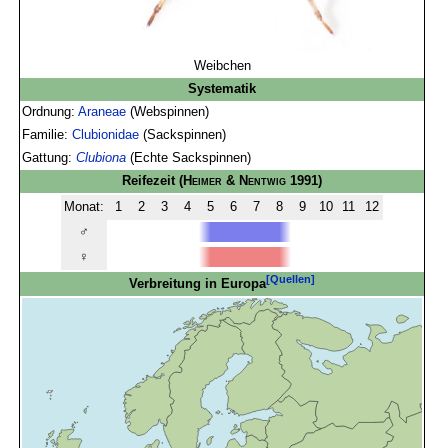
Weibchen
Systematik
Ordnung:
Araneae
(Webspinnen)
Familie:
Clubionidae
(Sackspinnen)
Gattung:
Clubiona
(Echte Sackspinnen)
Reifezeit
(
Heimer & Nentwig
1991)
Monat:
1
2
3
4
5
6
7
8
9
10
11
12
♂
♀
[Quellen]
Verbreitung in Europa