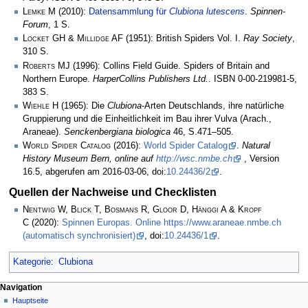
Lemke M
(2010):
Datensammlung für
Clubiona lutescens
.
Spinnen-
Forum
, 1 S.
Locket GH & Millidge AF
(1951): British Spiders Vol. I.
Ray Society
,
310 S.
Roberts MJ
(1996): Collins Field Guide. Spiders of Britain and
Northern Europe.
HarperCollins Publishers Ltd.
. ISBN 0-00-219981-5,
383 S.
Wiehle H
(1965): Die
Clubiona
-Arten Deutschlands, ihre natürliche
Gruppierung und die Einheitlichkeit im Bau ihrer Vulva (Arach.,
Araneae).
Senckenbergiana biologica
46, S.471–505.
World Spider Catalog
(2016):
World Spider Catalog
.
Natural
History Museum Bern, online auf
http://wsc.nmbe.ch
, Version
16.5, abgerufen am 2016-03-06, doi:
10.24436/2
.
Quellen der Nachweise und Checklisten
Nentwig W, Blick T, Bosmans R, Gloor D, Hänggi A & Kropf
C
(2020):
Spinnen Europas. Online https://www.araneae.nmbe.ch
(automatisch synchronisiert)
, doi:
10.24436/1
.
Kategorie
:
Clubiona
Navigation
Hauptseite