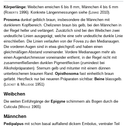
Körperlänge:
Weibchen erreichen 6 bis 8 mm, Männchen 4 bis 6 mm
(
Roberts
1996)
. Konkrete Längenmessungen siehe
(
Lemke
2010)
.
Prosoma
dunkel gelblich braun, insbesondere die Männchen mit
dunklerem Kopfbereich. Chelizeren braun bis gelb, bei den Männchen in
der Regel heller und verlängert. Zusätzlich sind bei den Weibchen zwei
undeutliche Linien ausgeprägt, welche eine sehr undeutliche dunkle Linie
einschließen. Die Linien verlaufen von der Fovea zu den Medianaugen.
Die vorderen Augen sind in etwa gleichgroß und haben einen
gleichmäßigen Abstand voneinander. Vordere Medianaugen mehr als
einen Augendurchmesser voneinander entfernt, in der Regel nicht mit
zusammenfließenden dunklen Pigmentflecken (zumindest bei
Alkoholpräparaten). Sternum gelb und mitunter mit einem dünnen
unterbrochenen braunen Rand.
Opisthosoma
fast einheitlich braun
gefärbt. Herzfleck nur bei neueren Präparaten sichtbar.
Beine
blassgelb.
(
Locket & Millidge
1951)
Weibchen
Die weiten Einführgänge der
Epigyne
schimmern als Bogen durch die
Cuticula
(
Wiehle
1965)
.
Männchen
Pedipalpus
mit schon basal auffallend dickem Embolus, ventraler Teil