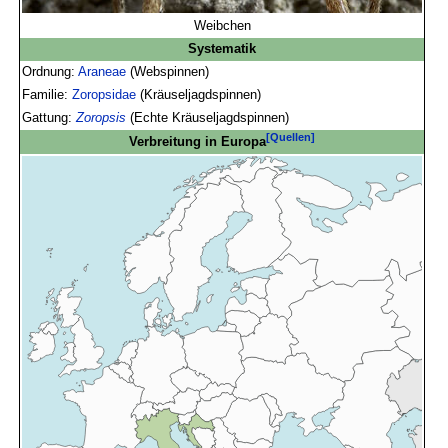
Weibchen
Systematik
Ordnung:
Araneae
(Webspinnen)
Familie:
Zoropsidae
(Kräuseljagdspinnen)
Gattung:
Zoropsis
(Echte Kräuseljagdspinnen)
[Quellen]
Verbreitung in Europa