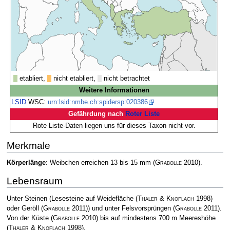
etabliert,
nicht etabliert,
nicht betrachtet
Weitere Informationen
LSID
WSC:
urn:lsid:nmbe.ch:spidersp:020386
Gefährdung nach
Roter Liste
Rote Liste-Daten liegen uns für dieses Taxon nicht vor.
Merkmale
Körperlänge
: Weibchen erreichen 13 bis 15 mm
(
Grabolle
2010)
.
Lebensraum
Unter Steinen (Lesesteine auf Weidefläche
(
Thaler & Knoflach
1998)
oder Geröll
(
Grabolle
2011)
) und unter Felsvorsprüngen
(
Grabolle
2011)
.
Von der Küste
(
Grabolle
2010)
bis auf mindestens 700 m Meereshöhe
(
Thaler & Knoflach
1998)
.