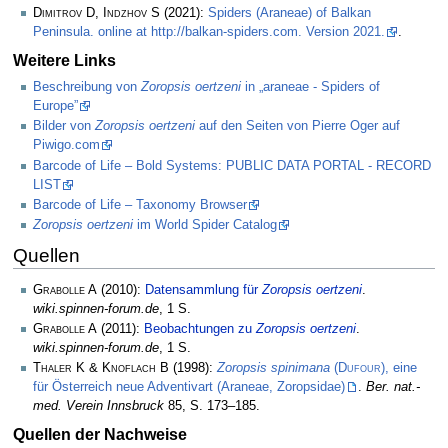
Dimitrov D, Indzhov S
(2021):
Spiders (Araneae) of Balkan
Peninsula. online at http://balkan-spiders.com. Version 2021.
.
Weitere Links
Beschreibung von
Zoropsis oertzeni
in „araneae - Spiders of
Europe”
Bilder von
Zoropsis oertzeni
auf den Seiten von Pierre Oger auf
Piwigo.com
Barcode of Life – Bold Systems: PUBLIC DATA PORTAL - RECORD
LIST
Barcode of Life – Taxonomy Browser
Zoropsis oertzeni
im World Spider Catalog
Quellen
Grabolle A
(2010):
Datensammlung für
Zoropsis oertzeni
.
wiki.spinnen-forum.de
, 1 S.
Grabolle A
(2011):
Beobachtungen zu
Zoropsis oertzeni
.
wiki.spinnen-forum.de
, 1 S.
Thaler K & Knoflach B
(1998):
Zoropsis spinimana
(
Dufour
), eine
für Österreich neue Adventivart (Araneae, Zoropsidae)
.
Ber. nat.-
med. Verein Innsbruck
85, S. 173–185.
Quellen der Nachweise