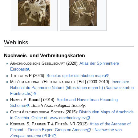
Weblinks
Nachweis- und Verbreitungskarten
Arachnologische Gesellschaft
(2020):
Atlas der Spinnentiere
Europas
.
Tutelaers P
(2026):
Benelux spider distribution maps
.
Muséum national d’Histoire naturelle
[Ed.] (2003–2019):
Inventaire
National du Patrimoine Naturel (https://inpn.mnhn.fr) (Nachweiskarten
Frankreichs)
.
Harvey P
[Koord.] (2014):
Spider and Harvestman Recording
Scheme
.
British Arachnological Society
.
Czech Arachnological Society
(2015):
Distribution Maps of Arachnids
in Czechia. Online at: www.arachnology.cz
.
Koponen S, Pajunen T & Fritzén NR
(2013):
Atlas of the Araneae of
Finland – Finnish Expert Group on Araneae
.:
Nachweise von
Zoropsis oertzeni
(PDF)