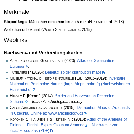
Rote Liste-Daten liegen uns für dieses Taxon nicht vor.
Merkmale
Körperlänge
: Männchen erreichen bis zu 5 mm
(
Nentwig
et al. 2013)
.
Weibchen unbekannt
(
World Spider Catalog
2015)
.
Weblinks
Nachweis- und Verbreitungskarten
Arachnologische Gesellschaft
(2020):
Atlas der Spinnentiere
Europas
.
Tutelaers P
(2026):
Benelux spider distribution maps
.
Muséum national d’Histoire naturelle
[Ed.] (2003–2019):
Inventaire
National du Patrimoine Naturel (https://inpn.mnhn.fr) (Nachweiskarten
Frankreichs)
.
Harvey P
[Koord.] (2014):
Spider and Harvestman Recording
Scheme
.
British Arachnological Society
.
Czech Arachnological Society
(2015):
Distribution Maps of Arachnids
in Czechia. Online at: www.arachnology.cz
.
Koponen S, Pajunen T & Fritzén NR
(2013):
Atlas of the Araneae of
Finland – Finnish Expert Group on Araneae
.:
Nachweise von
Zelotes serratus
(PDF)