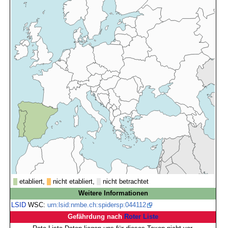
etabliert,
nicht etabliert,
nicht betrachtet
Weitere Informationen
LSID
WSC:
urn:lsid:nmbe.ch:spidersp:044112
Gefährdung nach
Roter Liste