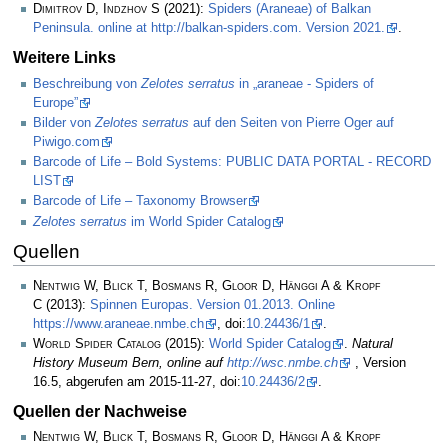
Dimitrov D, Indzhov S
(2021):
Spiders (Araneae) of Balkan
Peninsula. online at http://balkan-spiders.com. Version 2021.
.
Weitere Links
Beschreibung von
Zelotes serratus
in „araneae - Spiders of
Europe”
Bilder von
Zelotes serratus
auf den Seiten von Pierre Oger auf
Piwigo.com
Barcode of Life – Bold Systems: PUBLIC DATA PORTAL - RECORD
LIST
Barcode of Life – Taxonomy Browser
Zelotes serratus
im World Spider Catalog
Quellen
Nentwig W, Blick T, Bosmans R, Gloor D, Hänggi A & Kropf
C
(2013):
Spinnen Europas. Version 01.2013. Online
https://www.araneae.nmbe.ch
, doi:
10.24436/1
.
World Spider Catalog
(2015):
World Spider Catalog
.
Natural
History Museum Bern, online auf
http://wsc.nmbe.ch
, Version
16.5, abgerufen am 2015-11-27, doi:
10.24436/2
.
Quellen der Nachweise
Nentwig W, Blick T, Bosmans R, Gloor D, Hänggi A & Kropf