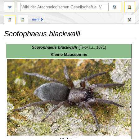
mehr
Scotophaeus blackwalli
Zur
Zur
Scotophaeus blackw
a
lli
(
Thorell
, 1871)
Navigation
Suche
Kleine Mausspinne
springen
springen