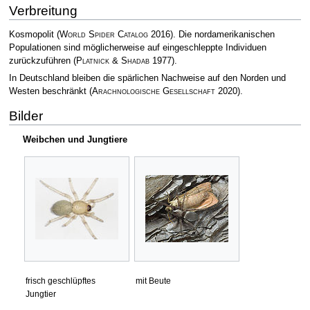
Verbreitung
Kosmopolit
(
World Spider Catalog
2016)
. Die nordamerikanischen
Populationen sind möglicherweise auf eingeschleppte Individuen
zurückzuführen
(
Platnick & Shadab
1977)
.
In Deutschland bleiben die spärlichen Nachweise auf den Norden und
Westen beschränkt
(
Arachnologische Gesellschaft
2020)
.
Bilder
Weibchen und Jungtiere
frisch geschlüpftes
mit Beute
Jungtier