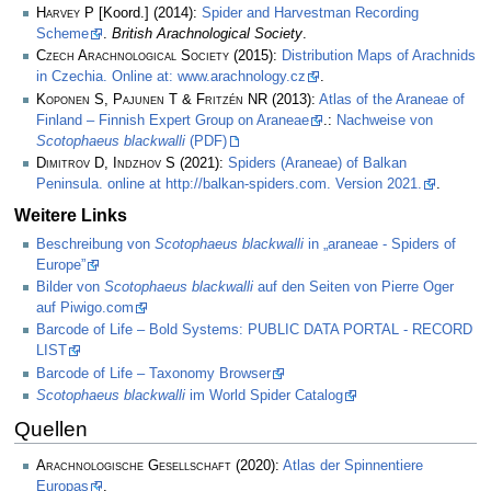
Harvey P
[Koord.] (2014):
Spider and Harvestman Recording
Scheme
.
British Arachnological Society
.
Czech Arachnological Society
(2015):
Distribution Maps of Arachnids
in Czechia. Online at: www.arachnology.cz
.
Koponen S, Pajunen T & Fritzén NR
(2013):
Atlas of the Araneae of
Finland – Finnish Expert Group on Araneae
.:
Nachweise von
Scotophaeus blackwalli
(PDF)
Dimitrov D, Indzhov S
(2021):
Spiders (Araneae) of Balkan
Peninsula. online at http://balkan-spiders.com. Version 2021.
.
Weitere Links
Beschreibung von
Scotophaeus blackwalli
in „araneae - Spiders of
Europe”
Bilder von
Scotophaeus blackwalli
auf den Seiten von Pierre Oger
auf Piwigo.com
Barcode of Life – Bold Systems: PUBLIC DATA PORTAL - RECORD
LIST
Barcode of Life – Taxonomy Browser
Scotophaeus blackwalli
im World Spider Catalog
Quellen
Arachnologische Gesellschaft
(2020):
Atlas der Spinnentiere
Europas
.