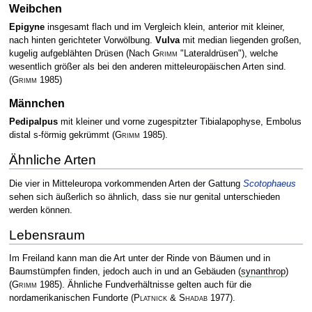
Weibchen
Epigyne
insgesamt flach und im Vergleich klein, anterior mit kleiner,
nach hinten gerichteter Vorwölbung.
Vulva
mit median liegenden großen,
kugelig aufgeblähten Drüsen (Nach
Grimm
"Lateraldrüsen"), welche
wesentlich größer als bei den anderen mitteleuropäischen Arten sind.
(
Grimm
1985)
Männchen
Pedipalpus
mit kleiner und vorne zugespitzter Tibialapophyse, Embolus
distal s-förmig gekrümmt
(
Grimm
1985)
.
Ähnliche Arten
Die vier in Mitteleuropa vorkommenden Arten der Gattung
Scotophaeus
sehen sich äußerlich so ähnlich, dass sie nur genital unterschieden
werden können.
Lebensraum
Im Freiland kann man die Art unter der Rinde von Bäumen und in
Baumstümpfen finden, jedoch auch in und an Gebäuden (
synanthrop
)
(
Grimm
1985)
. Ähnliche Fundverhältnisse gelten auch für die
nordamerikanischen Fundorte
(
Platnick & Shadab
1977)
.