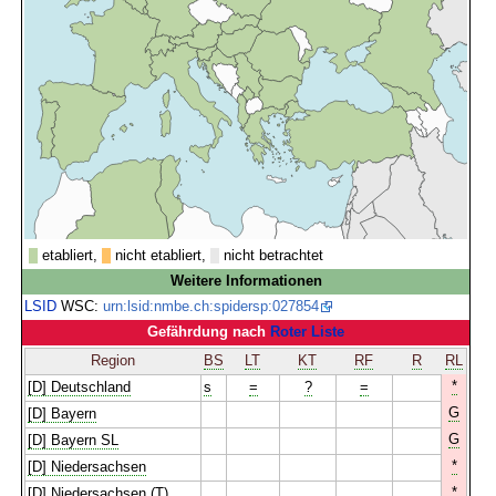
etabliert,
nicht etabliert,
nicht betrachtet
Weitere Informationen
LSID
WSC:
urn:lsid:nmbe.ch:spidersp:027854
Gefährdung nach
Roter Liste
Region
BS
LT
KT
RF
R
RL
*
[D] Deutschland
s
=
?
=
G
[D] Bayern
G
[D] Bayern SL
*
[D] Niedersachsen
*
[D] Niedersachsen (T)