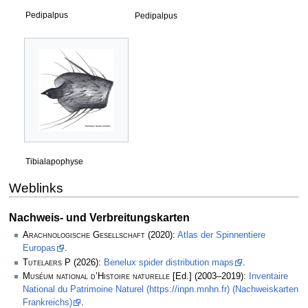
Pedipalpus
Pedipalpus
Tibialapophyse
Weblinks
Nachweis- und Verbreitungskarten
Arachnologische Gesellschaft
(2020):
Atlas der Spinnentiere
Europas
.
Tutelaers P
(2026):
Benelux spider distribution maps
.
Muséum national d’Histoire naturelle
[Ed.] (2003–2019):
Inventaire
National du Patrimoine Naturel (https://inpn.mnhn.fr) (Nachweiskarten
Frankreichs)
.