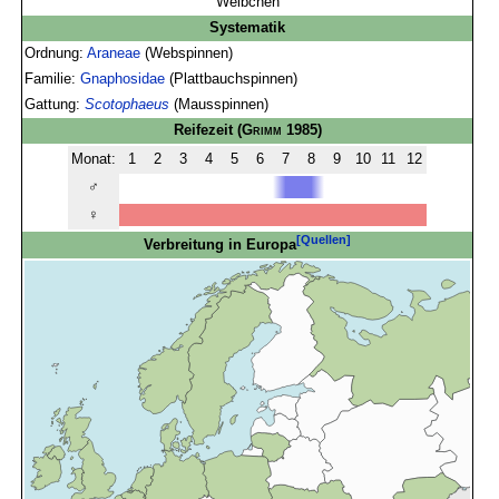
Weibchen
Systematik
Ordnung:
Araneae
(Webspinnen)
Familie:
Gnaphosidae
(Plattbauchspinnen)
Gattung:
Scotophaeus
(Mausspinnen)
Reifezeit
(
Grimm
1985)
Monat:
1
2
3
4
5
6
7
8
9
10
11
12
♂
♀
[Quellen]
Verbreitung in Europa