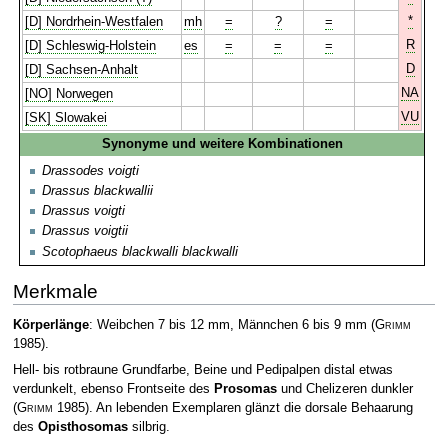
*
[D] Nordrhein-Westfalen
mh
=
?
=
R
[D] Schleswig-Holstein
es
=
=
=
D
[D] Sachsen-Anhalt
NA
[NO] Norwegen
VU
[SK] Slowakei
Synonyme und weitere Kombinationen
Drassodes voigti
Drassus blackwallii
Drassus voigti
Drassus voigtii
Scotophaeus blackwalli blackwalli
Merkmale
Körperlänge
: Weibchen 7 bis 12 mm, Männchen 6 bis 9 mm
(
Grimm
1985)
.
Hell- bis rotbraune Grundfarbe, Beine und Pedipalpen distal etwas
verdunkelt, ebenso Frontseite des
Prosomas
und Chelizeren dunkler
(
Grimm
1985)
. An lebenden Exemplaren glänzt die dorsale Behaarung
des
Opisthosomas
silbrig.