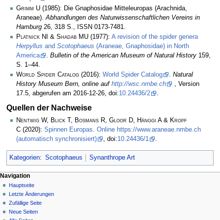
Grimm U
(1985): Die Gnaphosidae Mitteleuropas (Arachnida,
Araneae).
Abhandlungen des Naturwissenschaftlichen Vereins in
Hamburg
26, 318 S., ISSN 0173-7481.
Platnick NI & Shadab MU
(1977):
A revision of the spider genera
Herpyllus
and
Scotophaeus
(Araneae, Gnaphosidae) in North
America
.
Bulletin of the American Museum of Natural History
159,
S. 1–44.
World Spider Catalog
(2016):
World Spider Catalog
.
Natural
History Museum Bern, online auf
http://wsc.nmbe.ch
, Version
17.5, abgerufen am 2016-12-26, doi:
10.24436/2
.
Quellen der Nachweise
Nentwig W, Blick T, Bosmans R, Gloor D, Hänggi A & Kropf
C
(2020):
Spinnen Europas. Online https://www.araneae.nmbe.ch
(automatisch synchronisiert)
, doi:
10.24436/1
.
Kategorien
:
Scotophaeus
Synanthrope Art
Navigation
Hauptseite
Letzte Änderungen
Zufällige Seite
Neue Seiten