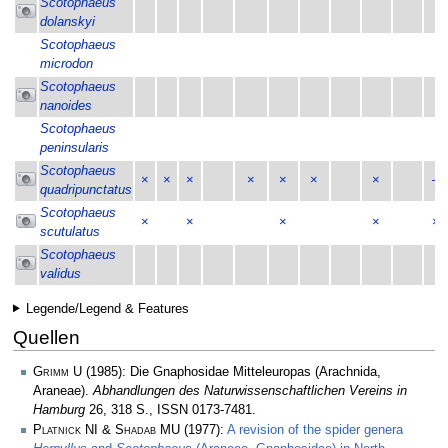
Scotophaeus
dolanskyi
Scotophaeus
microdon
Scotophaeus
nanoides
Scotophaeus
peninsularis
Scotophaeus
×
×
×
×
×
×
×
–
quadripunctatus
Scotophaeus
×
×
×
×
×
scutulatus
Scotophaeus
validus
Legende/Legend & Features
Quellen
Grimm U
(1985): Die Gnaphosidae Mitteleuropas (Arachnida,
Araneae).
Abhandlungen des Naturwissenschaftlichen Vereins in
Hamburg
26, 318 S., ISSN 0173-7481.
Platnick NI & Shadab MU
(1977):
A revision of the spider genera