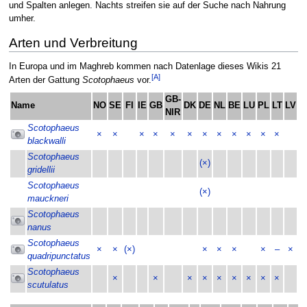
und Spalten anlegen. Nachts streifen sie auf der Suche nach Nahrung
umher.
Arten und Verbreitung
In Europa und im Maghreb kommen nach Datenlage dieses Wikis 21
[A]
Arten der Gattung
Scotophaeus
vor.
GB-
Name
NO
SE
FI
IE
GB
DK
DE
NL
BE
LU
PL
LT
LV
E
NIR
Scotophaeus
×
×
×
×
×
×
×
×
×
×
×
×
blackwalli
Scotophaeus
(×)
gridellii
Scotophaeus
(×)
mauckneri
Scotophaeus
nanus
Scotophaeus
×
×
(×)
×
×
×
×
–
×
quadripunctatus
Scotophaeus
×
×
×
×
×
×
×
×
×
scutulatus