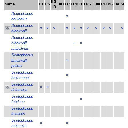
ES-
Name
PT
ES
AD
FR
FRH
IT
IT82
IT88
RO
BG
BA
SI
H
IB
Scotophaeus
×
aculeatus
Scotophaeus
×
×
×
×
×
×
×
×
×
×
×
blackwalli
Scotophaeus
blackwalli
×
×
isabellinus
Scotophaeus
blackwalli
×
politus
Scotophaeus
×
brolemanni
Scotophaeus
×
×
dolanskyi
Scotophaeus
×
fabrisae
Scotophaeus
insularis
Scotophaeus
×
×
musculus