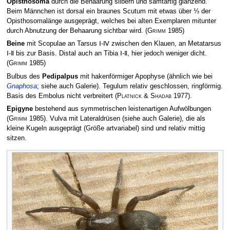
Opisthosoma
durch die Behaarung silbern und samtartig glänzend.
Beim Männchen ist dorsal ein braunes Scutum mit etwas über ⅓ der
Opisthosomalänge ausgeprägt, welches bei alten Exemplaren mitunter
durch Abnutzung der Behaarung sichtbar wird.
(
Grimm
1985)
Beine
mit Scopulae an Tarsus Ⅰ-Ⅳ zwischen den Klauen, an Metatarsus
Ⅰ-Ⅱ bis zur Basis. Distal auch an Tibia Ⅰ-Ⅱ, hier jedoch weniger dicht.
(
Grimm
1985)
Bulbus des
Pedipalpus
mit hakenförmiger Apophyse (ähnlich wie bei
Gnaphosa
; siehe auch Galerie). Tegulum relativ geschlossen, ringförmig.
Basis des Embolus nicht verbreitert
(
Platnick & Shadab
1977)
.
Epigyne
bestehend aus symmetrischen leistenartigen Aufwölbungen
(
Grimm
1985)
. Vulva mit Lateraldrüsen (siehe auch Galerie), die als
kleine Kugeln ausgeprägt (Größe artvariabel) sind und relativ mittig
sitzen.