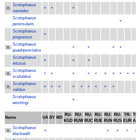
Scotophaeus
×
×
×
nanoides
Scotophaeus
×
peninsularis
Scotophaeus
×
pregoensis
Scotophaeus
×
×
×
×
quadripunctatus
Scotophaeus
×
×
×
retusus
Scotophaeus
×
×
×
×
×
×
×
×
×
×
scutulatus
Scotophaeus
×
×
×
×
×
×
×
×
×
validus
Scotophaeus
×
westringi
RU-
RU-
RU-
RU-
RU-
RU-
TR-
TR-
Name
UA
BY
MD
KGD
RUW
RUC
RUE
RUN
RUS
EUR
ASI
Scotophaeus
×
×
×
×
×
blackwalli