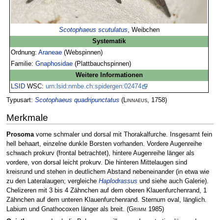
Scotophaeus scutulatus
, Weibchen
Systematik
Ordnung:
Araneae
(Webspinnen)
Familie:
Gnaphosidae
(Plattbauchspinnen)
Weitere Informationen
LSID
WSC:
urn:lsid:nmbe.ch:spidergen:02474
Typusart:
Scotophaeus quadripunctatus
(
Linnaeus
, 1758)
Merkmale
Prosoma
vorne schmaler und dorsal mit Thorakalfurche. Insgesamt fein
hell behaart, einzelne dunkle Borsten vorhanden. Vordere Augenreihe
schwach prokurv (frontal betrachtet), hintere Augenreihe länger als
vordere, von dorsal leicht prokurv. Die hinteren Mittelaugen sind
kreisrund und stehen in deutlichem Abstand nebeneinander (in etwa wie
zu den Lateralaugen; vergleiche
Haplodrassus
und siehe auch Galerie).
Chelizeren mit 3 bis 4 Zähnchen auf dem oberen Klauenfurchenrand, 1
Zähnchen auf dem unteren Klauenfurchenrand. Sternum oval, länglich.
Labium und Gnathocoxen länger als breit.
(
Grimm
1985)