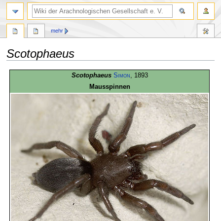
mehr
Scotophaeus
Zur
Zur
Scotophaeus
Simon
, 1893
Navigation
Suche
Mausspinnen
springen
springen