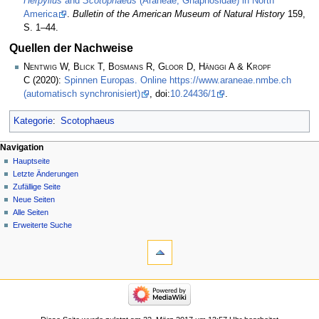
Herpyllus
and
Scotophaeus
(Araneae, Gnaphosidae) in North
America
.
Bulletin of the American Museum of Natural History
159,
S. 1–44.
Quellen der Nachweise
Nentwig W, Blick T, Bosmans R, Gloor D, Hänggi A & Kropf
C
(2020):
Spinnen Europas. Online https://www.araneae.nmbe.ch
(automatisch synchronisiert)
, doi:
10.24436/1
.
Kategorie
:
Scotophaeus
Navigation
Hauptseite
Letzte Änderungen
Zufällige Seite
Neue Seiten
Alle Seiten
Erweiterte Suche