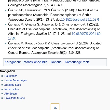
pseudoscorpions (Arachnida: Pseudoscorpiones) of Montenegro.
Ecologica Montenegrina
7, S. 439–450.
Ćurčić NB, Dimitrijević RN & Ćurčić S
(2020): Checklist of the
pseudoscorpions (Arachnida: Pseudoscorpiones) of Serbia.
Arthropoda Selecta
29(1), 13–27, doi:
10.15298/arthsel.29.1.02
.
Červená M, Gardini G, Jablonski D & Christophoryová J
(2021):
Checklist of Pseudoscorpions (Arachnida, Pseudoscorpiones) of
Albania.
Zoological Studies
60:17, 1–25, doi:
10.6620/ZS.2021.60-
17
.
Červená M, Krajčovičová K & Christophoryová J
(2020): Updated
checklist of pseudoscorpions (Arachnida: Pseudoscorpiones) of
Central Europe.
Arthropoda Selecta
29(2), 219–228.
Kategorien
:
Infobox ohne Bild
Roncus
Körperlänge fehlt
Navigation
Hauptseite
Letzte Änderungen
Zufällige Seite
Neue Seiten
Alle Seiten
Erweiterte Suche