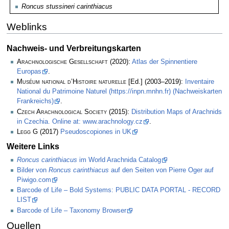
Roncus stussineri carinthiacus
Weblinks
Nachweis- und Verbreitungskarten
Arachnologische Gesellschaft
(2020):
Atlas der Spinnentiere
Europas
.
Muséum national d’Histoire naturelle
[Ed.] (2003–2019):
Inventaire
National du Patrimoine Naturel (https://inpn.mnhn.fr) (Nachweiskarten
Frankreichs)
.
Czech Arachnological Society
(2015):
Distribution Maps of Arachnids
in Czechia. Online at: www.arachnology.cz
.
Legg
G (2017)
Pseudoscopiones in UK
Weitere Links
Roncus carinthiacus
im World Arachnida Catalog
Bilder von
Roncus carinthiacus
auf den Seiten von Pierre Oger auf
Piwigo.com
Barcode of Life – Bold Systems: PUBLIC DATA PORTAL - RECORD
LIST
Barcode of Life – Taxonomy Browser
Quellen