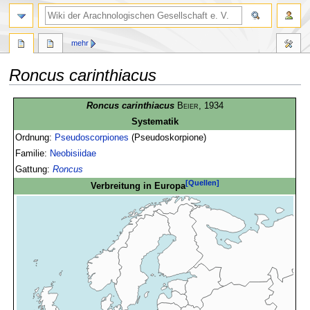
mehr
Roncus carinthiacus
Zur
Zur
Roncus carinthiacus
Beier
, 1934
Navigation
Suche
Systematik
springen
springen
Ordnung:
Pseudoscorpiones
(Pseudoskorpione)
Familie:
Neobisiidae
Gattung:
Roncus
[Quellen]
Verbreitung in Europa