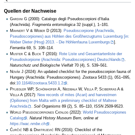
Quellen der Nachweise
Gardini G
(2000): Catalogo degli Pseudoscorpioni d’Italia
(Arachnida).
Fragmenta entomologica
32 (suppl.), 1–181.
Mahnert V & Weber D
(2013):
Pseudoscorpione (Arachnida,
Pseudoscorpiones) aus Höhlen des Großherzugtums Luxemburg [in:
Weber Dieter (Hrsg) 2013. - Die Höhlenfauna Luxemburgs
].
Ferrantia
69, S. 108–114.
Muster C & Blick T
(2016):
Rote Liste und Gesamtartenliste der
Pseudoskorpione (Arachnida: Pseudoscorpiones) Deutschlands
.
Naturschutz und Biologische Vielfalt
70 (4), S. 539–561.
Novák J
(2024): An updated checklist for the pseudoscorpion fauna of
Hungary (Arachnida: Pseudoscorpiones).
Zootaxa
5433 (1), 051–095,
doi:
10.11646/zootaxa.5433.1.2
.
Pfliegler WP, Schönhofer A, Niedbała W, Vella P, Sciberras A &
Vella A
(2017):
New records of mites (Acari) and harvestmen
(Opiliones) from Malta with a preliminary checklist of Maltese
Arachnida
.
Soil Organisms
89 (2), S. 85–110, ISSN 2509-9523.
World Pseudoscorpiones Catalog
(2022):
World Pseudoscorpiones
Catalog
.
Natural History Museum Bern, online at
https://wac.nmbe.ch
.
Ćurčić NB & Dimitrijević RN
(2016): Checklist of the