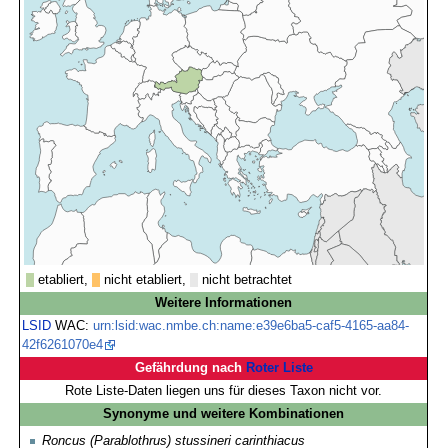
etabliert,
nicht etabliert,
nicht betrachtet
Weitere Informationen
LSID
WAC:
urn:lsid:wac.nmbe.ch:name:e39e6ba5-caf5-4165-aa84-
42f6261070e4
Gefährdung nach
Roter Liste
Rote Liste-Daten liegen uns für dieses Taxon nicht vor.
Synonyme und weitere Kombinationen
Roncus (Parablothrus) stussineri carinthiacus