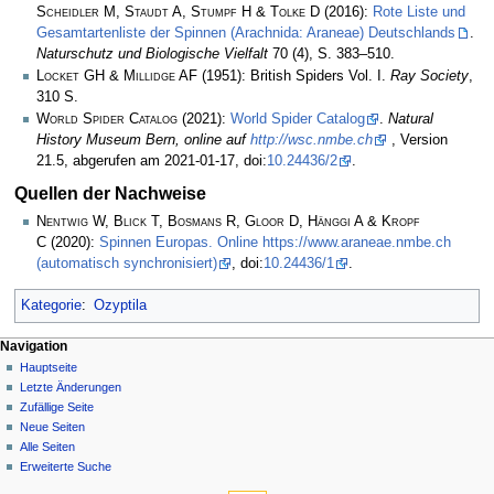
Scheidler M, Staudt A, Stumpf H & Tolke D
(2016):
Rote Liste und
Gesamtartenliste der Spinnen (Arachnida: Araneae) Deutschlands
.
Naturschutz und Biologische Vielfalt
70 (4), S. 383–510.
Locket GH & Millidge AF
(1951): British Spiders Vol. I.
Ray Society
,
310 S.
World Spider Catalog
(2021):
World Spider Catalog
.
Natural
History Museum Bern, online auf
http://wsc.nmbe.ch
, Version
21.5, abgerufen am 2021-01-17, doi:
10.24436/2
.
Quellen der Nachweise
Nentwig W, Blick T, Bosmans R, Gloor D, Hänggi A & Kropf
C
(2020):
Spinnen Europas. Online https://www.araneae.nmbe.ch
(automatisch synchronisiert)
, doi:
10.24436/1
.
Kategorie
:
Ozyptila
Navigation
Hauptseite
Letzte Änderungen
Zufällige Seite
Neue Seiten
Alle Seiten
Erweiterte Suche