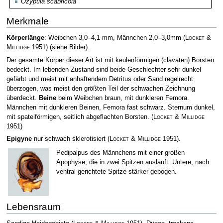
Ozyptila scabricola
Merkmale
Körperlänge
: Weibchen 3,0–4,1 mm, Männchen 2,0–3,0mm
(
Locket &
Millidge
1951)
(siehe Bilder).
Der gesamte Körper dieser Art ist mit keulenförmigen (clavaten) Borsten
bedeckt. Im lebenden Zustand sind beide Geschlechter sehr dunkel
gefärbt und meist mit anhaftendem Detritus oder Sand regelrecht
überzogen, was meist den größten Teil der schwachen Zeichnung
überdeckt.
Beine
beim Weibchen braun, mit dunkleren Femora.
Männchen mit dunkleren Beinen, Femora fast schwarz. Sternum dunkel,
mit spatelförmigen, seitlich abgeflachten Borsten.
(
Locket & Millidge
1951)
Epigyne
nur schwach sklerotisiert
(
Locket & Millidge
1951)
.
Pedipalpus des Männchens mit einer großen
Apophyse, die in zwei Spitzen ausläuft. Untere, nach
ventral gerichtete Spitze stärker gebogen.
Lebensraum