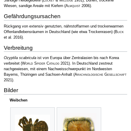
Sandige Heidegebiete
(
Locket & Millidge
1951)
, Dünen, trockene
Wiesen, sandige Areale mit Kiefern
(
Almquist
2006)
.
Gefährdungsursachen
Rückgang von extensiv genutzten, nährstoffarmen und trockenwarmen
Offenlandlebensräumen in Deutschland (wie etwa Trockenrasen)
(
Blick
et al. 2016)
.
Verbreitung
Ozyptila scabricula
ist von Europa über Zentralasien bis nach Korea
verbreitet
(
World Spider Catalog
2021)
. In Deutschland zestreut
nachgewiesen, mit einem Nachweisschwerpunkt im Nordwesten
Bayerns, Thüringen und Sachsen-Anhalt
(
Arachnologische Gesellschaft
2021)
.
Bilder
Weibchen