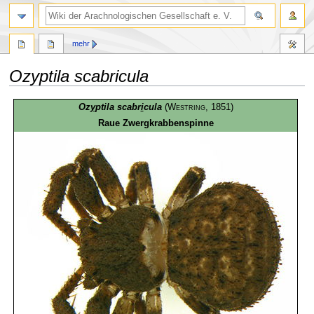
mehr
Ozyptila scabricula
Zur
Zur
Oz
y
ptila scabr
i
cula
(
Westring
, 1851)
Navigation
Suche
Raue Zwergkrabbenspinne
springen
springen