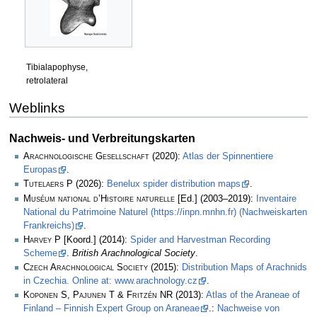
Tibialapophyse,
retrolateral
Weblinks
Nachweis- und Verbreitungskarten
Arachnologische Gesellschaft
(2020):
Atlas der Spinnentiere
Europas
.
Tutelaers P
(2026):
Benelux spider distribution maps
.
Muséum national d’Histoire naturelle
[Ed.] (2003–2019):
Inventaire
National du Patrimoine Naturel (https://inpn.mnhn.fr) (Nachweiskarten
Frankreichs)
.
Harvey P
[Koord.] (2014):
Spider and Harvestman Recording
Scheme
.
British Arachnological Society
.
Czech Arachnological Society
(2015):
Distribution Maps of Arachnids
in Czechia. Online at: www.arachnology.cz
.
Koponen S, Pajunen T & Fritzén NR
(2013):
Atlas of the Araneae of
Finland – Finnish Expert Group on Araneae
.:
Nachweise von