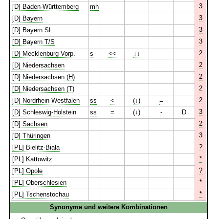
3
[D] Baden-Württemberg
mh
3
[D] Bayern
3
[D] Bayern SL
3
[D] Bayern T/S
2
[D] Mecklenburg-Vorp.
s
<<
↓↓
2
[D] Niedersachsen
2
[D] Niedersachsen (H)
2
[D] Niedersachsen (T)
2
[D] Nordrhein-Westfalen
ss
<
(↓)
=
3
[D] Schleswig-Holstein
ss
=
(↓)
-
D
2
[D] Sachsen
3
[D] Thüringen
?
[PL] Bielitz-Biala
*
[PL] Kattowitz
?
[PL] Opole
*
[PL] Oberschlesien
*
[PL] Tschenstochau
Synonyme und weitere Kombinationen