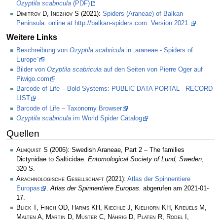
Ozyptila scabricula
(PDF)
Dimitrov D, Indzhov S
(2021):
Spiders (Araneae) of Balkan
Peninsula. online at http://balkan-spiders.com. Version 2021.
.
Weitere Links
Beschreibung von
Ozyptila scabricula
in „araneae - Spiders of
Europe”
Bilder von
Ozyptila scabricula
auf den Seiten von Pierre Oger auf
Piwigo.com
Barcode of Life – Bold Systems: PUBLIC DATA PORTAL - RECORD
LIST
Barcode of Life – Taxonomy Browser
Ozyptila scabricula
im World Spider Catalog
Quellen
Almquist S
(2006): Swedish Araneae, Part 2 – The families
Dictynidae to Salticidae.
Entomological Society of Lund, Sweden
,
320 S.
Arachnologische Gesellschaft
(2021):
Atlas der Spinnentiere
Europas
.
Atlas der Spinnentiere Europas.
abgerufen am 2021-01-
17.
Blick T, Finch OD, Harms KH, Kiechle J, Kielhorn KH, Kreuels M,
Malten A, Martin D, Muster C, Nährig D, Platen R, Rödel I,