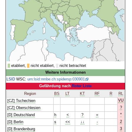
etabliert,
nicht etabliert,
nicht betrachtet
Weitere Informationen
LSID
WSC:
urn:lsid:nmbe.ch:spidersp:030901
Gefährdung nach
Roter Liste
Region
BS
LT
KT
RF
R
RL
VU
[CZ] Tschechien
?
[CZ] Oberschlesien
*
[D] Deutschland
h
<
?
=
2
[D] Berlin
s
<<
↓↓
-
3
[D] Brandenburg