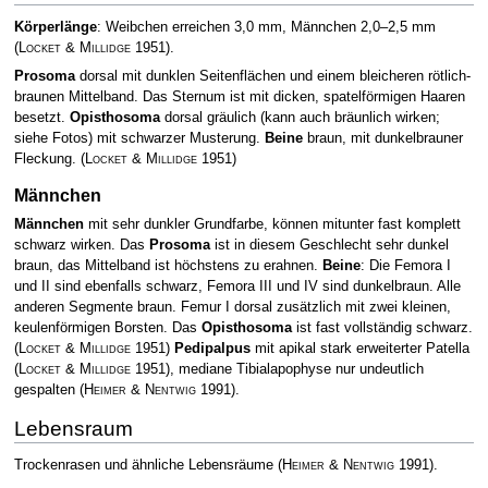
Körperlänge
: Weibchen erreichen 3,0 mm, Männchen 2,0–2,5 mm
(
Locket & Millidge
1951)
.
Prosoma
dorsal mit dunklen Seitenflächen und einem bleicheren rötlich-
braunen Mittelband. Das Sternum ist mit dicken, spatelförmigen Haaren
besetzt.
Opisthosoma
dorsal gräulich (kann auch bräunlich wirken;
siehe Fotos) mit schwarzer Musterung.
Beine
braun, mit dunkelbrauner
Fleckung.
(
Locket & Millidge
1951)
Männchen
Männchen
mit sehr dunkler Grundfarbe, können mitunter fast komplett
schwarz wirken. Das
Prosoma
ist in diesem Geschlecht sehr dunkel
braun, das Mittelband ist höchstens zu erahnen.
Beine
: Die Femora I
und II sind ebenfalls schwarz, Femora III und IV sind dunkelbraun. Alle
anderen Segmente braun. Femur I dorsal zusätzlich mit zwei kleinen,
keulenförmigen Borsten. Das
Opisthosoma
ist fast vollständig schwarz.
(
Locket & Millidge
1951)
Pedipalpus
mit apikal stark erweiterter Patella
(
Locket & Millidge
1951)
, mediane Tibialapophyse nur undeutlich
gespalten
(
Heimer & Nentwig
1991)
.
Lebensraum
Trockenrasen und ähnliche Lebensräume
(
Heimer & Nentwig
1991)
.