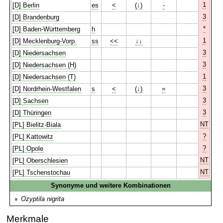
1
[D] Berlin
es
<
(↓)
-
3
[D] Brandenburg
*
[D] Baden-Württemberg
h
1
[D] Mecklenburg-Vorp.
ss
<<
↓↓
3
[D] Niedersachsen
3
[D] Niedersachsen (H)
1
[D] Niedersachsen (T)
3
[D] Nordrhein-Westfalen
s
<
(↓)
=
3
[D] Sachsen
3
[D] Thüringen
NT
[PL] Bielitz-Biala
?
[PL] Kattowitz
?
[PL] Opole
NT
[PL] Oberschlesien
NT
[PL] Tschenstochau
Synonyme und weitere Kombinationen
Ozyptila nigrita
Merkmale