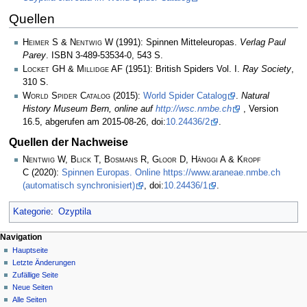
Quellen
Heimer S & Nentwig W
(1991): Spinnen Mitteleuropas.
Verlag Paul
Parey
. ISBN 3-489-53534-0, 543 S.
Locket GH & Millidge AF
(1951): British Spiders Vol. I.
Ray Society
,
310 S.
World Spider Catalog
(2015):
World Spider Catalog
.
Natural
History Museum Bern, online auf
http://wsc.nmbe.ch
, Version
16.5, abgerufen am 2015-08-26, doi:
10.24436/2
.
Quellen der Nachweise
Nentwig W, Blick T, Bosmans R, Gloor D, Hänggi A & Kropf
C
(2020):
Spinnen Europas. Online https://www.araneae.nmbe.ch
(automatisch synchronisiert)
, doi:
10.24436/1
.
Kategorie
:
Ozyptila
Navigation
Hauptseite
Letzte Änderungen
Zufällige Seite
Neue Seiten
Alle Seiten