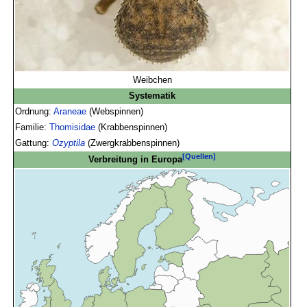
Weibchen
Systematik
Ordnung:
Araneae
(Webspinnen)
Familie:
Thomisidae
(Krabbenspinnen)
Gattung:
Ozyptila
(Zwergkrabbenspinnen)
[Quellen]
Verbreitung in Europa