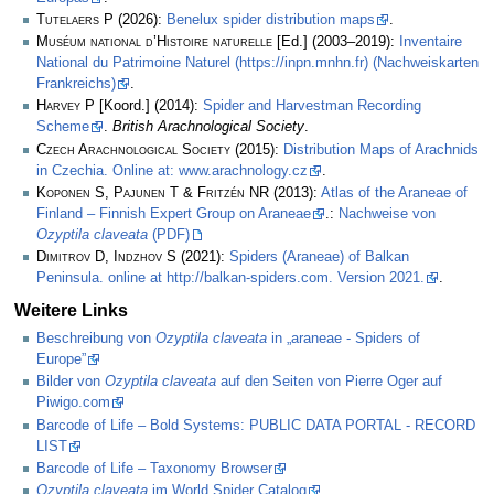
Tutelaers P
(2026):
Benelux spider distribution maps
.
Muséum national d’Histoire naturelle
[Ed.] (2003–2019):
Inventaire
National du Patrimoine Naturel (https://inpn.mnhn.fr) (Nachweiskarten
Frankreichs)
.
Harvey P
[Koord.] (2014):
Spider and Harvestman Recording
Scheme
.
British Arachnological Society
.
Czech Arachnological Society
(2015):
Distribution Maps of Arachnids
in Czechia. Online at: www.arachnology.cz
.
Koponen S, Pajunen T & Fritzén NR
(2013):
Atlas of the Araneae of
Finland – Finnish Expert Group on Araneae
.:
Nachweise von
Ozyptila claveata
(PDF)
Dimitrov D, Indzhov S
(2021):
Spiders (Araneae) of Balkan
Peninsula. online at http://balkan-spiders.com. Version 2021.
.
Weitere Links
Beschreibung von
Ozyptila claveata
in „araneae - Spiders of
Europe”
Bilder von
Ozyptila claveata
auf den Seiten von Pierre Oger auf
Piwigo.com
Barcode of Life – Bold Systems: PUBLIC DATA PORTAL - RECORD
LIST
Barcode of Life – Taxonomy Browser
Ozyptila claveata
im World Spider Catalog