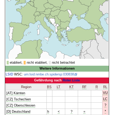
etabliert,
nicht etabliert,
nicht betrachtet
Weitere Informationen
LSID
WSC:
urn:lsid:nmbe.ch:spidersp:030838
Gefährdung nach
Roter Liste
Region
BS
LT
KT
RF
R
RL
VU
[AT] Kärnten
LC
[CZ] Tschechien
?
[CZ] Oberschlesien
*
[D] Deutschland
h
<
?
=