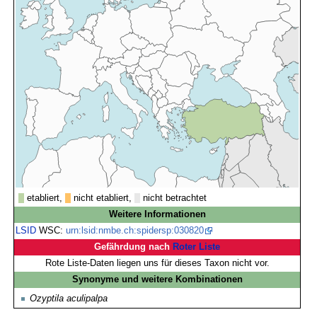
etabliert,
nicht etabliert,
nicht betrachtet
Weitere Informationen
LSID
WSC:
urn:lsid:nmbe.ch:spidersp:030820
Gefährdung nach
Roter Liste
Rote Liste-Daten liegen uns für dieses Taxon nicht vor.
Synonyme und weitere Kombinationen
Ozyptila aculipalpa