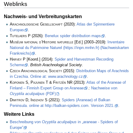
Weblinks
Nachweis- und Verbreitungskarten
Arachnologische Gesellschaft
(2020):
Atlas der Spinnentiere
Europas
.
Tutelaers P
(2026):
Benelux spider distribution maps
.
Muséum national d’Histoire naturelle
[Ed.] (2003–2019):
Inventaire
National du Patrimoine Naturel (https://inpn.mnhn.fr) (Nachweiskarten
Frankreichs)
.
Harvey P
[Koord.] (2014):
Spider and Harvestman Recording
Scheme
.
British Arachnological Society
.
Czech Arachnological Society
(2015):
Distribution Maps of Arachnids
in Czechia. Online at: www.arachnology.cz
.
Koponen S, Pajunen T & Fritzén NR
(2013):
Atlas of the Araneae of
Finland – Finnish Expert Group on Araneae
.:
Nachweise von
Ozyptila aculipalpus
(PDF)
Dimitrov D, Indzhov S
(2021):
Spiders (Araneae) of Balkan
Peninsula. online at http://balkan-spiders.com. Version 2021.
.
Weitere Links
Beschreibung von
Ozyptila aculipalpus
in „araneae - Spiders of
Europe”