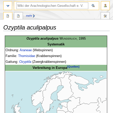
mehr
Ozyptila aculipalpus
Zur
Zur
Ozyptila aculipalpus
Wunderlich
, 1995
Navigation
Suche
Systematik
springen
springen
Ordnung:
Araneae
(Webspinnen)
Familie:
Thomisidae
(Krabbenspinnen)
Gattung:
Ozyptila
(Zwergkrabbenspinnen)
[Quellen]
Verbreitung in Europa