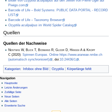
Bilder von
Ozyptila aculipalpus
auf den Seiten von Pierre Oger auf
Piwigo.com
Barcode of Life – Bold Systems: PUBLIC DATA PORTAL - RECORD
LIST
Barcode of Life – Taxonomy Browser
Ozyptila aculipalpus
im World Spider Catalog
Quellen
Quellen der Nachweise
Nentwig W, Blick T, Bosmans R, Gloor D, Hänggi A & Kropf
C
(2020):
Spinnen Europas. Online https://www.araneae.nmbe.ch
(automatisch synchronisiert)
, doi:
10.24436/1
.
Kategorien
:
Infobox ohne Bild
Ozyptila
Körperlänge fehlt
Navigation
Hauptseite
Letzte Änderungen
Zufällige Seite
Neue Seiten
Alle Seiten
Erweiterte Suche