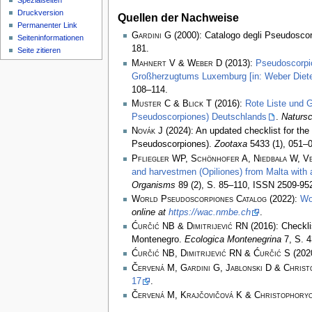
Spezialseiten
Druckversion
Quellen der Nachweise
Permanenter Link
Gardini G
(2000): Catalogo degli Pseudoscorp
Seiten­­informationen
181.
Seite zitieren
Mahnert V & Weber D
(2013):
Pseudoscorpi
Großherzugtums Luxemburg [in: Weber Diete
108–114.
Muster C & Blick T
(2016):
Rote Liste und 
Pseudoscorpiones) Deutschlands
.
Natursc
Novák J
(2024): An updated checklist for th
Pseudoscorpiones).
Zootaxa
5433 (1), 051–0
Pfliegler WP, Schönhofer A, Niedbała W, Ve
and harvestmen (Opiliones) from Malta with a
Organisms
89 (2), S. 85–110, ISSN 2509-95
World Pseudoscorpiones Catalog
(2022):
Wo
online at
https://wac.nmbe.ch
.
Ćurčić NB & Dimitrijević RN
(2016): Checkli
Montenegro.
Ecologica Montenegrina
7, S. 
Ćurčić NB, Dimitrijević RN & Ćurčić S
(2020
Červená M, Gardini G, Jablonski D & Christ
17
.
Červená M, Krajčovičová K & Christophoryo