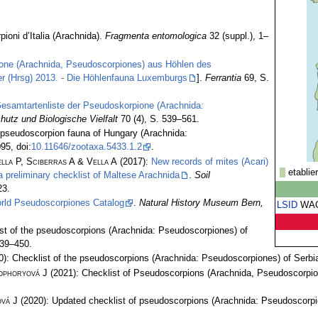
ioni d’Italia (Arachnida).
Fragmenta entomologica
32 (suppl.), 1–
one (Arachnida, Pseudoscorpiones) aus Höhlen des
r (Hrsg) 2013. - Die Höhlenfauna Luxemburgs
].
Ferrantia
69, S.
Gesamtartenliste der Pseudoskorpione (Arachnida:
hutz und Biologische Vielfalt
70 (4), S. 539–561.
e pseudoscorpion fauna of Hungary (Arachnida:
95, doi:
10.11646/zootaxa.5433.1.2
.
lla P, Sciberras A & Vella A
(2017):
New records of mites (Acari)
etablie
 preliminary checklist of Maltese Arachnida
.
Soil
23.
rld Pseudoscorpiones Catalog
.
Natural History Museum Bern,
LSID
WA
st of the pseudoscorpions (Arachnida: Pseudoscorpiones) of
439–450.
): Checklist of the pseudoscorpions (Arachnida: Pseudoscorpiones) of Serbi
ophoryová J
(2021): Checklist of Pseudoscorpions (Arachnida, Pseudoscorpio
vá J
(2020): Updated checklist of pseudoscorpions (Arachnida: Pseudoscorpi