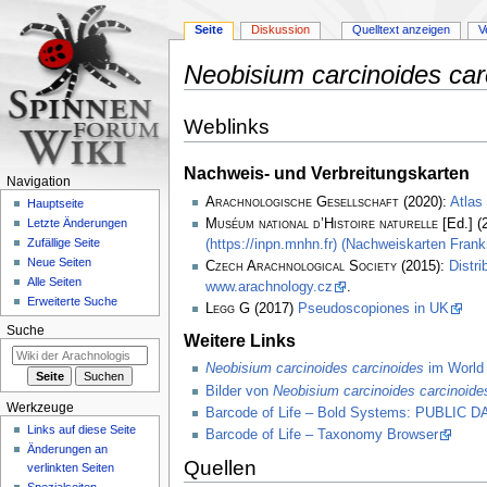
Seite
Diskussion
Quelltext anzeigen
V
Neobisium carcinoides car
Zur
Zur
Weblinks
Navigation
Suche
springen
springen
Nachweis- und Verbreitungskarten
Navigation
Arachnologische Gesellschaft
(2020):
Atlas
Hauptseite
Muséum national d’Histoire naturelle
[Ed.] (
Letzte Änderungen
Zufällige Seite
(https://inpn.mnhn.fr) (Nachweiskarten Frank
Neue Seiten
Czech Arachnological Society
(2015):
Distri
Alle Seiten
www.arachnology.cz
.
Erweiterte Suche
Legg
G (2017)
Pseudoscopiones in UK
Suche
Weitere Links
Neobisium carcinoides carcinoides
im World 
Bilder von
Neobisium carcinoides carcinoide
Werkzeuge
Barcode of Life – Bold Systems: PUBLIC
Links auf diese Seite
Barcode of Life – Taxonomy Browser
Änderungen an
Quellen
verlinkten Seiten