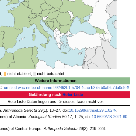
rt,
nicht etabliert,
nicht betrachtet
Weitere Informationen
C:
urn:lsid:wac.nmbe.ch:name:992462b1-5704-4cab-b275-b0af8c7da0e8
Gefährdung nach
Roter Liste
Rote Liste-Daten liegen uns für dieses Taxon nicht vor.
a.
Arthropoda Selecta
29(1), 13–27, doi:
10.15298/arthsel.29.1.02
.
nes) of Albania.
Zoological Studies
60:17, 1–25, doi:
10.6620/ZS.2021.60-
ones) of Central Europe.
Arthropoda Selecta
29(2), 219–228.