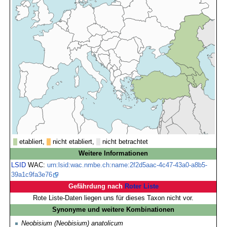
etabliert,
nicht etabliert,
nicht betrachtet
Weitere Informationen
LSID
WAC:
urn:lsid:wac.nmbe.ch:name:2f2d5aac-4c47-43a0-a8b5-
39a1c9fa3e76
Gefährdung nach
Roter Liste
Rote Liste-Daten liegen uns für dieses Taxon nicht vor.
Synonyme und weitere Kombinationen
Neobisium (Neobisium) anatolicum