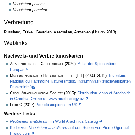
Neobisium pallens
Neobisium percelere
Verbreitung
Russland, Türkei, Georgien, Aserbeijan, Armenien
(
Harvey
2013)
.
Weblinks
Nachweis- und Verbreitungskarten
Arachnologische Gesellschaft
(2020):
Atlas der Spinnentiere
Europas
.
Muséum national d’Histoire naturelle
[Ed.] (2003–2019):
Inventaire
National du Patrimoine Naturel (https://inpn.mnhn.fr) (Nachweiskarten
Frankreichs)
.
Czech Arachnological Society
(2015):
Distribution Maps of Arachnids
in Czechia. Online at: www.arachnology.cz
.
Legg
G (2017)
Pseudoscopiones in UK
Weitere Links
Neobisium anatolicum
im World Arachnida Catalog
Bilder von
Neobisium anatolicum
auf den Seiten von Pierre Oger auf
Piwigo.com