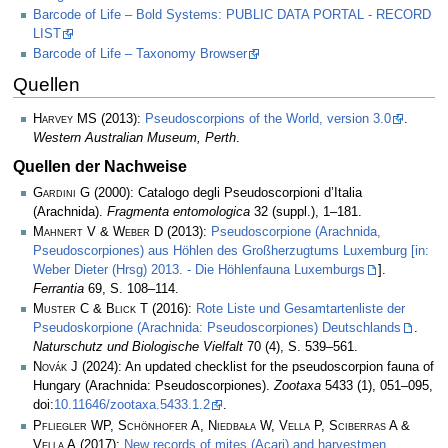
Barcode of Life – Bold Systems: PUBLIC DATA PORTAL - RECORD
LIST
Barcode of Life – Taxonomy Browser
Quellen
Harvey MS
(2013):
Pseudoscorpions of the World, version 3.0
.
Western Australian Museum, Perth
.
Quellen der Nachweise
Gardini G
(2000): Catalogo degli Pseudoscorpioni d’Italia
(Arachnida).
Fragmenta entomologica
32 (suppl.), 1–181.
Mahnert V & Weber D
(2013):
Pseudoscorpione (Arachnida,
Pseudoscorpiones) aus Höhlen des Großherzugtums Luxemburg [in:
Weber Dieter (Hrsg) 2013. - Die Höhlenfauna Luxemburgs
].
Ferrantia
69, S. 108–114.
Muster C & Blick T
(2016):
Rote Liste und Gesamtartenliste der
Pseudoskorpione (Arachnida: Pseudoscorpiones) Deutschlands
.
Naturschutz und Biologische Vielfalt
70 (4), S. 539–561.
Novák J
(2024): An updated checklist for the pseudoscorpion fauna of
Hungary (Arachnida: Pseudoscorpiones).
Zootaxa
5433 (1), 051–095,
doi:
10.11646/zootaxa.5433.1.2
.
Pfliegler WP, Schönhofer A, Niedbała W, Vella P, Sciberras A &
Vella A
(2017):
New records of mites (Acari) and harvestmen