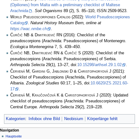
(Opiliones) from Malta with a preliminary checklist of Maltese
Arachnida
.
Soil Organisms
89 (2), S. 85–110, ISSN 2509-9523.
World Pseudoscorpiones Catalog
(2022):
World Pseudoscorpiones
Catalog
.
Natural History Museum Bern, online at
https://wac.nmbe.ch
.
Ćurčić NB & Dimitrijević RN
(2016): Checklist of the
pseudoscorpions (Arachnida: Pseudoscorpiones) of Montenegro.
Ecologica Montenegrina
7, S. 439–450.
Ćurčić NB, Dimitrijević RN & Ćurčić S
(2020): Checklist of the
pseudoscorpions (Arachnida: Pseudoscorpiones) of Serbia.
Arthropoda Selecta
29(1), 13–27, doi:
10.15298/arthsel.29.1.02
.
Červená M, Gardini G, Jablonski D & Christophoryová J
(2021):
Checklist of Pseudoscorpions (Arachnida, Pseudoscorpiones) of
Albania.
Zoological Studies
60:17, 1–25, doi:
10.6620/ZS.2021.60-
17
.
Červená M, Krajčovičová K & Christophoryová J
(2020): Updated
checklist of pseudoscorpions (Arachnida: Pseudoscorpiones) of
Central Europe.
Arthropoda Selecta
29(2), 219–228.
Kategorien
:
Infobox ohne Bild
Neobisium
Körperlänge fehlt
Navigation
Hauptseite