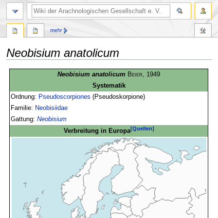
mehr
Neobisium anatolicum
Zur
Zur
Neobisium anatolicum
Beier
, 1949
Navigation
Suche
Systematik
springen
springen
Ordnung:
Pseudoscorpiones
(Pseudoskorpione)
Familie:
Neobisiidae
Gattung:
Neobisium
[Quellen]
Verbreitung in Europa