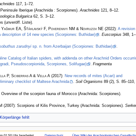
achnides
117, 1–72.
 Peninsule Iberique (Arachnida : Scorpiones).
Arachnides
121, 8–12.
oologica Bulgarica
62, S. 3–12.
 (unveröff. Liste).
, Yağmur EA, Šťáhlavský F, Poverennyi NM & Novruzov NE
(2022):
A revision
 a description of 14 new species (Scorpiones: Buthidae)
.
Euscorpius
348, 1–
obuthus zarudnyi
sp. n. from Azerbaijan (Scorpiones: Buthidae)
.
nline Catalog of Italian spiders, with addenda on other Arachnid Orders occurri
pigradi, Pseudoscorpionida, Scorpiones, Solifugae)
.
Fragmenta
lla P, Sciberras A & Vella A
(2017):
New records of mites (Acari) and
liminary checklist of Maltese Arachnida
.
Soil Organisms
89 (2), S. 85–110,
 Overview of the scorpion fauna of Morocco (Arachnida: Scorpiones).
 M
(2007): Scorpions of Kilis Province, Turkey (Arachnida: Scorpiones).
Serke
Körperlänge fehlt
m 01:50 Uhr bearbeitet.
Datenschutz
Über Wiki der Arachnologischen Gesellschaf