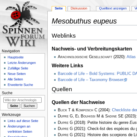
Seite
Diskussion
Quelltext anzeigen
V
Mesobuthus eupeus
Zur
Zur
Weblinks
Navigation
Suche
springen
springen
Nachweis- und Verbreitungskarten
Navigation
Arachnologische Gesellschaft
(2020):
Atlas
Hauptseite
Letzte Änderungen
Weitere Links
Zufällige Seite
Barcode of Life – Bold Systems: PUBLIC
Neue Seiten
Alle Seiten
Barcode of Life – Taxonomy Browser
Erweiterte Suche
Quellen
Suche
Quellen der Nachweise
Blick T & Komposch C
(2004):
Checkliste de
Werkzeuge
Dupre G, El Bouhissi M & Sadine SE
(2023):
Links auf diese Seite
Dupre G
(2018): Petite histoire du genre
Eus
Änderungen an
Dupre G
(2021): Check-list des espèces du
verlinkten Seiten
Dupre G
(2021): Histoire des scorpions de L