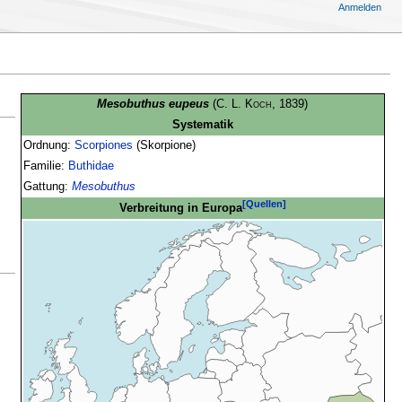
Anmelden
Mesobuthus eupeus
(
C. L. Koch
, 1839)
Systematik
Ordnung:
Scorpiones
(Skorpione)
Familie:
Buthidae
Gattung:
Mesobuthus
[Quellen]
Verbreitung in Europa