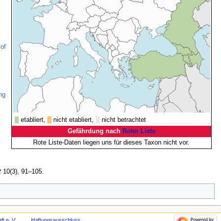
 of
ng
etabliert,
nicht etabliert,
nicht betrachtet
Gefährdung nach
Roter Liste
Rote Liste-Daten liegen uns für dieses Taxon nicht vor.
t
10(3), 91–105.
t e. V.
Haftungsausschluss