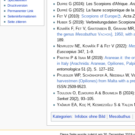
Spezialseiten
Dupre G
(2024): Les Scorpions d'Afrique.
Ar
Druckversion
Dupré G
(2025): La faune scorpionique de la
Permanenter Link
Fet V
(2010):
Scorpions of Europe
.
Acta Z
Seiten­­informationen
Seite zitieren
Huber S
(2019): Verbreitungsdaten Scorpiones
Kovařík F, Fet V, Gantenbein B, Graham MR
the genus
Mesobuthus
Vachon
}, 1950, with
189.
Novruzov NE, Kovařík F & Fet V
(2022):
Mes
Euscorpius
347, 1–9.
Pantini P & Isaia M
(2019):
Araneae.it: the o
in Italy (Arachnida: Araneae, Opiliones, Pal
entomologica
51 (2), S. 127–152.
Pfliegler WP, Schönhofer A, Niedbała W, Ve
harvestmen (Opiliones) from Malta with a pre
ISSN 2509-9523.
Touloun O, Elmourid A & Bouimeja B
(2024):
Serket
20(2), 93–105.
Yağmur EA, Koç H, Kesmezoğlu S & Yalçın
Kategorien
:
Infobox ohne Bild
Mesobuthus
Diese Seite wurde zuletzt am 30. Dezember 2019 u