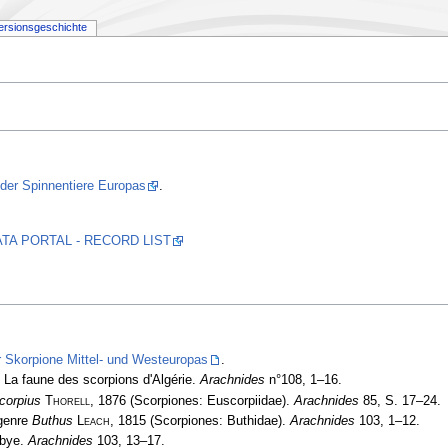
ersionsgeschichte
 der Spinnentiere Europas
.
 DATA PORTAL - RECORD LIST
r Skorpione Mittel- und Westeuropas
.
 La faune des scorpions d'Algérie.
Arachnides
n°108, 1–16.
corpius
Thorell
, 1876 (Scorpiones: Euscorpiidae).
Arachnides
85, S. 17–24.
 genre
Buthus
Leach
, 1815 (Scorpiones: Buthidae).
Arachnides
103, 1­–12.
ibye.
Arachnides
103, 13–17.