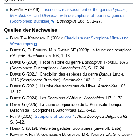
Kovařík F
(2019):
Taxonomic reassessment of the genera
Lychas
,
Mesobuthus
, and
Olivierus
, with descriptions of four new genera
(Scorpiones: Buthidae)
.
Euscorpius
288, S. 1–27.
Quellen der Nachweise
Blick T & Komposch C
(2004):
Checkliste der Skorpione Mittel- und
Westeuropas
.
Dupre G, El Bouhissi M & Sadine SE
(2023): La faune des scorpions
d'Algérie.
Arachnides
n°108, 1–16.
Dupre G
(2018): Petite histoire du genre
Euscorpius
Thorell
, 1876
(Scorpiones: Euscorpiidae).
Arachnides
85, S. 17–24.
Dupre G
(2021): Check-list des espèces du genre
Buthus
Leach
,
1815 (Scorpiones: Buthidae).
Arachnides
103, 1­–12.
Dupre G
(2021): Histoire des scorpions de Libye.
Arachnides
103,
13–17.
Dupre G
(2024): Les Scorpions d'Afrique.
Arachnides
117, 1–72.
Dupré G
(2025): La faune scorpionique de la Peninsule Iberique
(Arachnida : Scorpiones).
Arachnides
121, 8–12.
Fet V
(2010):
Scorpions of Europe
.
Acta Zoologica Bulgarica
62,
S. 3–12.
Huber S
(2019): Verbreitungsdaten Scorpiones (unveröff. Liste).
Kovařík F, Fet V, Gantenbein B, Graham MR, Yağmur EA, Šťáhlavský