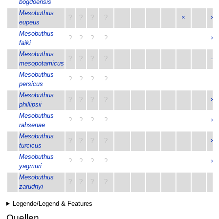
bogdoensis
Mesobuthus
?
?
?
?
×
×
eupeus
Mesobuthus
?
?
?
?
×
faiki
Mesobuthus
?
?
?
?
–
mesopotamicus
Mesobuthus
?
?
?
?
persicus
Mesobuthus
?
?
?
?
×
phillipsii
Mesobuthus
?
?
?
?
×
rahsenae
Mesobuthus
?
?
?
?
×
turcicus
Mesobuthus
?
?
?
?
×
yagmuri
Mesobuthus
?
?
?
?
zarudnyi
Legende/Legend & Features
Quellen