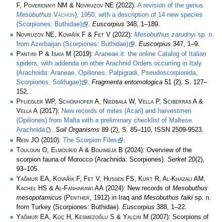
F, Poverennyi NM & Novruzov NE
(2022):
A revision of the genus
Mesobuthus
Vachon
}, 1950, with a description of 14 new species
(Scorpiones: Buthidae)
.
Euscorpius
348, 1–189.
Novruzov NE, Kovařík F & Fet V
(2022):
Mesobuthus zarudnyi
sp. n.
from Azerbaijan (Scorpiones: Buthidae)
.
Euscorpius
347, 1–9.
Pantini P & Isaia M
(2019):
Araneae.it: the online Catalog of Italian
spiders, with addenda on other Arachnid Orders occurring in Italy
(Arachnida: Araneae, Opiliones, Palpigradi, Pseudoscorpionida,
Scorpiones, Solifugae)
.
Fragmenta entomologica
51 (2), S. 127–
152.
Pfliegler WP, Schönhofer A, Niedbała W, Vella P, Sciberras A &
Vella A
(2017):
New records of mites (Acari) and harvestmen
(Opiliones) from Malta with a preliminary checklist of Maltese
Arachnida
.
Soil Organisms
89 (2), S. 85–110, ISSN 2509-9523.
Rein JO
(2010):
The Scorpion Files
.
Touloun O, Elmourid A & Bouimeja B
(2024): Overview of the
scorpion fauna of Morocco (Arachnida: Scorpiones).
Serket
20(2),
93–105.
Yağmur EA, Kovařík F, Fet V, Hussen FS, Kurt R, Al-Khazali AM,
Kachel HS & Al-Fanharawi AA
(2024): New records of
Mesobuthus
mesopotamicus
(
Penther
, 1912) in Iraq and
Mesobuthus faiki
sp. n.
from Turkey (Scorpiones: Buthidae).
Euscorpius
388, 1–22.
Yağmur EA, Koç H, Kesmezoğlu S & Yalçın M
(2007): Scorpions of