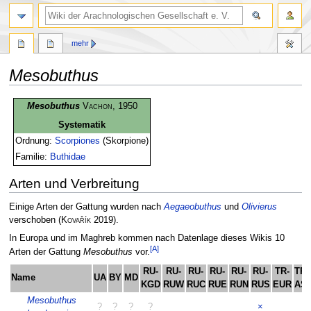
mehr
Mesobuthus
Zur
Zur
Mesobuthus
Vachon
, 1950
Navigation
Suche
Systematik
springen
springen
Ordnung:
Scorpiones
(Skorpione)
Familie:
Buthidae
Arten und Verbreitung
Einige Arten der Gattung wurden nach
Aegaeobuthus
und
Olivierus
verschoben
(
Kovařík
2019)
.
In Europa und im Maghreb kommen nach Datenlage dieses Wikis 10
[A]
Arten der Gattung
Mesobuthus
vor.
RU-
RU-
RU-
RU-
RU-
RU-
TR-
TR-
Name
UA
BY
MD
KGD
RUW
RUC
RUE
RUN
RUS
EUR
ASI
Mesobuthus
?
?
?
?
×