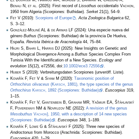
Benali N, et al.
(2025): First record of
Lissothus occidentalis
Vachon
,
1950 from Algeria (Scorpiones: Buthidae).
Serket
21(1), 54–9.
Fet V
(2010):
Scorpions of Europe
.
Acta Zoologica Bulgarica
62,
S. 3–12.
González-Moliné AL & de Armas LF
(2024): Una especie nueva del
género
Buthus
(Scorpiones: Buthidae) de la provincia De Huelva,
España.
Revista Ibérica de Aracnología
44, 75–84.
Hajri S, Bahri L, Harris DJ
(2025): New Insights on Genetic and
Morphological Divergence Among a
Buthus
Species Complex From
Tunisia With the Identification of a New Species.
Ecology and
evolution
15(12), e72556, doi:
10.1002/ece3.72556
.
Huber S
(2019): Verbreitungsdaten Scorpiones (unveröff. Liste).
Kovařík F, Fet V & Siyam M
(2020):
Тaxonomic position of
Orthochirus olivaceus
(
Karsch
, 1881), the type species of the genus
Orthochirus
Karsch
, 1892 (Scorpiones: Buthidae)
.
Euscorpius
319,
1–15.
Kovařík F, Fet V, Gantenbein B, Graham MR, Yağmur EA, Šťáhlavský
F, Poverennyi NM & Novruzov NE
(2022):
A revision of the genus
Mesobuthus
Vachon
}, 1950, with a description of 14 new species
(Scorpiones: Buthidae)
.
Euscorpius
348, 1–189.
Kovařík F, Lowe G & Šťáhlavský F
(2025): Three new species of
Androctonus
from Morocco (Arachnida: Scorpiones: Buthidae).
Euscorpius
420, 1–29.