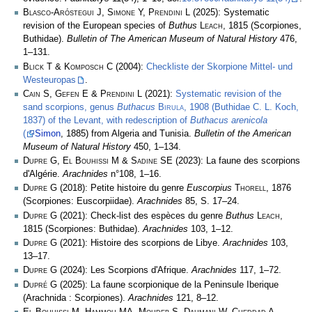
Blasco-Aróstegui J, Simone Y, Prendini L
(2025): Systematic
revision of the European species of
Buthus
Leach
, 1815 (Scorpiones,
Buthidae).
Bulletin of The American Museum of Natural History
476,
1–131.
Blick T & Komposch C
(2004):
Checkliste der Skorpione Mittel- und
Westeuropas
.
Cain S, Gefen E & Prendini L
(2021):
Systematic revision of the
sand scorpions, genus
Buthacus
Birula
, 1908 (Buthidae C. L. Koch,
1837) of the Levant, with redescription of
Buthacus arenicola
(
Simon
, 1885) from Algeria and Tunisia.
Bulletin of the American
Museum of Natural History
450, 1–134.
Dupre G, El Bouhissi M & Sadine SE
(2023): La faune des scorpions
d'Algérie.
Arachnides
n°108, 1–16.
Dupre G
(2018): Petite histoire du genre
Euscorpius
Thorell
, 1876
(Scorpiones: Euscorpiidae).
Arachnides
85, S. 17–24.
Dupre G
(2021): Check-list des espèces du genre
Buthus
Leach
,
1815 (Scorpiones: Buthidae).
Arachnides
103, 1­–12.
Dupre G
(2021): Histoire des scorpions de Libye.
Arachnides
103,
13–17.
Dupre G
(2024): Les Scorpions d'Afrique.
Arachnides
117, 1–72.
Dupré G
(2025): La faune scorpionique de la Peninsule Iberique
(Arachnida : Scorpiones).
Arachnides
121, 8–12.
El Bouhissi M, Hammou MA, Mohdeb S, Dahmani W, Cheddad A,