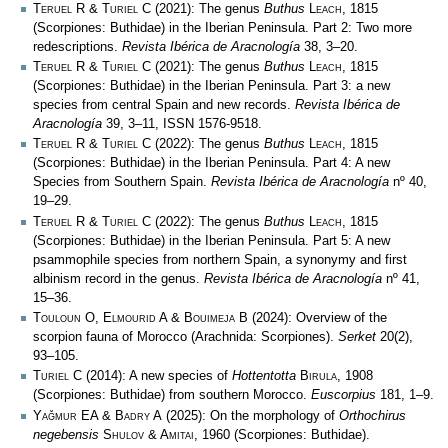
Teruel R & Turiel C
(2021): The genus
Buthus
Leach
, 1815
(Scorpiones: Buthidae) in the Iberian Peninsula. Part 2: Two more
redescriptions.
Revista Ibérica de Aracnología
38, 3–20.
Teruel R & Turiel C
(2021): The genus
Buthus
Leach
, 1815
(Scorpiones: Buthidae) in the Iberian Peninsula. Part 3: a new
species from central Spain and new records.
Revista Ibérica de
Aracnología
39, 3–11, ISSN 1576-9518.
Teruel R & Turiel C
(2022): The genus
Buthus
Leach
, 1815
(Scorpiones: Buthidae) in the Iberian Peninsula. Part 4: A new
Species from Southern Spain.
Revista Ibérica de Aracnología
nº 40,
19–29.
Teruel R & Turiel C
(2022): The genus
Buthus
Leach
, 1815
(Scorpiones: Buthidae) in the Iberian Peninsula. Part 5: A new
psammophile species from northern Spain, a synonymy and first
albinism record in the genus.
Revista Ibérica de Aracnología
nº 41,
15–36.
Touloun O, Elmourid A & Bouimeja B
(2024): Overview of the
scorpion fauna of Morocco (Arachnida: Scorpiones).
Serket
20(2),
93–105.
Turiel C
(2014): A new species of
Hottentotta
Birula
, 1908
(Scorpiones: Buthidae) from southern Morocco.
Euscorpius
181, 1–9.
Yağmur EA & Badry A
(2025): On the morphology of
Orthochirus
negebensis
Shulov & Amitai
, 1960 (Scorpiones: Buthidae).