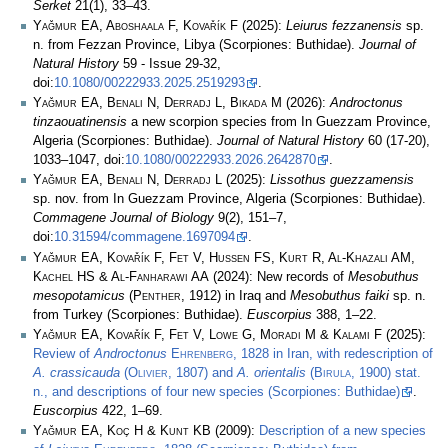
Serket
21(1), 33–43.
Yağmur EA, Aboshaala F, Kovařík F
(2025):
Leiurus fezzanensis
sp.
n. from Fezzan Province, Libya (Scorpiones: Buthidae).
Journal of
Natural History
59 - Issue 29-32,
doi:
10.1080/00222933.2025.2519293
.
Yağmur EA, Benali N, Derradj L, Bikada M
(2026):
Androctonus
tinzaouatinensis
a new scorpion species from In Guezzam Province,
Algeria (Scorpiones: Buthidae).
Journal of Natural History
60 (17-20),
1033–1047, doi:
10.1080/00222933.2026.2642870
.
Yağmur EA, Benali N, Derradj L
(2025):
Lissothus guezzamensis
sp. nov. from In Guezzam Province, Algeria (Scorpiones: Buthidae).
Commagene Journal of Biology
9(2), 151–7,
doi:
10.31594/commagene.1697094
.
Yağmur EA, Kovařík F, Fet V, Hussen FS, Kurt R, Al-Khazali AM,
Kachel HS & Al-Fanharawi AA
(2024): New records of
Mesobuthus
mesopotamicus
(
Penther
, 1912) in Iraq and
Mesobuthus faiki
sp. n.
from Turkey (Scorpiones: Buthidae).
Euscorpius
388, 1–22.
Yağmur EA, Kovařík F, Fet V, Lowe G, Moradi M & Kalami F
(2025):
Review of
Androctonus
Ehrenberg
, 1828 in Iran, with redescription of
A. crassicauda
(
Olivier
, 1807) and
A. orientalis
(
Birula
, 1900) stat.
n., and descriptions of four new species (Scorpiones: Buthidae)
.
Euscorpius
422, 1–69.
Yağmur EA, Koç H & Kunt KB
(2009):
Description of a new species