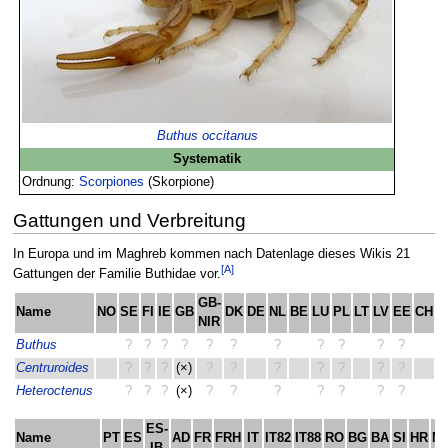
Buthus occitanus
Systematik
Ordnung:
Scorpiones
(Skorpione)
Gattungen und Verbreitung
In Europa und im Maghreb kommen nach Datenlage dieses Wikis 21
[A]
Gattungen der Familie Buthidae vor.
GB-
Name
NO
SE
FI
IE
GB
DK
DE
NL
BE
LU
PL
LT
LV
EE
CH
A
NIR
Buthus
?
?
?
?
?
?
?
?
?
?
?
(×
Centruroides
?
?
?
(×)
?
?
?
?
?
?
?
(×
Heteroctenus
?
?
?
(×)
?
?
?
?
?
?
?
ES-
Name
PT
ES
AD
FR
FRH
IT
IT82
IT88
RO
BG
BA
SI
HR
M
IB