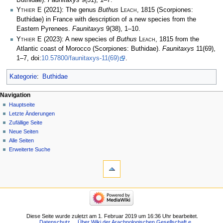
Ythier E
(2021): The genus
Buthus
Leach
, 1815 (Scorpiones:
Buthidae) in France with description of a new species from the
Eastern Pyrenees.
Faunitaxys
9(38), 1–10.
Ythier E
(2023): A new species of
Buthus
Leach
, 1815 from the
Atlantic coast of Morocco (Scorpiones: Buthidae).
Faunitaxys
11(69),
1–7, doi:
10.57800/faunitaxys-11(69)
.
Kategorie
:
Buthidae
Navigation
Hauptseite
Letzte Änderungen
Zufällige Seite
Neue Seiten
Alle Seiten
Erweiterte Suche
Diese Seite wurde zuletzt am 1. Februar 2019 um 16:36 Uhr bearbeitet.
Datenschutz
Über Wiki der Arachnologischen Gesellschaft e.