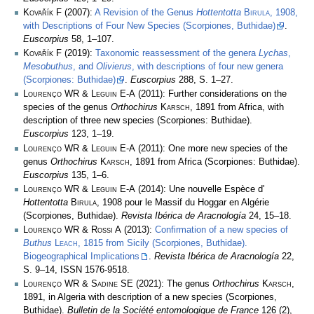
Kovařík F
(2007):
A Revision of the Genus
Hottentotta
Birula
, 1908,
with Descriptions of Four New Species (Scorpiones, Buthidae)
.
Euscorpius
58, 1–107.
Kovařík F
(2019):
Taxonomic reassessment of the genera
Lychas
,
Mesobuthus
, and
Olivierus
, with descriptions of four new genera
(Scorpiones: Buthidae)
.
Euscorpius
288, S. 1–27.
Lourenço WR & Leguin E-A
(2011): Further considerations on the
species of the genus
Orthochirus
Karsch
, 1891 from Africa, with
description of three new species (Scorpiones: Buthidae).
Euscorpius
123, 1–19.
Lourenço WR & Leguin E-A
(2011): One more new species of the
genus
Orthochirus
Karsch
, 1891 from Africa (Scorpiones: Buthidae).
Euscorpius
135, 1–6.
Lourenço WR & Leguin E-A
(2014): Une nouvelle Espèce d'
Hottentotta
Birula
, 1908 pour le Massif du Hoggar en Algérie
(Scorpiones, Buthidae).
Revista Ibérica de Aracnología
24, 15–18.
Lourenço WR & Rossi A
(2013):
Confirmation of a new species of
Buthus
Leach
, 1815 from Sicily (Scorpiones, Buthidae).
Biogeographical Implications
.
Revista Ibérica de Aracnología
22,
S. 9–14, ISSN 1576-9518.
Lourenço WR & Sadine SE
(2021): The genus
Orthochirus
Karsch
,
1891, in Algeria with description of a new species (Scorpiones,
Buthidae).
Bulletin de la Société entomologique de France
126 (2),