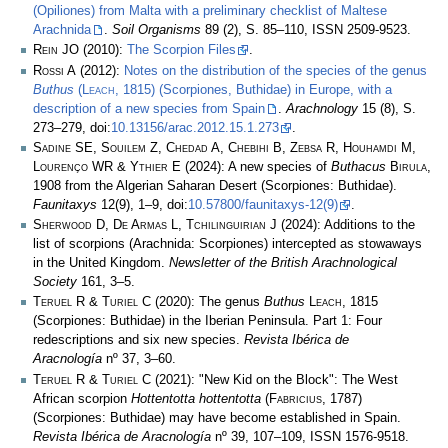
(Opiliones) from Malta with a preliminary checklist of Maltese
Arachnida
.
Soil Organisms
89 (2), S. 85–110, ISSN 2509-9523.
Rein JO
(2010):
The Scorpion Files
.
Rossi A
(2012):
Notes on the distribution of the species of the genus
Buthus
(
Leach
, 1815) (Scorpiones, Buthidae) in Europe, with a
description of a new species from Spain
.
Arachnology
15 (8), S.
273–279, doi:
10.13156/arac.2012.15.1.273
.
Sadine SE, Souilem Z, Chedad A, Chebihi B, Zebsa R, Houhamdi M,
Lourenço WR & Ythier E
(2024): A new species of
Buthacus
Birula
,
1908 from the Algerian Saharan Desert (Scorpiones: Buthidae).
Faunitaxys
12(9), 1–9, doi:
10.57800/faunitaxys-12(9)
.
Sherwood D, De Armas L, Tchilinguirian J
(2024): Additions to the
list of scorpions (Arachnida: Scorpiones) intercepted as stowaways
in the United Kingdom.
Newsletter of the British Arachnological
Society
161, 3–5.
Teruel R & Turiel C
(2020): The genus
Buthus
Leach
, 1815
(Scorpiones: Buthidae) in the Iberian Peninsula. Part 1: Four
redescriptions and six new species.
Revista Ibérica de
Aracnología
nº 37, 3–60.
Teruel R & Turiel C
(2021): "New Kid on the Block": The West
African scorpion
Hottentotta hottentotta
(
Fabricius
, 1787)
(Scorpiones: Buthidae) may have become established in Spain.
Revista Ibérica de Aracnología
nº 39, 107–109, ISSN 1576-9518.