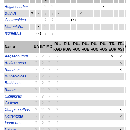
Aegaeobuthus
?
?
×
×
Buthus
×
×
?
?
×
×
Centruroides
?
?
(×)
Hottentotta
×
?
?
Isometrus
(×)
?
?
RU-
RU-
RU-
RU-
RU-
RU-
TR-
TR-
Name
UA
BY
MD
C
KGD
RUW
RUC
RUE
RUN
RUS
EUR
ASI
Aegaeobuthus
?
?
?
?
×
×
×
Androctonus
?
?
?
?
×
Buthacus
?
?
?
?
×
Butheoloides
?
?
?
?
Buthiscus
?
?
?
?
Buthus
?
?
?
?
×
Cicileiurus
?
?
?
?
Cicileus
?
?
?
?
Compsobuthus
?
?
?
?
×
Hottentotta
?
?
?
?
×
Isometrus
?
?
?
?
Leiurus
?
?
?
?
×