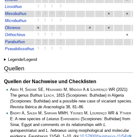
Lissothus
?
?
?
?
Mesobuthus
?
?
?
?
×
×
Microbuthus
?
?
?
?
Olivierus
×
?
?
?
×
×
Orthochirus
?
?
?
?
×
Parabuthus
?
?
?
?
Pseudolissothus
?
?
?
?
Legende/Legend
Quellen
Quellen der Nachweise und Checklisten
Abidi H, Sadine SE, Houhamdi M, Madoui A & Lourenço WR
(2021):
The genus
Buthus
Leach
, 1815 (Scorpiones: Buthidae) in Algeria
(Scorpiones: Buthidae) and a possible new case of vicariant species.
Revista Ibérica de Aracnología
38, 81–86.
Badry A, Saleh M, Sarhan MMH, Younes M, Lourenço WR & Ythier
E
: A new species of
Leiurus
Ehrenberg
(Scorpiones: Buthidae) from
Sinai, Egypt and comments on its relationships with
L.
quinquestriatus
and
L. hebraeus
using morphological and molecular
evidence.
Faunitaxys
11(54), 1–10, doi:
10.57800/faunitaxys-11(54)
.