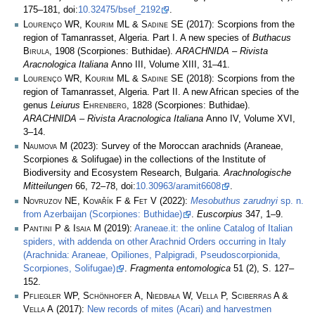
175–181, doi:
10.32475/bsef_2192
.
Lourenço WR, Kourim ML & Sadine SE
(2017): Scorpions from the
region of Tamanrasset, Algeria. Part I. A new species of
Buthacus
Birula
, 1908 (Scorpiones: Buthidae).
ARACHNIDA – Rivista
Aracnologica Italiana
Anno III, Volume XIII, 31–41.
Lourenço WR, Kourim ML & Sadine SE
(2018): Scorpions from the
region of Tamanrasset, Algeria. Part II. A new African species of the
genus
Leiurus
Ehrenberg
, 1828 (Scorpiones: Buthidae).
ARACHNIDA – Rivista Aracnologica Italiana
Anno IV, Volume XVI,
3–14.
Naumova M
(2023): Survey of the Moroccan arachnids (Araneae,
Scorpiones & Solifugae) in the collections of the Institute of
Biodiversity and Ecosystem Research, Bulgaria.
Arachnologische
Mitteilungen
66, 72–78, doi:
10.30963/aramit6608
.
Novruzov NE, Kovařík F & Fet V
(2022):
Mesobuthus zarudnyi
sp. n.
from Azerbaijan (Scorpiones: Buthidae)
.
Euscorpius
347, 1–9.
Pantini P & Isaia M
(2019):
Araneae.it: the online Catalog of Italian
spiders, with addenda on other Arachnid Orders occurring in Italy
(Arachnida: Araneae, Opiliones, Palpigradi, Pseudoscorpionida,
Scorpiones, Solifugae)
.
Fragmenta entomologica
51 (2), S. 127–
152.
Pfliegler WP, Schönhofer A, Niedbała W, Vella P, Sciberras A &
Vella A
(2017):
New records of mites (Acari) and harvestmen