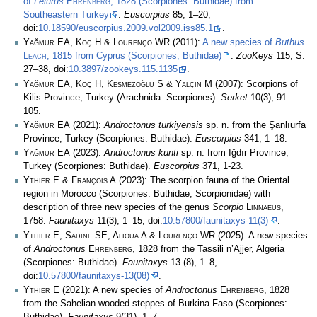
of
Leiurus
Ehrenberg
, 1828 (Scorpiones: Buthidae) from
Southеastеrn Turkey
.
Euscorpius
85, 1–20,
doi:
10.18590/euscorpius.2009.vol2009.iss85.1
.
Yağmur EA, Koç H & Lourenço WR
(2011):
A new species of
Buthus
Leach
, 1815 from Cyprus (Scorpiones, Buthidae)
.
ZooKeys
115, S.
27–38, doi:
10.3897/zookeys.115.1135
.
Yağmur EA, Koç H, Kesmezoğlu S & Yalçın M
(2007): Scorpions of
Kilis Province, Turkey (Arachnida: Scorpiones).
Serket
10(3), 91–
105.
Yağmur EA
(2021):
Androctonus turkiyensis
sp. n. from the Şanlıurfa
Province, Turkey (Scorpiones: Buthidae).
Euscorpius
341, 1–18.
Yağmur EA
(2023):
Androctonus kunti
sp. n. from Iğdır Province,
Turkey (Scorpiones: Buthidae).
Euscorpius
371, 1-23.
Ythier E & François A
(2023): The scorpion fauna of the Oriental
region in Morocco (Scorpiones: Buthidae, Scorpionidae) with
description of three new species of the genus
Scorpio
Linnaeus
,
1758.
Faunitaxys
11(3), 1–15, doi:
10.57800/faunitaxys-11(3)
.
Ythier E, Sadine SE, Alioua A & Lourenço WR
(2025): A new species
of
Androctonus
Ehrenberg
, 1828 from the Tassili n’Ajjer, Algeria
(Scorpiones: Buthidae).
Faunitaxys
13 (8), 1–8,
doi:
10.57800/faunitaxys-13(08)
.
Ythier E
(2021): A new species of
Androctonus
Ehrenberg
, 1828
from the Sahelian wooded steppes of Burkina Faso (Scorpiones:
Buthidae).
Faunitaxys
9(31), 1–7.