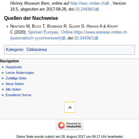
History Museum Bern, online auf
http://wsc.nmbe.ch
, Version
18.5, abgerufen am 2017-08-28, doi:
10.24436/2
.
Quellen der Nachweise
Nentwig W, Blick T, Bosmans R, Gloor D, Hänggi A & Kropf
C
(2020):
Spinnen Europas. Online https://www.araneae.nmbe.ch
(automatisch synchronisiert)
, doi:
10.24436/1
.
Kategorie
:
Gibbaranea
Navigation
Hauptseite
Letzte Änderungen
Zufällige Seite
Neue Seiten
Alle Seiten
Erweiterte Suche
Diese Seite wurde zuletzt am 28. August 2017 um 09:17 Uhr bearbeitet.