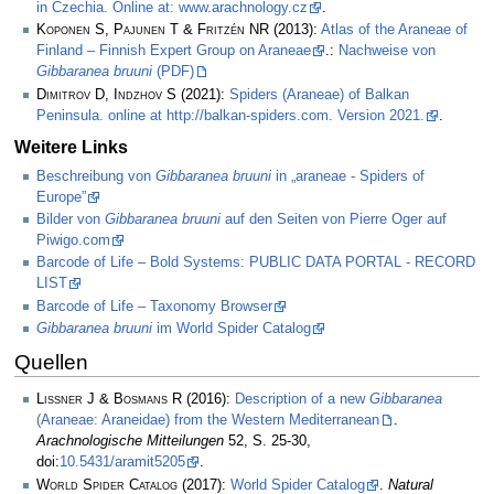
in Czechia. Online at: www.arachnology.cz
.
Koponen S, Pajunen T & Fritzén NR
(2013):
Atlas of the Araneae of
Finland – Finnish Expert Group on Araneae
.:
Nachweise von
Gibbaranea bruuni
(PDF)
Dimitrov D, Indzhov S
(2021):
Spiders (Araneae) of Balkan
Peninsula. online at http://balkan-spiders.com. Version 2021.
.
Weitere Links
Beschreibung von
Gibbaranea bruuni
in „araneae - Spiders of
Europe”
Bilder von
Gibbaranea bruuni
auf den Seiten von Pierre Oger auf
Piwigo.com
Barcode of Life – Bold Systems: PUBLIC DATA PORTAL - RECORD
LIST
Barcode of Life – Taxonomy Browser
Gibbaranea bruuni
im World Spider Catalog
Quellen
Lissner J & Bosmans R
(2016):
Description of a new
Gibbaranea
(Araneae: Araneidae) from the Western Mediterranean
.
Arachnologische Mitteilungen
52, S. 25-30,
doi:
10.5431/aramit5205
.
World Spider Catalog
(2017):
World Spider Catalog
.
Natural