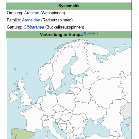
Systematik
Ordnung:
Araneae
(Webspinnen)
Familie:
Araneidae
(Radnetzspinnen)
Gattung:
Gibbaranea
(Buckelkreuzspinnen)
[Quellen]
Verbreitung in Europa