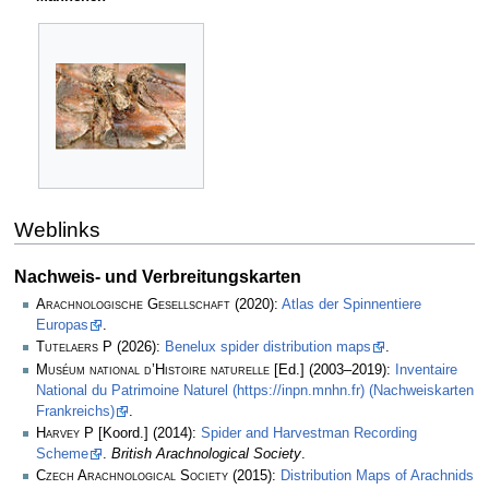
Weblinks
Nachweis- und Verbreitungskarten
Arachnologische Gesellschaft
(2020):
Atlas der Spinnentiere
Europas
.
Tutelaers P
(2026):
Benelux spider distribution maps
.
Muséum national d’Histoire naturelle
[Ed.] (2003–2019):
Inventaire
National du Patrimoine Naturel (https://inpn.mnhn.fr) (Nachweiskarten
Frankreichs)
.
Harvey P
[Koord.] (2014):
Spider and Harvestman Recording
Scheme
.
British Arachnological Society
.
Czech Arachnological Society
(2015):
Distribution Maps of Arachnids