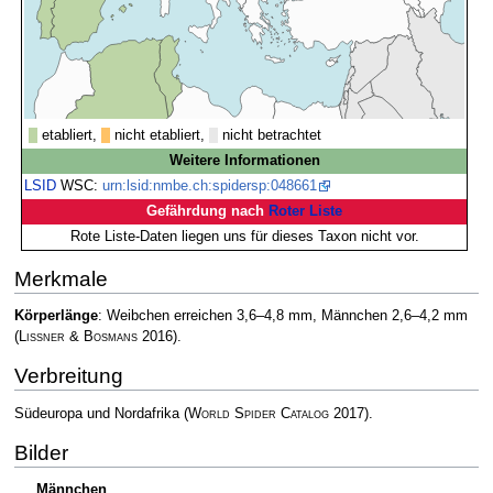
etabliert,
nicht etabliert,
nicht betrachtet
Weitere Informationen
LSID
WSC:
urn:lsid:nmbe.ch:spidersp:048661
Gefährdung nach
Roter Liste
Rote Liste-Daten liegen uns für dieses Taxon nicht vor.
Merkmale
Körperlänge
: Weibchen erreichen 3,6–4,8 mm, Männchen 2,6–4,2 mm
(
Lissner & Bosmans
2016)
.
Verbreitung
Südeuropa und Nordafrika
(
World Spider Catalog
2017)
.
Bilder
Männchen