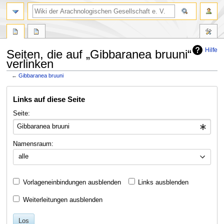
Hilfe
Seiten, die auf „Gibbaranea bruuni“
verlinken
←
Gibbaranea bruuni
Zur
Zur
Links auf diese Seite
Navigation
Suche
springen
springen
Seite:
Namensraum:
alle
Vorlageneinbindungen ausblenden
Links ausblenden
Weiterleitungen ausblenden
Los