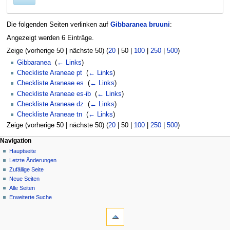
Die folgenden Seiten verlinken auf
Gibbaranea bruuni
:
Angezeigt werden 6 Einträge.
Zeige (
vorherige 50
|
nächste 50
) (
20
|
50
|
100
|
250
|
500
)
Gibbaranea
‎
(
← Links
)
Checkliste Araneae pt
‎
(
← Links
)
Checkliste Araneae es
‎
(
← Links
)
Checkliste Araneae es-ib
‎
(
← Links
)
Checkliste Araneae dz
‎
(
← Links
)
Checkliste Araneae tn
‎
(
← Links
)
Zeige (
vorherige 50
|
nächste 50
) (
20
|
50
|
100
|
250
|
500
)
Navigation
Hauptseite
Letzte Änderungen
Zufällige Seite
Neue Seiten
Alle Seiten
Erweiterte Suche