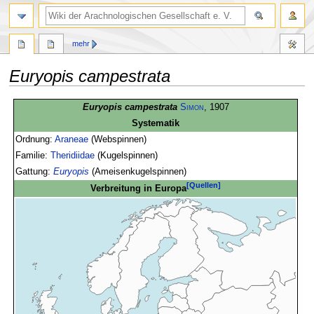
mehr
Euryopis campestrata
Zur
Zur
Euryopis campestrata
Simon
, 1907
Navigation
Suche
Systematik
springen
springen
Ordnung:
Araneae
(Webspinnen)
Familie:
Theridiidae
(Kugelspinnen)
Gattung:
Euryopis
(Ameisenkugelspinnen)
[Quellen]
Verbreitung in Europa