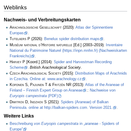
Weblinks
Nachweis- und Verbreitungskarten
Arachnologische Gesellschaft
(2020):
Atlas der Spinnentiere
Europas
.
Tutelaers P
(2026):
Benelux spider distribution maps
.
Muséum national d’Histoire naturelle
[Ed.] (2003–2019):
Inventaire
National du Patrimoine Naturel (https://inpn.mnhn.fr) (Nachweiskarten
Frankreichs)
.
Harvey P
[Koord.] (2014):
Spider and Harvestman Recording
Scheme
.
British Arachnological Society
.
Czech Arachnological Society
(2015):
Distribution Maps of Arachnids
in Czechia. Online at: www.arachnology.cz
.
Koponen S, Pajunen T & Fritzén NR
(2013):
Atlas of the Araneae of
Finland – Finnish Expert Group on Araneae
.:
Nachweise von
Euryopis campestrata
(PDF)
Dimitrov D, Indzhov S
(2021):
Spiders (Araneae) of Balkan
Peninsula. online at http://balkan-spiders.com. Version 2021.
.
Weitere Links
Beschreibung von
Euryopis campestrata
in „araneae - Spiders of
Europe”