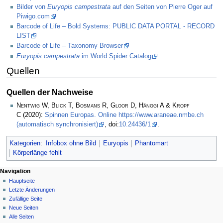
Bilder von
Euryopis campestrata
auf den Seiten von Pierre Oger auf
Piwigo.com
Barcode of Life – Bold Systems: PUBLIC DATA PORTAL - RECORD
LIST
Barcode of Life – Taxonomy Browser
Euryopis campestrata
im World Spider Catalog
Quellen
Quellen der Nachweise
Nentwig W, Blick T, Bosmans R, Gloor D, Hänggi A & Kropf
C
(2020):
Spinnen Europas. Online https://www.araneae.nmbe.ch
(automatisch synchronisiert)
, doi:
10.24436/1
.
Kategorien
:
Infobox ohne Bild
Euryopis
Phantomart
Körperlänge fehlt
Navigation
Hauptseite
Letzte Änderungen
Zufällige Seite
Neue Seiten
Alle Seiten