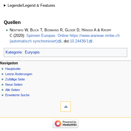
Legende/Legend & Features
Quellen
Nentwig W, Blick T, Bosmans R, Gloor D, Hänggi A & Kropf
C
(2020):
Spinnen Europas. Online https://www.araneae.nmbe.ch
(automatisch synchronisiert)
, doi:
10.24436/1
.
Kategorie
:
Euryopis
Navigation
Hauptseite
Letzte Änderungen
Zufällige Seite
Neue Seiten
Alle Seiten
Erweiterte Suche