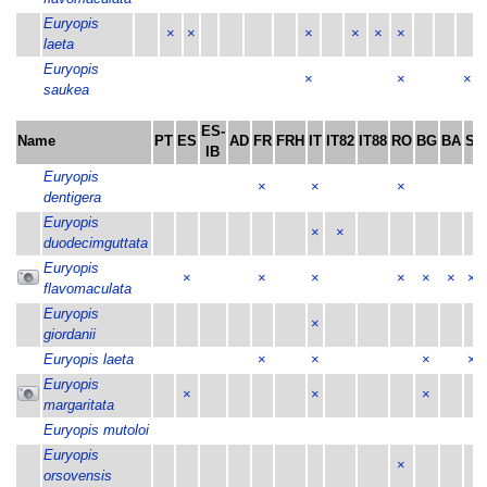
Euryopis
×
×
×
×
×
×
laeta
Euryopis
×
×
×
saukea
ES-
Name
PT
ES
AD
FR
FRH
IT
IT82
IT88
RO
BG
BA
SI
IB
Euryopis
×
×
×
dentigera
Euryopis
×
×
duodecimguttata
Euryopis
×
×
×
×
×
×
×
flavomaculata
Euryopis
×
giordanii
Euryopis laeta
×
×
×
×
Euryopis
×
×
×
margaritata
Euryopis mutoloi
Euryopis
×
orsovensis