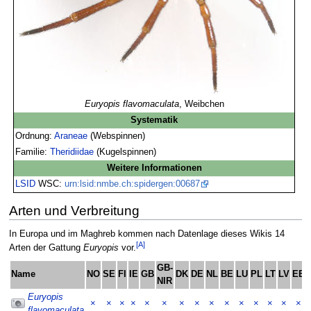
Euryopis flavomaculata
, Weibchen
Systematik
Ordnung:
Araneae
(Webspinnen)
Familie:
Theridiidae
(Kugelspinnen)
Weitere Informationen
LSID
WSC:
urn:lsid:nmbe.ch:spidergen:00687
Arten und Verbreitung
In Europa und im Maghreb kommen nach Datenlage dieses Wikis 14
[A]
Arten der Gattung
Euryopis
vor.
GB-
Name
NO
SE
FI
IE
GB
DK
DE
NL
BE
LU
PL
LT
LV
EE
NIR
Euryopis
×
×
×
×
×
×
×
×
×
×
×
×
×
×
×
flavomaculata