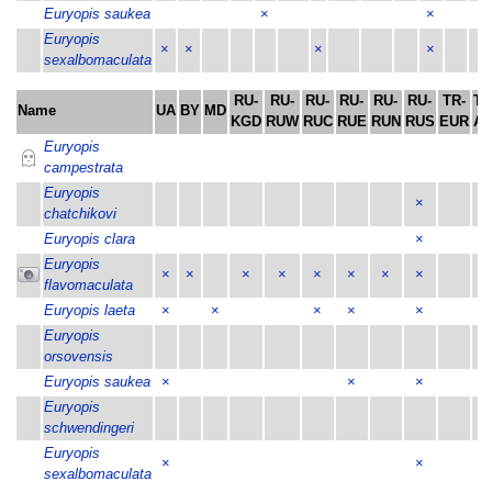
Euryopis saukea
×
×
Euryopis
×
×
×
×
sexalbomaculata
RU-
RU-
RU-
RU-
RU-
RU-
TR-
TR
Name
UA
BY
MD
KGD
RUW
RUC
RUE
RUN
RUS
EUR
AS
Euryopis
campestrata
Euryopis
×
chatchikovi
Euryopis clara
×
Euryopis
×
×
×
×
×
×
×
×
×
flavomaculata
Euryopis laeta
×
×
×
×
×
×
Euryopis
×
orsovensis
Euryopis saukea
×
×
×
Euryopis
×
schwendingeri
Euryopis
×
×
×
sexalbomaculata