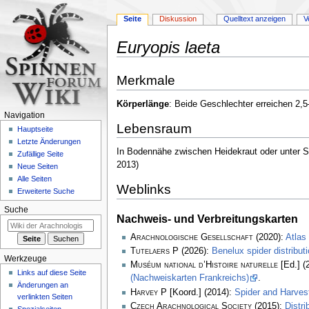
Seite
Diskussion
Quelltext anzeigen
V
Euryopis laeta
Zur
Zur
Merkmale
Navigation
Suche
springen
springen
Körperlänge
: Beide Geschlechter erreichen 2
Navigation
Lebensraum
Hauptseite
Letzte Änderungen
In Bodennähe zwischen Heidekraut oder unter St
Zufällige Seite
2013)
Neue Seiten
Alle Seiten
Weblinks
Erweiterte Suche
Suche
Nachweis- und Verbreitungskarten
Arachnologische Gesellschaft
(2020):
Atlas
Tutelaers P
(2026):
Benelux spider distribu
Werkzeuge
Muséum national d’Histoire naturelle
[Ed.] (
Links auf diese Seite
(Nachweiskarten Frankreichs)
.
Änderungen an
Harvey P
[Koord.] (2014):
Spider and Harve
verlinkten Seiten
Czech Arachnological Society
(2015):
Distr