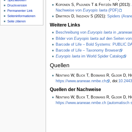
Spezialseiten
Koponen S, Pajunen T & Fritzén NR
(2013):
Druckversion
Nachweise von
Euryopis laeta
(PDF)
Permanenter Link
Seiten­­informationen
Dimitrov D, Indzhov S
(2021):
Spiders (Arane
Seite zitieren
Weitere Links
Beschreibung von
Euryopis laeta
in „araneae
Bilder von
Euryopis laeta
auf den Seiten von
Barcode of Life – Bold Systems: PUBLIC
Barcode of Life – Taxonomy Browser
Euryopis laeta
im World Spider Catalog
Quellen
Nentwig W, Blick T, Bosmans R, Gloor D, H
https://www.araneae.nmbe.ch
, doi:
10.2443
Quellen der Nachweise
Nentwig W, Blick T, Bosmans R, Gloor D, H
https://www.araneae.nmbe.ch (automatisch s