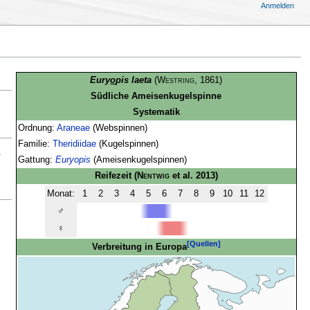
Anmelden
Eury
o
pis laeta
(
Westring
, 1861)
Südliche Ameisenkugelspinne
Systematik
Ordnung:
Araneae
(Webspinnen)
Familie:
Theridiidae
(Kugelspinnen)
.
Gattung:
Euryopis
(Ameisenkugelspinnen)
Reifezeit
(
Nentwig
et al. 2013)
Monat:
1
2
3
4
5
6
7
8
9
10
11
12
♂
♀
[Quellen]
Verbreitung in Europa