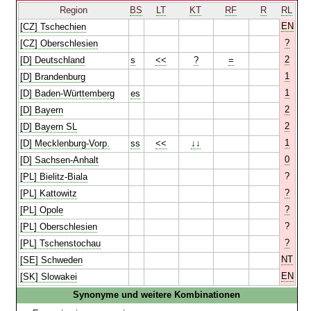
Region
BS
LT
KT
RF
R
RL
EN
[CZ] Tschechien
?
[CZ] Oberschlesien
2
[D] Deutschland
s
<<
?
=
1
[D] Brandenburg
1
[D] Baden-Württemberg
es
2
[D] Bayern
2
[D] Bayern SL
1
[D] Mecklenburg-Vorp.
ss
<<
↓↓
0
[D] Sachsen-Anhalt
?
[PL] Bielitz-Biala
?
[PL] Kattowitz
?
[PL] Opole
?
[PL] Oberschlesien
?
[PL] Tschenstochau
NT
[SE] Schweden
EN
[SK] Slowakei
Synonyme und weitere Kombinationen