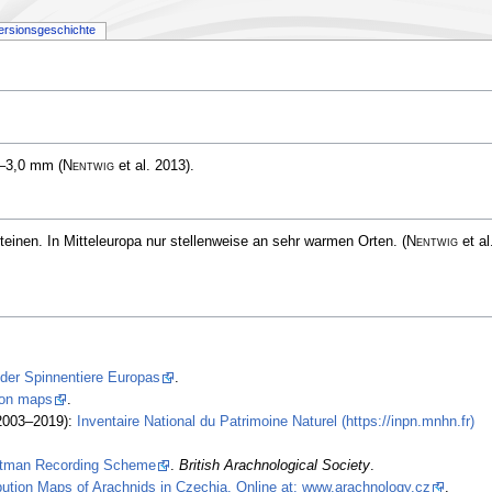
ersionsgeschichte
,5–3,0 mm
(
Nentwig
et al. 2013)
.
einen. In Mitteleuropa nur stellenweise an sehr warmen Orten.
(
Nentwig
et al
 der Spinnentiere Europas
.
tion maps
.
2003–2019):
Inventaire National du Patrimoine Naturel (https://inpn.mnhn.fr)
stman Recording Scheme
.
British Arachnological Society
.
ibution Maps of Arachnids in Czechia. Online at: www.arachnology.cz
.