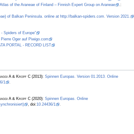
Atlas of the Araneae of Finland – Finnish Expert Group on Araneae
.:
ae) of Balkan Peninsula. online at http://balkan-spiders.com. Version 2021.
 - Spiders of Europe”
 Pierre Oger auf Piwigo.com
 DATA PORTAL - RECORD LIST
änggi A & Kropf C
(2013):
Spinnen Europas. Version 01.2013. Online
6/1
.
änggi A & Kropf C
(2020):
Spinnen Europas. Online
ynchronisiert)
, doi:
10.24436/1
.