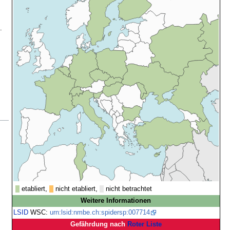
.
etabliert,
nicht etabliert,
nicht betrachtet
Weitere Informationen
LSID
WSC:
urn:lsid:nmbe.ch:spidersp:007714
Gefährdung nach
Roter Liste