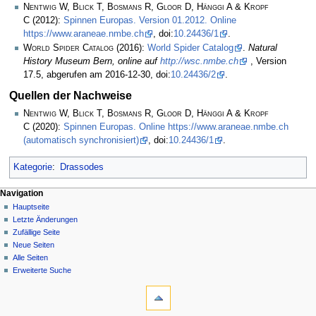
Nentwig W, Blick T, Bosmans R, Gloor D, Hänggi A & Kropf
C
(2012):
Spinnen Europas. Version 01.2012. Online
https://www.araneae.nmbe.ch
, doi:
10.24436/1
.
World Spider Catalog
(2016):
World Spider Catalog
.
Natural
History Museum Bern, online auf
http://wsc.nmbe.ch
, Version
17.5, abgerufen am 2016-12-30, doi:
10.24436/2
.
Quellen der Nachweise
Nentwig W, Blick T, Bosmans R, Gloor D, Hänggi A & Kropf
C
(2020):
Spinnen Europas. Online https://www.araneae.nmbe.ch
(automatisch synchronisiert)
, doi:
10.24436/1
.
Kategorie
:
Drassodes
Navigation
Hauptseite
Letzte Änderungen
Zufällige Seite
Neue Seiten
Alle Seiten
Erweiterte Suche