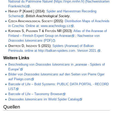
National du Patrimoine Naturel (https://inpn.mnhn.fr) (Nachweiskarten
Frankreichs)
.
Harvey P
[Koord.] (2014):
Spider and Harvestman Recording
Scheme
.
British Arachnological Society
.
Czech Arachnological Society
(2015):
Distribution Maps of Arachnids
in Czechia. Online at: www.arachnology.cz
.
Koponen S, Pajunen T & Fritzén NR
(2013):
Atlas of the Araneae of
Finland – Finnish Expert Group on Araneae
.:
Nachweise von
Drassodes luteomicans
(PDF)
Dimitrov D, Indzhov S
(2021):
Spiders (Araneae) of Balkan
Peninsula. online at http://balkan-spiders.com. Version 2021.
.
Weitere Links
Beschreibung von
Drassodes luteomicans
in „araneae - Spiders of
Europe”
Bilder von
Drassodes luteomicans
auf den Seiten von Pierre Oger
auf Piwigo.com
Barcode of Life – Bold Systems: PUBLIC DATA PORTAL - RECORD
LIST
Barcode of Life – Taxonomy Browser
Drassodes luteomicans
im World Spider Catalog
Quellen