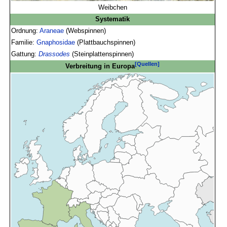
Weibchen
Systematik
Ordnung:
Araneae
(Webspinnen)
Familie:
Gnaphosidae
(Plattbauchspinnen)
Gattung:
Drassodes
(Steinplattenspinnen)
[Quellen]
Verbreitung in Europa