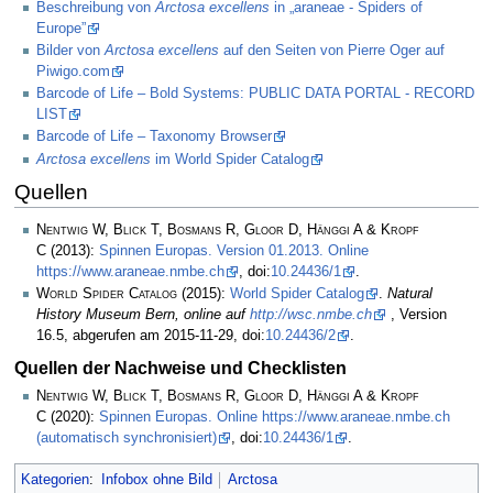
Beschreibung von
Arctosa excellens
in „araneae - Spiders of
Europe”
Bilder von
Arctosa excellens
auf den Seiten von Pierre Oger auf
Piwigo.com
Barcode of Life – Bold Systems: PUBLIC DATA PORTAL - RECORD
LIST
Barcode of Life – Taxonomy Browser
Arctosa excellens
im World Spider Catalog
Quellen
Nentwig W, Blick T, Bosmans R, Gloor D, Hänggi A & Kropf
C
(2013):
Spinnen Europas. Version 01.2013. Online
https://www.araneae.nmbe.ch
, doi:
10.24436/1
.
World Spider Catalog
(2015):
World Spider Catalog
.
Natural
History Museum Bern, online auf
http://wsc.nmbe.ch
, Version
16.5, abgerufen am 2015-11-29, doi:
10.24436/2
.
Quellen der Nachweise und Checklisten
Nentwig W, Blick T, Bosmans R, Gloor D, Hänggi A & Kropf
C
(2020):
Spinnen Europas. Online https://www.araneae.nmbe.ch
(automatisch synchronisiert)
, doi:
10.24436/1
.
Kategorien
:
Infobox ohne Bild
Arctosa