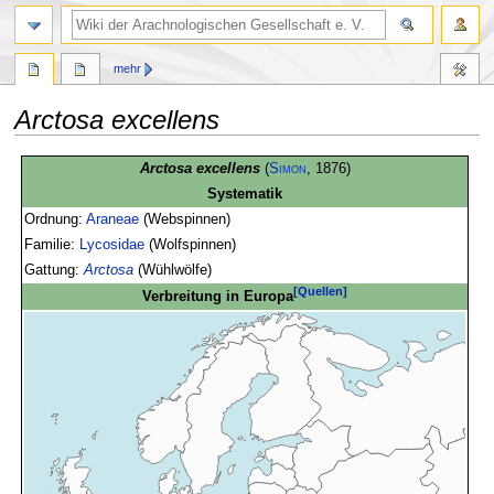
mehr
Arctosa excellens
Zur
Zur
Arctosa excellens
(
Simon
, 1876)
Navigation
Suche
Systematik
springen
springen
Ordnung:
Araneae
(Webspinnen)
Familie:
Lycosidae
(Wolfspinnen)
Gattung:
Arctosa
(Wühlwölfe)
[Quellen]
Verbreitung in Europa