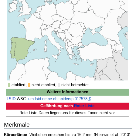
etabliert,
nicht etabliert,
nicht betrachtet
Weitere Informationen
LSID
WSC:
urn:lsid:nmbe.ch:spidersp:017578
Gefährdung nach
Roter Liste
Rote Liste-Daten liegen uns für dieses Taxon nicht vor.
Merkmale
Körperlänge
: Weibchen erreichen bis zu 16,2 mm
(
Nentwig
et al. 2013)
.