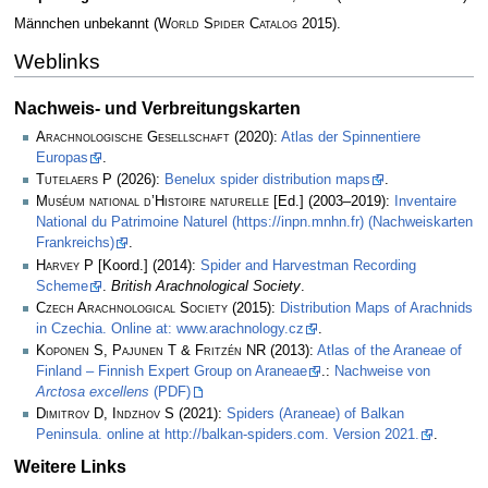
Männchen unbekannt
(
World Spider Catalog
2015)
.
Weblinks
Nachweis- und Verbreitungskarten
Arachnologische Gesellschaft
(2020):
Atlas der Spinnentiere
Europas
.
Tutelaers P
(2026):
Benelux spider distribution maps
.
Muséum national d’Histoire naturelle
[Ed.] (2003–2019):
Inventaire
National du Patrimoine Naturel (https://inpn.mnhn.fr) (Nachweiskarten
Frankreichs)
.
Harvey P
[Koord.] (2014):
Spider and Harvestman Recording
Scheme
.
British Arachnological Society
.
Czech Arachnological Society
(2015):
Distribution Maps of Arachnids
in Czechia. Online at: www.arachnology.cz
.
Koponen S, Pajunen T & Fritzén NR
(2013):
Atlas of the Araneae of
Finland – Finnish Expert Group on Araneae
.:
Nachweise von
Arctosa excellens
(PDF)
Dimitrov D, Indzhov S
(2021):
Spiders (Araneae) of Balkan
Peninsula. online at http://balkan-spiders.com. Version 2021.
.
Weitere Links