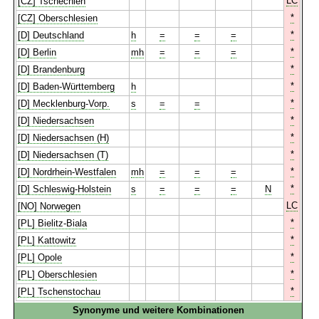
LC
[CZ] Tschechien
*
[CZ] Oberschlesien
*
[D] Deutschland
h
=
=
=
*
[D] Berlin
mh
=
=
=
*
[D] Brandenburg
*
[D] Baden-Württemberg
h
*
[D] Mecklenburg-Vorp.
s
=
=
*
[D] Niedersachsen
*
[D] Niedersachsen (H)
*
[D] Niedersachsen (T)
*
[D] Nordrhein-Westfalen
mh
=
=
=
*
[D] Schleswig-Holstein
s
=
=
=
N
LC
[NO] Norwegen
*
[PL] Bielitz-Biala
*
[PL] Kattowitz
*
[PL] Opole
*
[PL] Oberschlesien
*
[PL] Tschenstochau
Synonyme und weitere Kombinationen