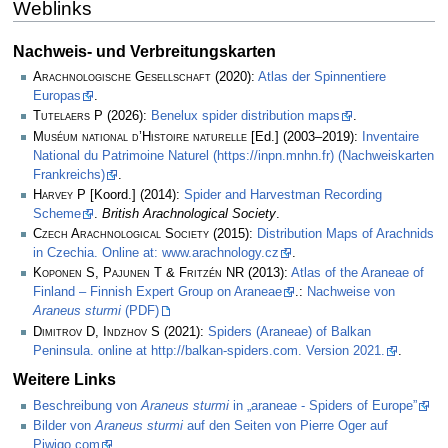
Weblinks
Nachweis- und Verbreitungskarten
Arachnologische Gesellschaft
(2020):
Atlas der Spinnentiere
Europas
.
Tutelaers P
(2026):
Benelux spider distribution maps
.
Muséum national d’Histoire naturelle
[Ed.] (2003–2019):
Inventaire
National du Patrimoine Naturel (https://inpn.mnhn.fr) (Nachweiskarten
Frankreichs)
.
Harvey P
[Koord.] (2014):
Spider and Harvestman Recording
Scheme
.
British Arachnological Society
.
Czech Arachnological Society
(2015):
Distribution Maps of Arachnids
in Czechia. Online at: www.arachnology.cz
.
Koponen S, Pajunen T & Fritzén NR
(2013):
Atlas of the Araneae of
Finland – Finnish Expert Group on Araneae
.:
Nachweise von
Araneus sturmi
(PDF)
Dimitrov D, Indzhov S
(2021):
Spiders (Araneae) of Balkan
Peninsula. online at http://balkan-spiders.com. Version 2021.
.
Weitere Links
Beschreibung von
Araneus sturmi
in „araneae - Spiders of Europe”
Bilder von
Araneus sturmi
auf den Seiten von Pierre Oger auf
Piwigo.com