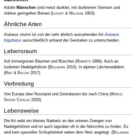
Adulte
Männchen
sind meist dunkler, mit dunklerem Sternum und
stärker geringelten Beinen
(
Locket & Millidge
1953)
.
Ähnliche Arten
Araneus sturmi
ist von der sehr ähnlich aussehenden Art
Araneus
triguttatus
ausschließlich anhand der Genitalien zu unterscheiden.
Lebensraum
Auf immergrünen Bäumen und Büschen
(
Roberts
1996)
. Auch an
isolierten Nadelgehölzen
(
Bellmann
2010)
. In alpinen Lärchenwäldern
(
Rief & Ballini
2017)
.
Verbreitung
Von Europa über Russland und Zentralasien bis nach China
(
World
Spider Catalog
2020)
.
Lebensweise
Die Art webt ein kleines Radnetz an den unteren Zweigen von
Nadelgehölzen und ist auch tagsüber oft in der Netzmitte zu finden. Es
wird kein spezieller Schlupfwinkel neben dem Netz angelegt.
(
Bellmann