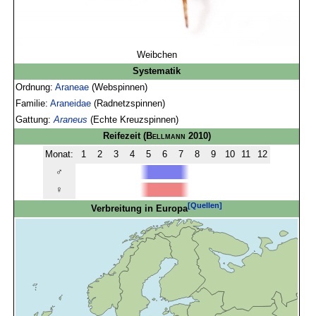
Weibchen
Systematik
Ordnung:
Araneae
(Webspinnen)
Familie:
Araneidae
(Radnetzspinnen)
Gattung:
Araneus
(Echte Kreuzspinnen)
Reifezeit
(
Bellmann
2010)
Monat:
1
2
3
4
5
6
7
8
9
10
11
12
♂
♀
[Quellen]
Verbreitung in Europa