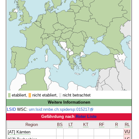
etabliert,
nicht etabliert,
nicht betrachtet
Weitere Informationen
LSID
WSC:
urn:lsid:nmbe.ch:spidersp:015217
Gefährdung nach
Roter Liste
Region
BS
LT
KT
RF
R
RL
VU
[AT] Kärnten