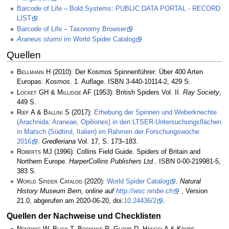
Barcode of Life – Bold Systems: PUBLIC DATA PORTAL - RECORD
LIST
Barcode of Life – Taxonomy Browser
Araneus sturmi
im World Spider Catalog
Quellen
Bellmann H
(2010): Der Kosmos Spinnenführer: Über 400 Arten
Europas.
Kosmos
. 1. Auflage. ISBN 3-440-10114-2, 429 S.
Locket GH & Millidge AF
(1953): British Spiders Vol. II.
Ray Society
,
449 S.
Rief A & Ballini S
(2017):
Erhebung der Spinnen und Weberknechte
(Arachnida: Araneae, Opiliones) in den LTSER-Untersuchungsflächen
in Matsch (Südtirol, Italien) im Rahmen der Forschungswoche
2016
.
Gredleriana
Vol. 17, S. 173–183.
Roberts MJ
(1996): Collins Field Guide. Spiders of Britain and
Northern Europe.
HarperCollins Publishers Ltd.
. ISBN 0-00-219981-5,
383 S.
World Spider Catalog
(2020):
World Spider Catalog
.
Natural
History Museum Bern, online auf
http://wsc.nmbe.ch
, Version
21.0, abgerufen am 2020-06-20, doi:
10.24436/2
.
Quellen der Nachweise und Checklisten