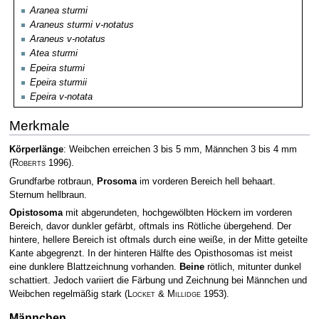
Aranea sturmi
Araneus sturmi v-notatus
Araneus v-notatus
Atea sturmi
Epeira sturmi
Epeira sturmii
Epeira v-notata
Merkmale
Körperlänge
: Weibchen erreichen 3 bis 5 mm, Männchen 3 bis 4 mm
(
Roberts
1996)
.
Grundfarbe rotbraun,
Prosoma
im vorderen Bereich hell behaart.
Sternum hellbraun.
Opistosoma
mit abgerundeten, hochgewölbten Höckern im vorderen
Bereich, davor dunkler gefärbt, oftmals ins Rötliche übergehend. Der
hintere, hellere Bereich ist oftmals durch eine weiße, in der Mitte geteilte
Kante abgegrenzt. In der hinteren Hälfte des Opisthosomas ist meist
eine dunklere Blattzeichnung vorhanden.
Beine
rötlich, mitunter dunkel
schattiert. Jedoch variiert die Färbung und Zeichnung bei Männchen und
Weibchen regelmäßig stark
(
Locket & Millidge
1953)
.
Männchen