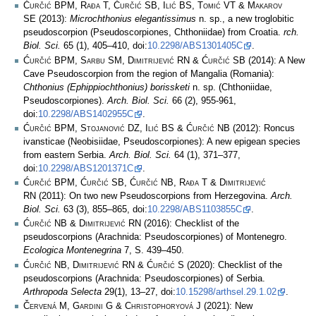
Ćurčić BPM, Rađa T, Ćurčić SB, Ilić BS, Tomić VT & Makarov
SE
(2013):
Microchthonius elegantissimus
n. sp., a new troglobitic
pseudoscorpion (Pseudoscorpiones, Chthoniidae) from Croatia.
rch.
Biol. Sci.
65 (1), 405–410, doi:
10.2298/ABS1301405C
.
Ćurčić BPM, Sarbu SM, Dimitrijević RN & Ćurčić SB
(2014): A New
Cave Pseudoscorpion from the region of Mangalia (Romania):
Chthonius (Ephippiochthonius) borissketi
n. sp. (Chthoniidae,
Pseudoscorpiones).
Arch. Biol. Sci.
66 (2), 955-961,
doi:
10.2298/ABS1402955C
.
Ćurčić BPM, Stojanović DZ, Ilić BS & Ćurčić NB
(2012): Roncus
ivansticae (Neobisiidae, Pseudoscorpiones): A new epigean species
from eastern Serbia.
Arch. Biol. Sci.
64 (1), 371–377,
doi:
10.2298/ABS1201371C
.
Ćurčić BPM, Ćurčić SB, Ćurčić NB, Rađa T & Dimitrijević
RN
(2011): On two new Pseudoscorpions from Herzegovina.
Arch.
Biol. Sci.
63 (3), 855–865, doi:
10.2298/ABS1103855C
.
Ćurčić NB & Dimitrijević RN
(2016): Checklist of the
pseudoscorpions (Arachnida: Pseudoscorpiones) of Montenegro.
Ecologica Montenegrina
7, S. 439–450.
Ćurčić NB, Dimitrijević RN & Ćurčić S
(2020): Checklist of the
pseudoscorpions (Arachnida: Pseudoscorpiones) of Serbia.
Arthropoda Selecta
29(1), 13–27, doi:
10.15298/arthsel.29.1.02
.
Červená M, Gardini G & Christophoryová J
(2021): New