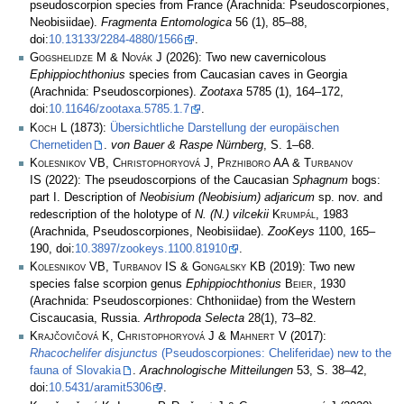
pseudoscorpion species from France (Arachnida: Pseudoscorpiones,
Neobisiidae).
Fragmenta Entomologica
56 (1), 85–88,
doi:
10.13133/2284-4880/1566
.
Gogshelidze M & Novák J
(2026): Two new cavernicolous
Ephippiochthonius
species from Caucasian caves in Georgia
(Arachnida: Pseudoscorpiones).
Zootaxa
5785 (1), 164–172,
doi:
10.11646/zootaxa.5785.1.7
.
Koch L
(1873):
Übersichtliche Darstellung der europäischen
Chernetiden
.
von Bauer & Raspe Nürnberg
, S. 1–68.
Kolesnikov VB, Christophoryová J, Przhiboro AA & Turbanov
IS
(2022): The pseudoscorpions of the Caucasian
Sphagnum
bogs:
part I. Description of
Neobisium (Neobisium) adjaricum
sp. nov. and
redescription of the holotype of
N. (N.) vilcekii
Krumpál
, 1983
(Arachnida, Pseudoscorpiones, Neobisiidae).
ZooKeys
1100, 165–
190, doi:
10.3897/zookeys.1100.81910
.
Kolesnikov VB, Turbanov IS & Gongalsky KB
(2019): Two new
species false scorpion genus
Ephippiochthonius
Beier
, 1930
(Arachnida: Pseudoscorpiones: Chthoniidae) from the Western
Ciscaucasia, Russia.
Arthropoda Selecta
28(1), 73–82.
Krajčovičová K, Christophoryová J & Mahnert V
(2017):
Rhacochelifer disjunctus
(Pseudoscorpiones: Cheliferidae) new to the
fauna of Slovakia
.
Arachnologische Mitteilungen
53, S. 38–42,
doi:
10.5431/aramit5306
.