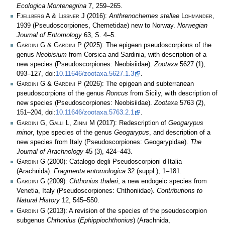
Ecologica Montenegrina
7, 259–265.
Fjellberg A & Lissner J
(2016):
Anthrenochernes stellae
Lohmander
,
1939 (Pseudoscorpiones, Chernetidae) new to Norway.
Norwegian
Journal of Entomology
63, S. 4–5.
Gardini G & Gardini P
(2025): The epigean pseudoscorpions of the
genus
Neobisium
from Corsica and Sardinia, with description of a
new species (Pseudoscorpiones: Neobisiidae).
Zootaxa
5627 (1),
093–127, doi:
10.11646/zootaxa.5627.1.3
.
Gardini G & Gardini P
(2026): The epigean and subterranean
pseudoscorpions of the genus
Roncus
from Sicily, with description of
new species (Pseudoscorpiones: Neobisiidae).
Zootaxa
5763 (2),
151–204, doi:
10.11646/zootaxa.5763.2.1
.
Gardini G, Galli L, Zinni M
(2017): Redescription of
Geogarypus
minor
, type species of the genus
Geogarypus
, and description of a
new species from Italy (Pseudoscorpiones: Geogarypidae).
The
Journal of Arachnology
45 (3), 424–443.
Gardini G
(2000): Catalogo degli Pseudoscorpioni d’Italia
(Arachnida).
Fragmenta entomologica
32 (suppl.), 1–181.
Gardini G
(2009):
Chthonius thaleri
, a new endogeic species from
Venetia, Italy (Pseudoscorpiones: Chthoniidae).
Contributions to
Natural History
12, 545–550.
Gardini G
(2013): A revision of the species of the pseudoscorpion
subgenus
Chthonius
(
Ephippiochthonius
) (Arachnida,