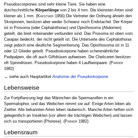
Pseudoscorpiones sind sehr kleine Tiere. Sie haben eine
durchschnittliche
Körperlänge
von 2 bis 4 mm. Die kleinsten Arten sind
kleiner als 1 mm.
(
Kaestner
1956)
Die Vertreter der Ordnung ähneln den
Skorpionen, besitzen aber weder Schwanz noch Endstachel. Der Körper
ist in Prosoma (oder Cephalothorax) und Opisthosoma (Abdomen)
geteilt, die breit miteinander verbunden sind. Das Prosoma ist oben vom
Carapax bedeckt, der nicht geteilt ist. Die Unterseite des Cephalothorax
zeigt jedoch eine deutliche Segmentierung. Das Opisthosoma ist in 11
oder 12 Glieder geteilt. Pseudoskorpione haben scherenähnliche
Pedipalpen, die oft auch Giftdrüsen aufweisen. Die Cheliceren besitzen
oft Spinndrüsen. Pseudoskorpione haben 4 Laufbeinpaare.
(
Parker
1982)
→ siehe auch Hauptartikel
Anatomie der Pseudoskorpione
Lebensweise
Zur Fortpflanzung legt das Männchen die Spermazellen in ein
Spermatophor, und das Weibchen nimmt sie auf. Einige Arten leben als
Zwitter. Alle bekannten Arten leben räuberisch. Manche Arten heften sich
gelegentlich an Insekten (vor allem die trächtigen Weibchen) und lassen
sich so transportieren (Phorese).
(
Parker
1982)
Lebensraum