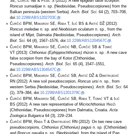
SE, Ćurčić NB & Pešić S
(2012): A new epigean false scorpion:
Roncus sumadijae
n. sp. (Neobisiidae, Pseudoscorpiones) from the
Balkan peninsula (western Serbia).
Arch. Biol. Sci.
64 (2), 703–708,
doi:
10.2298/ABS1202703C
.
Ćurčić BPM, Makarov SE, Rađa T, Ilić BS & Antić DŽ
(2012):
Roncus meledae
n. sp. and
Neobisium oculatum
n. sp., from the
island of Mljet, Dalmatia (Neobisiidae, Pseudoscorpiones).
Arch.
Biol. Sci.
64 (4), 1567–1576, doi:
10.2298/ABS1204567C
.
Ćurčić BPM, Makarov SE, Ćurčić NB, Ćurčić SB & Tomić
VT
(2013):
Chthonius (Ephippiochthonius) rhizon
n. sp.: A new cave
false scorpion from the bay of Kotor (Chthoniidae,
Pseudoscorpiones).
Arch. Biol. Sci.
65 (4), 1547–1551,
doi:
10.2298/ABS1304547C
.
Ćurčić BPM, Makarov SE, Ćurčić SB, Antić DŽ & Dimitrijević
RN
(2012): A new soil pseudoscorpion,
Roncus ursi
n. sp., from
western Serbia (Neobisiidae, Pseudoscorpiones).
Arch. Biol. Sci.
64
(1), 379–384, doi:
10.2298/ABS1201379C
.
Ćurčić BPM, Makarov SE, Ćurčić SB, Rađa T, Tomić VT & Ilić
BS
(2012): A new rare representative of
Microchthonius
Hadži
(Chthoniidae, Pseudoscorpiones) from Dalmatia, Croatia.
Acta
Zoologica Bulgarica
64 (3), 229–234.
Ćurčić BPM, Rađa T & Dimitrijević RN
(2012): On two new cave
pseudoscorpions,
Chthonius (Chthonius) pagus
n. sp. (Chthoniidae)
and
Roncus navalia
n. sp. (Neobisiidae), from the island of Pag,