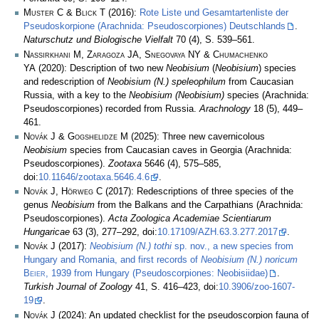
Muster C & Blick T
(2016):
Rote Liste und Gesamtartenliste der
Pseudoskorpione (Arachnida: Pseudoscorpiones) Deutschlands
.
Naturschutz und Biologische Vielfalt
70 (4), S. 539–561.
Nassirkhani M, Zaragoza JA, Snegovaya NY & Chumachenko
YA
(2020): Description of two new
Neobisium
(
Neobisium
) species
and redescription of
Neobisium (N.) speleophilum
from Caucasian
Russia, with a key to the
Neobisium (Neobisium)
species (Arachnida:
Pseudoscorpiones) recorded from Russia.
Arachnology
18 (5), 449–
461.
Novák J & Gogshelidze M
(2025): Three new cavernicolous
Neobisium
species from Caucasian caves in Georgia (Arachnida:
Pseudoscorpiones).
Zootaxa
5646 (4), 575–585,
doi:
10.11646/zootaxa.5646.4.6
.
Novák J, Hörweg C
(2017): Redescriptions of three species of the
genus
Neobisium
from the Balkans and the Carpathians (Arachnida:
Pseudoscorpiones).
Acta Zoologica Academiae Scientiarum
Hungaricae
63 (3), 277–292, doi:
10.17109/AZH.63.3.277.2017
.
Novák J
(2017):
Neobisium (N.) tothi
sp. nov., a new species from
Hungary and Romania, and first records of
Neobisium (N.) noricum
Beier
, 1939 from Hungary (Pseudoscorpiones: Neobisiidae)
.
Turkish Journal of Zoology
41, S. 416–423, doi:
10.3906/zoo-1607-
19
.
Novák J
(2024): An updated checklist for the pseudoscorpion fauna of