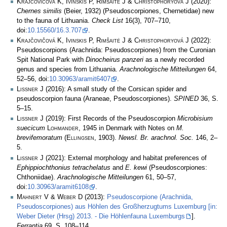
Krajčovičová K, Ivinskis P, Rimšaitė J & Christophoryová J
(2020):
Chernes similis
(Beier, 1932) (Pseudoscorpiones, Chernetidae) new
to the fauna of Lithuania.
Check List
16(3), 707–710,
doi:
10.15560/16.3.707
.
Krajčovičová K, Ivinskis P, Rimšaitė J & Christophoryová J
(2022):
Pseudoscorpions (Arachnida: Pseudoscorpiones) from the Curonian
Spit National Park with
Dinocheirus panzeri
as a newly recorded
genus and species from Lithuania.
Arachnologische Mitteilungen
64,
52–56, doi:
10.30963/aramit6407
.
Lissner J
(2016): A small study of the Corsican spider and
pseudoscorpion fauna (Araneae, Pseudoscorpiones).
SPINED
36, S.
5–15.
Lissner J
(2019): First Records of the Pseudoscorpion
Microbisium
suecicum
Lohmander
, 1945 in Denmark with Notes on
M.
brevifemoratum
(
Ellingsen
, 1903).
Newsl. Br. arachnol. Soc.
146, 2–
5.
Lissner J
(2021): External morphology and habitat preferences of
Ephippiochthonius tetrachelatus
and
E. kewi
(Pseudoscorpiones:
Chthoniidae).
Arachnologische Mitteilungen
61, 50–57,
doi:
10.30963/aramit6108
.
Mahnert V & Weber D
(2013):
Pseudoscorpione (Arachnida,
Pseudoscorpiones) aus Höhlen des Großherzugtums Luxemburg [in:
Weber Dieter (Hrsg) 2013. - Die Höhlenfauna Luxemburgs
].
Ferrantia
69, S. 108–114.