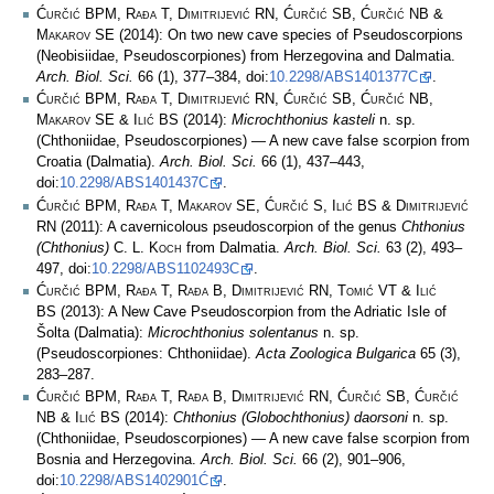
Ćurčić BPM, Rađa T, Dimitrijević RN, Ćurčić SB, Ćurčić NB &
Makarov SE
(2014): On two new cave species of Pseudoscorpions
(Neobisiidae, Pseudoscorpiones) from Herzegovina and Dalmatia.
Arch. Biol. Sci.
66 (1), 377–384, doi:
10.2298/ABS1401377C
.
Ćurčić BPM, Rađa T, Dimitrijević RN, Ćurčić SB, Ćurčić NB,
Makarov SE & Ilić BS
(2014):
Microchthonius kasteli
n. sp.
(Chthoniidae, Pseudoscorpiones) — A new cave false scorpion from
Croatia (Dalmatia).
Arch. Biol. Sci.
66 (1), 437–443,
doi:
10.2298/ABS1401437C
.
Ćurčić BPM, Rađa T, Makarov SE, Ćurčić S, Ilić BS & Dimitrijević
RN
(2011): A cavernicolous pseudoscorpion of the genus
Chthonius
(Chthonius)
C. L. Koch
from Dalmatia.
Arch. Biol. Sci.
63 (2), 493–
497, doi:
10.2298/ABS1102493C
.
Ćurčić BPM, Rađa T, Rađa B, Dimitrijević RN, Tomić VT & Ilić
BS
(2013): A New Cave Pseudoscorpion from the Adriatic Isle of
Šolta (Dalmatia):
Microchthonius solentanus
n. sp.
(Pseudoscorpiones: Chthoniidae).
Acta Zoologica Bulgarica
65 (3),
283–287.
Ćurčić BPM, Rađa T, Rađa B, Dimitrijević RN, Ćurčić SB, Ćurčić
NB & Ilić BS
(2014):
Chthonius (Globochthonius) daorsoni
n. sp.
(Chthoniidae, Pseudoscorpiones) — A new cave false scorpion from
Bosnia and Herzegovina.
Arch. Biol. Sci.
66 (2), 901–906,
doi:
10.2298/ABS1402901Ć
.