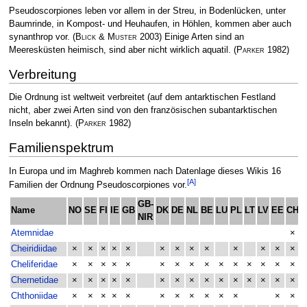
Pseudoscorpiones leben vor allem in der Streu, in Bodenlücken, unter
Baumrinde, in Kompost- und Heuhaufen, in Höhlen, kommen aber auch
synanthrop vor.
(
Blick & Muster
2003)
Einige Arten sind an
Meeresküsten heimisch, sind aber nicht wirklich aquatil.
(
Parker
1982)
Verbreitung
Die Ordnung ist weltweit verbreitet (auf dem antarktischen Festland
nicht, aber zwei Arten sind von den französischen subantarktischen
Inseln bekannt).
(
Parker
1982)
Familienspektrum
In Europa und im Maghreb kommen nach Datenlage dieses Wikis 16
[A]
Familien der Ordnung Pseudoscorpiones vor.
GB-
Name
NO
SE
FI
IE
GB
DK
DE
NL
BE
LU
PL
LT
LV
EE
CH
A
NIR
Atemnidae
×
Cheiridiidae
×
×
×
×
×
×
×
×
×
×
×
×
×
Cheliferidae
×
×
×
×
×
×
×
×
×
×
×
×
×
×
×
Chernetidae
×
×
×
×
×
×
×
×
×
×
×
×
×
×
×
Chthoniidae
×
×
×
×
×
×
×
×
×
×
×
×
×