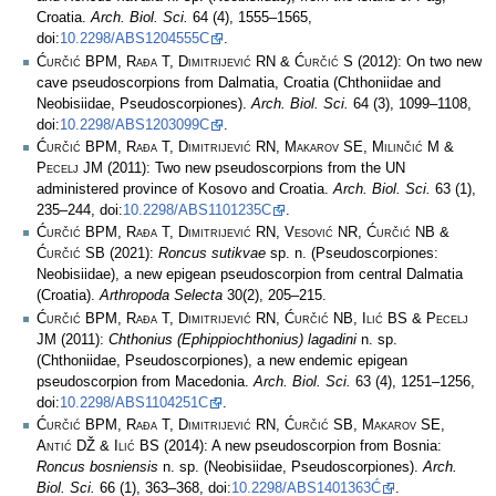
Croatia.
Arch. Biol. Sci.
64 (4), 1555–1565,
doi:
10.2298/ABS1204555C
.
Ćurčić BPM, Rađa T, Dimitrijević RN & Ćurčić S
(2012): On two new
cave pseudoscorpions from Dalmatia, Croatia (Chthoniidae and
Neobisiidae, Pseudoscorpiones).
Arch. Biol. Sci.
64 (3), 1099–1108,
doi:
10.2298/ABS1203099C
.
Ćurčić BPM, Rađa T, Dimitrijević RN, Makarov SE, Milinčić M &
Pecelj JM
(2011): Two new pseudoscorpions from the UN
administered province of Kosovo and Croatia.
Arch. Biol. Sci.
63 (1),
235–244, doi:
10.2298/ABS1101235C
.
Ćurčić BPM, Rađa T, Dimitrijević RN, Vesović NR, Ćurčić NB &
Ćurčić SB
(2021):
Roncus sutikvae
sp. n. (Pseudoscorpiones:
Neobisiidae), a new epigean pseudoscorpion from central Dalmatia
(Croatia).
Arthropoda Selecta
30(2), 205–215.
Ćurčić BPM, Rađa T, Dimitrijević RN, Ćurčić NB, Ilić BS & Pecelj
JM
(2011):
Chthonius (Ephippiochthonius) lagadini
n. sp.
(Chthoniidae, Pseudoscorpiones), a new endemic epigean
pseudoscorpion from Macedonia.
Arch. Biol. Sci.
63 (4), 1251–1256,
doi:
10.2298/ABS1104251C
.
Ćurčić BPM, Rađa T, Dimitrijević RN, Ćurčić SB, Makarov SE,
Antić DŽ & Ilić BS
(2014): A new pseudoscorpion from Bosnia:
Roncus bosniensis
n. sp. (Neobisiidae, Pseudoscorpiones).
Arch.
Biol. Sci.
66 (1), 363–368, doi:
10.2298/ABS1401363Ć
.