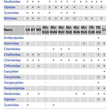
Neobisiidae
×
×
×
×
×
×
×
×
×
×
×
×
×
×
Olpiidae
×
×
×
×
×
×
×
×
×
×
×
Syarinidae
×
×
×
×
×
×
×
Withiidae
×
×
×
×
×
×
×
×
×
×
×
×
RU-
RU-
RU-
RU-
RU-
RU-
TR-
TR-
Name
UA
BY
MD
CY
KGD
RUW
RUC
RUE
RUN
RUS
EUR
ASI
Amblyolpiidae
?
×
Atemnidae
×
?
×
×
×
Cheiridiidae
?
×
×
×
×
Cheliferidae
×
×
×
?
×
×
×
×
Chernetidae
×
×
×
?
×
×
×
×
×
×
×
×
Chthoniidae
×
×
?
×
×
×
Garypidae
?
×
Garypinidae
?
×
×
Geogarypidae
?
×
Hesperolpiidae
?
×
×
Neobisiidae
×
×
?
×
×
×
×
Olpiidae
?
×
×
Syarinidae
×
?
×