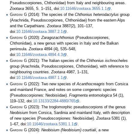
Pseudoscorpiones, Chthoniidae) from Italy and neighbouring areas.
Zootaxa
3655, S. 1–151, doi:
10.11646/zootaxa.3655.1.1
.
Gardini G
(2014): The species of the
Chthonius heterodactylus
group
(Arachnida, Pseudoscorpiones, Chthoniidae) from the eastern Alps
and the Carpathians.
Zootaxa
3887(2), 101–137,
doi:
10.11646/zootaxa.3887.2.1
.
Gardini G
(2020):
Zaragozachthonius
(Pseudoscorpiones,
Chthoniidae), a new genus with species in Italy and the Balkan
peninsula.
Zootaxa
4894 (4), 535–548,
doi:
10.11646/zootaxa.4894.4.3
.
Gardini G
(2021): The Italian species of the
Chthonius ischnocheles
group (Arachnida, Pseudoscorpiones, Chthoniidae), with reference to
neighbouring countries.
Zootaxa
4987, 1–131,
doi:
10.11646/zootaxa.4987.1.1
.
Gardini G
(2022): Two new species of
Acanthocreagris
from Corsica
and mainland France, and notes on some congeneric species
(Pseudoscorpiones: Neobisiidae).
Fragmenta entomologica
54 (1),
119–132, doi:
10.13133/2284-4880/765
.
Gardini G
(2023): The troglomorphic pseudoscorpions of the genus
Neobisium
from Corsica, Sardinia and mainland Italy, with description
of new species (Pseudoscorpiones: Neobisiidae).
Zootaxa
5381 (1),
1–67, doi:
10.11646/zootaxa.5381.1.1
.
Gardini G
(2024):
Neobisium (Neobisium) courtiali
, a new