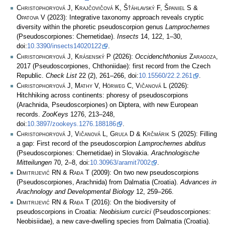
Christophoryová J, Krajčovičová K, Šťáhlavský F, Španiel S &
Opatova V
(2023): Integrative taxonomy approach reveals cryptic
diversity within the phoretic pseudoscorpion genus
Lamprochernes
(Pseudoscorpiones: Chernetidae).
Insects
14, 122, 1–30,
doi:
10.3390/insects14020122
.
Christophoryová J, Krásenský P
(2026):
Occidenchthonius
Zaragoza
,
2017 (Pseudoscorpiones, Chthoniidae): first record from the Czech
Republic.
Check List
22 (2), 261–266, doi:
10.15560/22.2.261
.
Christophoryová J, Mathy V, Hörweg C, Vičanová L
(2026):
Hitchhiking across continents: phoresy of pseudoscorpions
(Arachnida, Pseudoscorpiones) on Diptera, with new European
records.
ZooKeys
1276, 213–248,
doi:
10.3897/zookeys.1276.188186
.
Christophoryová J, Vičanová L, Gruľa D & Krčmárik S
(2025): Filling
a gap: First record of the pseudoscorpion
Lamprochernes abditus
(Pseudoscorpiones: Chernetidae) in Slovakia.
Arachnologische
Mitteilungen
70, 2–8, doi:
10.30963/aramit7002
.
Dimitrijević RN & Rađa T
(2009): On two new pseudoscorpions
(Pseudoscorpiones, Arachnida) from Dalmatia (Croatia).
Advances in
Arachnology and Developmental Biology
12, 259–266.
Dimitrijević RN & Rađa T
(2016): On the biodiversity of
pseudoscorpions in Croatia:
Neobisium curcici
(Pseudoscorpiones:
Neobisiidae), a new cave-dwelling species from Dalmatia (Croatia).