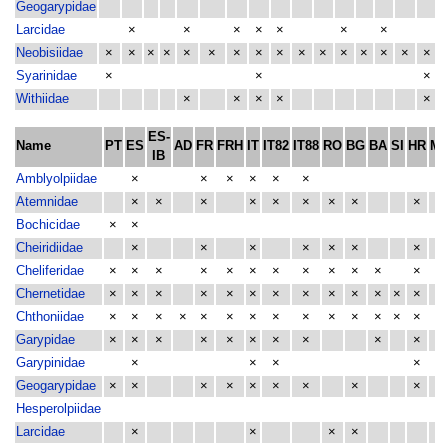
Geogarypidae
Larcidae
×
×
×
×
×
×
×
Neobisiidae
×
×
×
×
×
×
×
×
×
×
×
×
×
×
×
×
Syarinidae
×
×
×
Withiidae
×
×
×
×
×
ES-
Name
PT
ES
AD
FR
FRH
IT
IT82
IT88
RO
BG
BA
SI
HR
M
IB
Amblyolpiidae
×
×
×
×
×
×
Atemnidae
×
×
×
×
×
×
×
×
×
Bochicidae
×
×
Cheiridiidae
×
×
×
×
×
×
×
×
Cheliferidae
×
×
×
×
×
×
×
×
×
×
×
×
×
Chernetidae
×
×
×
×
×
×
×
×
×
×
×
×
×
×
Chthoniidae
×
×
×
×
×
×
×
×
×
×
×
×
×
×
×
Garypidae
×
×
×
×
×
×
×
×
×
×
Garypinidae
×
×
×
×
Geogarypidae
×
×
×
×
×
×
×
×
×
Hesperolpiidae
Larcidae
×
×
×
×