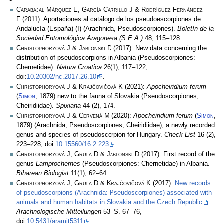
Carabajal Márquez E, García Carrillo J & Rodríguez Fernández
F
(2011): Aportaciones al catálogo de los pseudoescorpiones de
Andalucía (España) (I) (Arachnida, Pseudoscorpiones).
Boletín de la
Sociedad Entomológica Aragonesa (S.E.A.)
48, 115–128.
Christophoryová J & Jablonski D
(2017): New data concerning the
distribution of pseudoscorpions in Albania (Pseudoscorpiones:
Chernetidae).
Natura Croatica
26(1), 117–122,
doi:
10.20302/nc.2017.26.10
.
Christophoryová J & Krajčovičová K
(2021):
Apocheiridium ferum
(
Simon
, 1879) new to the fauna of Slovakia (Pseudoscorpiones,
Cheiridiidae).
Spixiana
44 (2), 174.
Christophoryová J & Červená M
(2020):
Apocheiridium ferum
(
Simon
,
1879) (Arachnida, Pseudoscorpiones, Cheiridiidae), a newly recorded
genus and species of pseudoscorpion for Hungary.
Check List
16 (2),
223–228, doi:
10.15560/16.2.223
.
Christophoryová J, Grula D & Jablonski D
(2017): First record of the
genus
Lamprochernes
(Pseudoscorpiones: Chernetidae) in Albania.
Biharean Biologist
11(1), 62–64.
Christophoryová J, Gruľa D & Krajčovičová K
(2017):
New records
of pseudoscorpions (Arachnida: Pseudoscorpiones) associated with
animals and human habitats in Slovakia and the Czech Republic
.
Arachnologische Mitteilungen
53, S. 67–76,
doi:
10.5431/aramit5311
.