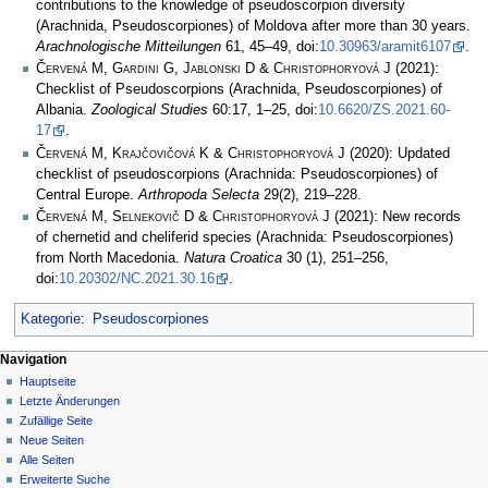
contributions to the knowledge of pseudoscorpion diversity
(Arachnida, Pseudoscorpiones) of Moldova after more than 30 years.
Arachnologische Mitteilungen
61, 45–49, doi:
10.30963/aramit6107
.
Červená M, Gardini G, Jablonski D & Christophoryová J
(2021):
Checklist of Pseudoscorpions (Arachnida, Pseudoscorpiones) of
Albania.
Zoological Studies
60:17, 1–25, doi:
10.6620/ZS.2021.60-
17
.
Červená M, Krajčovičová K & Christophoryová J
(2020): Updated
checklist of pseudoscorpions (Arachnida: Pseudoscorpiones) of
Central Europe.
Arthropoda Selecta
29(2), 219–228.
Červená M, Selnekovič D & Christophoryová J
(2021): New records
of chernetid and cheliferid species (Arachnida: Pseudoscorpiones)
from North Macedonia.
Natura Croatica
30 (1), 251–256,
doi:
10.20302/NC.2021.30.16
.
Kategorie
:
Pseudoscorpiones
Navigation
Hauptseite
Letzte Änderungen
Zufällige Seite
Neue Seiten
Alle Seiten
Erweiterte Suche