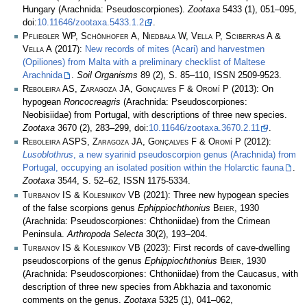
Hungary (Arachnida: Pseudoscorpiones).
Zootaxa
5433 (1), 051–095,
doi:
10.11646/zootaxa.5433.1.2
.
Pfliegler WP, Schönhofer A, Niedbała W, Vella P, Sciberras A &
Vella A
(2017):
New records of mites (Acari) and harvestmen
(Opiliones) from Malta with a preliminary checklist of Maltese
Arachnida
.
Soil Organisms
89 (2), S. 85–110, ISSN 2509-9523.
Reboleira AS, Zaragoza JA, Gonçalves F & Oromí P
(2013): On
hypogean
Roncocreagris
(Arachnida: Pseudoscorpiones:
Neobisiidae) from Portugal, with descriptions of three new species.
Zootaxa
3670 (2), 283–299, doi:
10.11646/zootaxa.3670.2.11
.
Reboleira ASPS, Zaragoza JA, Gonçalves F & Oromí P
(2012):
Lusoblothrus
, a new syarinid pseudoscorpion genus (Arachnida) from
Portugal, occupying an isolated position within the Holarctic fauna
.
Zootaxa
3544, S. 52–62, ISSN 1175-5334.
Turbanov IS & Kolesnikov VB
(2021): Three new hypogean species
of the false scorpions genus
Ephippiochthonius
Beier
, 1930
(Arachnida: Pseudoscorpiones: Chthoniidae) from the Crimean
Peninsula.
Arthropoda Selecta
30(2), 193–204.
Turbanov IS & Kolesnikov VB
(2023): First records of cave-dwelling
pseudoscorpions of the genus
Ephippiochthonius
Beier
, 1930
(Arachnida: Pseudoscorpiones: Chthoniidae) from the Caucasus, with
description of three new species from Abkhazia and taxonomic
comments on the genus.
Zootaxa
5325 (1), 041–062,