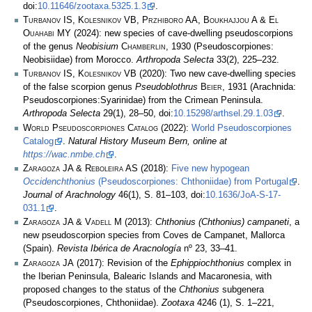
doi:
10.11646/zootaxa.5325.1.3
.
Turbanov IS, Kolesnikov VB, Przhiboro AA, Boukhajjou A & El
Ouahabi MY
(2024): new species of cave-dwelling pseudoscorpions
of the genus
Neobisium
Chamberlin
, 1930 (Pseudoscorpiones:
Neobisiidae) from Morocco.
Arthropoda Selecta
33(2), 225–232.
Turbanov IS, Kolesnikov VB
(2020): Two new cave-dwelling species
of the false scorpion genus
Pseudoblothrus
Beier
, 1931 (Arachnida:
Pseudoscorpiones:Syarinidae) from the Crimean Peninsula.
Arthropoda Selecta
29(1), 28–50, doi:
10.15298/arthsel.29.1.03
.
World Pseudoscorpiones Catalog
(2022):
World Pseudoscorpiones
Catalog
.
Natural History Museum Bern, online at
https://wac.nmbe.ch
.
Zaragoza JA & Reboleira AS
(2018):
Five new hypogean
Occidenchthonius
(Pseudoscorpiones: Chthoniidae) from Portugal
.
Journal of Arachnology
46(1), S. 81–103, doi:
10.1636/JoA-S-17-
031.1
.
Zaragoza JA & Vadell M
(2013):
Chthonius (Chthonius) campaneti
, a
new pseudoscorpion species from Coves de Campanet, Mallorca
(Spain).
Revista Ibérica de Aracnología
nº 23, 33–41.
Zaragoza JA
(2017): Revision of the
Ephippiochthonius
complex in
the Iberian Peninsula, Balearic Islands and Macaronesia, with
proposed changes to the status of the
Chthonius
subgenera
(Pseudoscorpiones, Chthoniidae).
Zootaxa
4246 (1), S. 1–221,