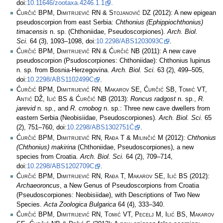
doi:
10.11646/zootaxa.4246.1.1
.
Ćurčić BPM, Dimitrijević RN & Stojanović DZ
(2012): A new epigean
pseudoscorpion from east Serbia:
Chthonius (Ephippiochthonius)
timacensis
n. sp. (Chthoniidae, Pseudoscorpiones).
Arch. Biol.
Sci.
64 (3), 1093–1098, doi:
10.2298/ABS1203093C
.
Ćurčić BPM, Dimitrijević RN & Ćurčić NB
(2011): A new cave
pseudoscorpion (Psudoscorpiones: Chthoniidae): Chthonius lupinus
n. sp. from Bosnia-Herzegovina.
Arch. Biol. Sci.
63 (2), 499–505,
doi:
10.2298/ABS1102499C
.
Ćurčić BPM, Dimitrijević RN, Makarov SE, Ćurčić SB, Tomić VT,
Antić DŽ, Ilić BS & Ćurčić NB
(2013):
Roncus radgost
n. sp.,
R.
jarevid
n. sp., and
R. crnobog
n. sp.: Three new cave dwellers from
eastern Serbia (Neobisiidae, Pseudoscorpiones).
Arch. Biol. Sci.
65
(2), 751–760, doi:
10.2298/ABS1302751Ć
.
Ćurčić BPM, Dimitrijević RN, Rađa T & Milinčić M
(2012):
Chthonius
(Chthonius) makirina
(Chthoniidae, Pseudoscorpiones), a new
species from Croatia.
Arch. Biol. Sci.
64 (2), 709–714,
doi:
10.2298/ABS1202709C
.
Ćurčić BPM, Dimitrijević RN, Rađa T, Makarov SE, Ilić BS
(2012):
Archaeoroncus
, a New Genus of Pseudoscorpions from Croatia
(Pseudoscorpiones: Neobisiidae), with Descriptions of Two New
Species.
Acta Zoologica Bulgarica
64 (4), 333–340.
Ćurčić BPM, Dimitrijević RN, Tomić VT, Pecelj M, Ilić BS, Makarov