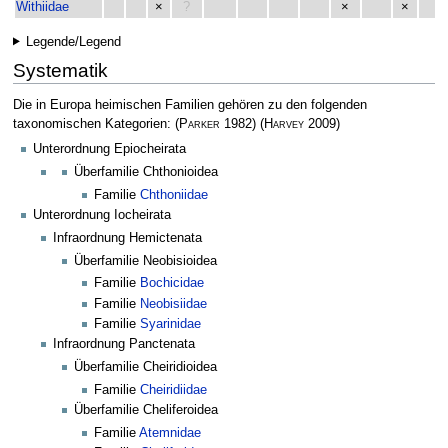
Withiidae
×
?
×
×
Legende/Legend
Systematik
Die in Europa heimischen Familien gehören zu den folgenden
taxonomischen Kategorien:
(
Parker
1982)
(
Harvey
2009)
Unterordnung Epiocheirata
Überfamilie Chthonioidea
Familie
Chthoniidae
Unterordnung Iocheirata
Infraordnung Hemictenata
Überfamilie Neobisioidea
Familie
Bochicidae
Familie
Neobisiidae
Familie
Syarinidae
Infraordnung Panctenata
Überfamilie Cheiridioidea
Familie
Cheiridiidae
Überfamilie Cheliferoidea
Familie
Atemnidae