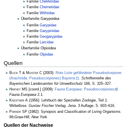
Familie
Cheliferidae
Familie
Chernetidae
Familie
Withiidae
Überfamilie Garypoidea
Familie
Garypidae
Familie
Garypinidae
Familie
Geogarypidae
Familie
Larcidae
Überfamilie Olpioidea
Familie
Olpiidae
Quellen
Blick T & Muster C
(2003):
Rote Liste gefährdeter Pseudoskorpione
(Arachnida: Pseudoscorpiones) Bayerns
.
Schriftenreihe des
Bayerischen Landesamtes für Umweltschutz
166, S. 325–327.
Harvey MS
[coord.] (2009):
Fauna Europaea: Pseudoscorpiones
.
Fauna Europaea
2.1.
Kaestner A
(1956): Lehrbuch der Speziellen Zoologie, Teil 1:
Wirbellose.
Gustav Fischer Verlag, Jena
. 3 Auflage, S. 603–616.
Parker SP
(1982): Synopsis and Classification of Living Organisms.
McGraw-Hill, New York
.
Quellen der Nachweise