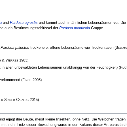
a
und
Pardosa agrestis
und kommt auch in ähnlichen Lebensräumen vor. Die
Siehe auch Bestimmungsschlüssel der
Pardosa monticola
-Gruppe.
t
Pardosa palustris
trockenere, offene Lebensräume wie Trockenrasen
(
Bellma
g & Werres
1983)
.
ebt in allen unbewaldeten Lebensräumen unabhängig von der Feuchtigkeit)
(
Plat
e vorkommend
(
Finch
2008)
.
d Spider Catalog
2015)
.
und erjagt ihre Beute, meist kleine Insekten, ohne Netz. Die Weibchen tragen
 mit sich. Trotz dieser Bewachung wurde in den Kokons dieser Art parasitisc