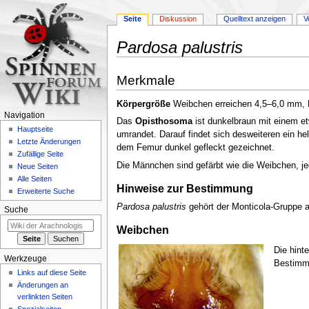
Seite
Diskussion
Quelltext anzeigen
V
Pardosa palustris
Zur
Zur
Merkmale
Navigation
Suche
springen
springen
Körpergröße
Weibchen erreichen 4,5–6,0 mm
Navigation
Das
Opisthosoma
ist dunkelbraun mit einem e
Hauptseite
umrandet. Darauf findet sich desweiteren ein hell
Letzte Änderungen
dem Femur dunkel gefleckt gezeichnet.
Zufällige Seite
Die Männchen sind gefärbt wie die Weibchen, je
Neue Seiten
Alle Seiten
Hinweise zur Bestimmung
Erweiterte Suche
Pardosa palustris
gehört der Monticola-Gruppe an
Suche
Weibchen
Die hint
Werkzeuge
Bestimm
Links auf diese Seite
Änderungen an
verlinkten Seiten