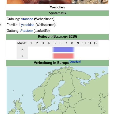
Weibchen
Systematik
Ordnung:
Araneae
(Webspinnen)
s
Familie:
Lycosidae
(Wolfspinnen)
Gattung:
Pardosa
(Laufwölfe)
Reifezeit
(
Bellmann
2010)
Monat:
1
2
3
4
5
6
7
8
9
10
11
12
♂
♀
[Quellen]
Verbreitung in Europa