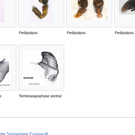
Pedipalpus
Pedipalpus
Pedipalpus, 
e
Terminalapophyse ventral
 der Spinnentiere Europas
.