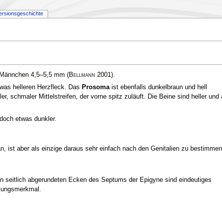
ersionsgeschichte
, Männchen 4,5–5,5 mm
(
Bellmann
2001)
.
twas helleren Herzfleck. Das
Prosoma
ist ebenfalls dunkelbraun und hell
er, schmaler Mittelstreifen, der vorne spitz zuläuft. Die Beine sind heller und 
doch etwas dunkler.
, ist aber als einzige daraus sehr einfach nach den Genitalien zu bestimmen
en seitlich abgerundeten Ecken des Septums der Epigyne sind eindeutiges
ungsmerkmal.