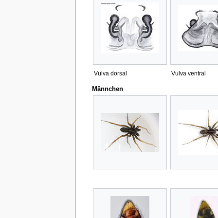
Vulva dorsal
Vulva ventral
Männchen