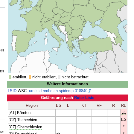
nn
en
etabliert,
nicht etabliert,
nicht betrachtet
Weitere Informationen
LSID
WSC:
urn:lsid:nmbe.ch:spidersp:018840
Gefährdung nach
Roter Liste
Region
BS
LT
KT
RF
R
RL
LC
[AT] Kärnten
ES
[CZ] Tschechien
*
[CZ] Oberschlesien
her