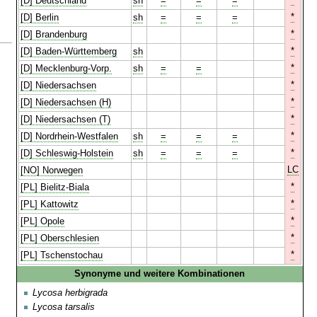
*
[D] Deutschland
sh
=
=
=
*
[D] Berlin
sh
=
=
=
*
[D] Brandenburg
*
[D] Baden-Württemberg
sh
*
[D] Mecklenburg-Vorp.
sh
=
=
*
[D] Niedersachsen
*
[D] Niedersachsen (H)
*
[D] Niedersachsen (T)
*
[D] Nordrhein-Westfalen
sh
=
=
=
*
[D] Schleswig-Holstein
sh
=
=
=
LC
[NO] Norwegen
*
[PL] Bielitz-Biala
*
[PL] Kattowitz
*
[PL] Opole
*
[PL] Oberschlesien
*
[PL] Tschenstochau
Synonyme und weitere Kombinationen
Lycosa herbigrada
Lycosa tarsalis