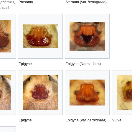
 palustris
,
Prosoma
Sternum (Var.
herbigrada
)
rsus Ⅰ
Epigyne
Epigyne (Normalform)
Epigyne
Epigyne (Var.
herbigrada
)
Vulva