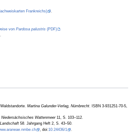
(Nachweiskarten Frankreichs)
.
eise von
Pardosa palustris
(PDF)
.
.
 Waldstandorte.
Martina Galunder-Verlag, Nümbrecht
. ISBN 3-931251-70-5,
rk Niedersächsisches Wattenmeer
11, S. 103–112.
 Landschaft
58. Jahrgang Heft 2, S. 43–50.
/www.araneae.nmbe.ch
, doi:
10.24436/1
.