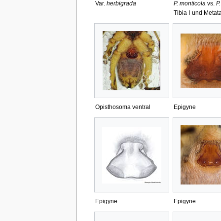
Var.
herbigrada
P. monticola
vs.
P.
Tibia Ⅰ und Metata
Opisthosoma ventral
Epigyne
Epigyne
Epigyne