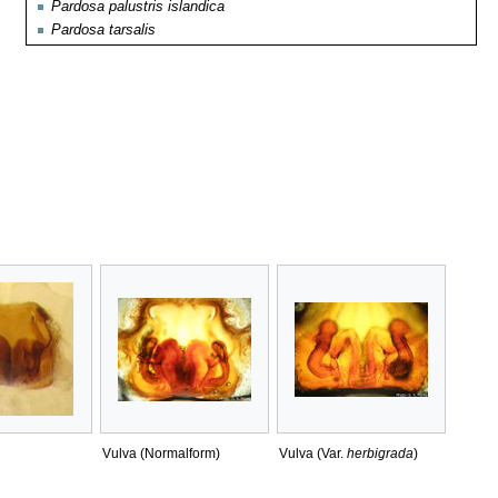
Pardosa palustris islandica
Pardosa tarsalis
Vulva (Normalform)
Vulva (Var.
herbigrada
)