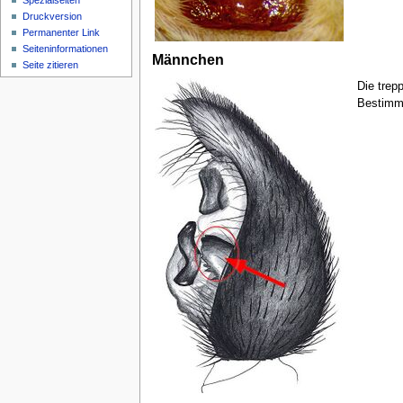
Spezialseiten
Druckversion
Permanenter Link
Seiten­­informationen
Männchen
Seite zitieren
Die trep
Bestimm