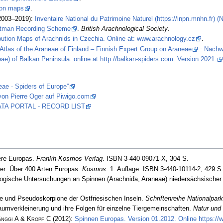
tion maps
.
2003–2019):
Inventaire National du Patrimoine Naturel (https://inpn.mnhn.fr) 
stman Recording Scheme
.
British Arachnological Society
.
ibution Maps of Arachnids in Czechia. Online at: www.arachnology.cz
.
Atlas of the Araneae of Finland – Finnish Expert Group on Araneae
.:
Nachw
ae) of Balkan Peninsula. online at http://balkan-spiders.com. Version 2021.
eae - Spiders of Europe”
von Pierre Oger auf Piwigo.com
 DATA PORTAL - RECORD LIST
ere Europas.
Frankh-Kosmos Verlag
. ISBN 3-440-09071-X, 304 S.
er: Über 400 Arten Europas.
Kosmos
. 1. Auflage. ISBN 3-440-10114-2, 429 S
logische Untersuchungen an Spinnen (Arachnida, Araneae) niedersächsischer
 und Pseudoskorpione der Ostfriesischen Inseln.
Schriftenreihe Nationalpa
umverkleinerung und ihre Folgen für einzelne Tiergemeinschaften.
Natur und
änggi A & Kropf C
(2012):
Spinnen Europas. Version 01.2012. Online https:/