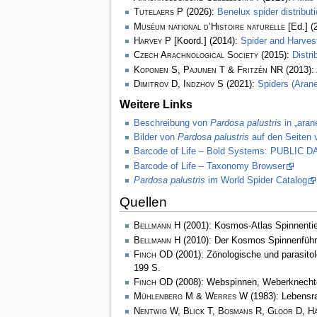
Tutelaers P
(2026):
Benelux spider distribu
Muséum national d’Histoire naturelle
[Ed.] (
Harvey P
[Koord.] (2014):
Spider and Harve
Czech Arachnological Society
(2015):
Distr
Koponen S, Pajunen T & Fritzén NR
(2013):
Dimitrov D, Indzhov S
(2021):
Spiders (Arane
Weitere Links
Beschreibung von
Pardosa palustris
in „aran
Bilder von
Pardosa palustris
auf den Seiten 
Barcode of Life – Bold Systems: PUBLIC
Barcode of Life – Taxonomy Browser
Pardosa palustris
im World Spider Catalog
Quellen
Bellmann H
(2001): Kosmos-Atlas Spinnenti
Bellmann H
(2010): Der Kosmos Spinnenführ
Finch OD
(2001): Zönologische und parasito
199 S.
Finch OD
(2008): Webspinnen, Weberknechte
Mühlenberg M & Werres W
(1983): Lebensra
Nentwig W, Blick T, Bosmans R, Gloor D, H