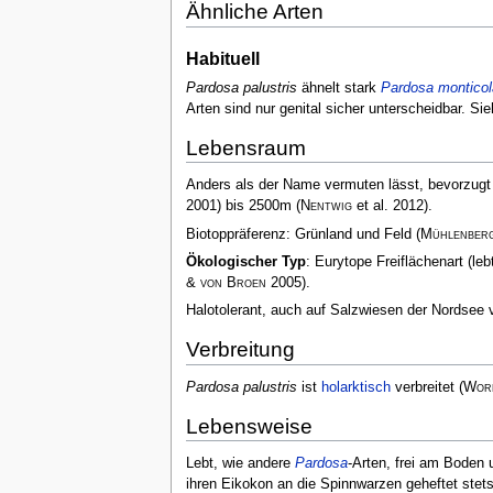
Ähnliche Arten
Habituell
Pardosa palustris
ähnelt stark
Pardosa monticol
Arten sind nur genital sicher unterscheidbar. 
Lebensraum
Anders als der Name vermuten lässt, bevorzug
2001)
bis 2500m
(
Nentwig
et al. 2012)
.
Biotoppräferenz: Grünland und Feld
(
Mühlenber
Ökologischer Typ
: Eurytope Freiflächenart (l
& von Broen
2005)
.
Halotolerant, auch auf Salzwiesen der Nordse
Verbreitung
Pardosa palustris
ist
holarktisch
verbreitet
(
Worl
Lebensweise
Lebt, wie andere
Pardosa
-Arten, frei am Boden 
ihren Eikokon an die Spinnwarzen geheftet stets