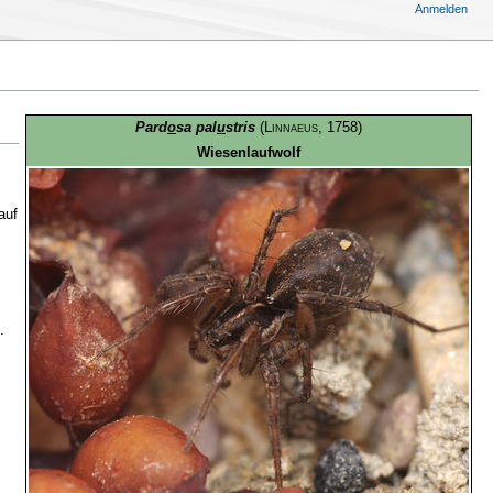
Anmelden
Pard
o
sa pal
u
stris
(
Linnaeus
, 1758)
Wiesenlaufwolf
auf
.