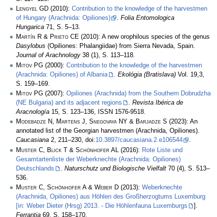
Lengyel GD
(2010):
Contribution to the knowledge of the harvestmen
of Hungary (Arachnida: Opiliones)
.
Folia Entomologica
Hungarica
71, S. 5–13.
Martín R & Prieto CE
(2010): A new orophilous species of the genus
Dasylobus
(Opiliones: Phalangiidae) from Sierra Nevada, Spain.
Journal of Arachnology
38 (1), S. 113–118.
Mitov PG
(2000):
Contribution to the knowledge of the harvestmen
(Arachnida: Opiliones) of Albania
.
Ekológia (Bratislava)
Vol. 19,3,
S. 159–169.
Mitov PG
(2007):
Opiliones (Arachnida) from the Southern Dobrudzha
(NE Bulgaria) and its adjacent regions
.
Revista Ibérica de
Aracnología
15, S. 123–136, ISSN 1576-9518.
Modebadze N, Martens J, Snegovaya NY & Barjadze S
(2023): An
annotated list of the Georgian harvestmen (Arachnida, Opiliones).
Caucasiana
2, 211–230, doi:
10.3897/caucasiana.2.e106544
.
Muster C, Blick T & Schönhofer AL
(2016):
Rote Liste und
Gesamtartenliste der Weberknechte (Arachnida: Opiliones)
Deutschlands
.
Naturschutz und Biologische Vielfalt
70 (4), S. 513–
536.
Muster C, Schönhofer A & Weber D
(2013):
Weberknechte
(Arachnida, Opiliones) aus Höhlen des Großherzogtums Luxemburg
[in: Weber Dieter (Hrsg) 2013. - Die Höhlenfauna Luxemburgs
].
Ferrantia
69, S. 158–170.