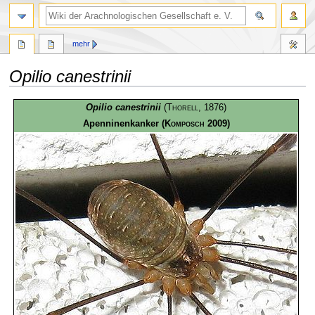
mehr
Opilio canestrinii
Zur
Zur
Opilio canestrinii
(
Thorell
, 1876)
Navigation
Suche
Apenninenkanker
(
Komposch
2009)
springen
springen