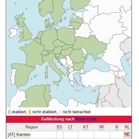
etabliert,
nicht etabliert,
nicht betrachtet
Gefährdung nach
Roter Liste
Region
BS
LT
KT
RF
R
RL
NE
[AT] Kärnten