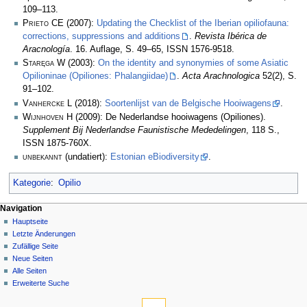
109–113.
Prieto CE
(2007):
Updating the Checklist of the Iberian opiliofauna:
corrections, suppressions and additions
.
Revista Ibérica de
Aracnología
. 16. Auflage, S. 49–65, ISSN 1576-9518.
Staręga W
(2003):
On the identity and synonymies of some Asiatic
Opilioninae (Opiliones: Phalangiidae)
.
Acta Arachnologica
52(2), S.
91–102.
Vanhercke L
(2018):
Soortenlijst van de Belgische Hooiwagens
.
Wijnhoven H
(2009): De Nederlandse hooiwagens (Opiliones).
Supplement Bij Nederlandse Faunistische Mededelingen
, 118 S.,
ISSN 1875-760X.
unbekannt
(undatiert):
Estonian eBiodiversity
.
Kategorie
:
Opilio
Navigation
Hauptseite
Letzte Änderungen
Zufällige Seite
Neue Seiten
Alle Seiten
Erweiterte Suche