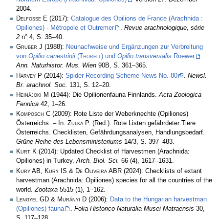
2004.
Delfosse E
(2017):
Catalogue des Opilions de France (Arachnida :
Opiliones) - Métropole et Outremer
.
Revue arachnologique, série
2
n° 4, S. 35–40.
Gruber J
(1988):
Neunachweise und Ergänzungen zur Verbreitung
von
Opilio canestrinii
(
Thorell
) und
Opilio transversalis
Roewer
.
Ann. Naturhistor. Mus. Wien
90B, S. 361–365.
Harvey P
(2014):
Spider Recording Scheme News No. 80
.
Newsl.
Br. arachnol. Soc.
131, S. 12–20.
Heinäjoki M
(1944): Die Opilionenfauna Finnlands.
Acta Zoologica
Fennica
42, 1–26.
Komposch C
(2009): Rote Liste der Weberknechte (Opiliones)
Österreichs. – In:
Zulka
P. (Red.): Rote Listen gefährdeter Tiere
Österreichs. Checklisten, Gefährdungsanalysen, Handlungsbedarf.
Grüne Reihe des Lebensministeriums
14/3, S. 397–483.
Kurt K
(2014): Updated Checklist of Harvestmen (Arachnida:
Opiliones) in Turkey.
Arch. Biol. Sci.
66 (4), 1617–1631.
Kury AB, Kury IS & De Oliveira ABR
(2024): Checklists of extant
harvestman (Arachnida: Opiliones) species for all the countries of the
world.
Zootaxa
5515 (1), 1–162.
Lengyel GD & Murányi D
(2006):
Data to the Hungarian harvestman
(Opiliones) fauna
.
Folia Historico Naturalia Musei Matraensis
30,
S. 117–128.