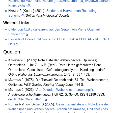
National du Patrimoine Naturel (https://inpn.mnhn.fr) (Nachweiskarten
Frankreichs)
.
Harvey P
[Koord.] (2014):
Spider and Harvestman Recording
Scheme
.
British Arachnological Society
.
Weitere Links
Bilder von
Opilio canestrinii
auf den Seiten von Pierre Oger auf
Piwigo.com
Barcode of Life – Bold Systems: PUBLIC DATA PORTAL - RECORD
LIST
Quellen
Komposch C
(2009): Rote Liste der Weberknechte (Opiliones)
Österreichs. – In:
Zulka
P. (Red.): Rote Listen gefährdeter Tiere
Österreichs. Checklisten, Gefährdungsanalysen, Handlungsbedarf.
Grüne Reihe des Lebensministeriums
14/3, S. 397–483.
Martens J
(1978): Die Tierwelt Deutschlands 64. Teil, Weberknechte,
Opiliones.
VEB Gustav Fischer Verlag Jena
, 464 S.
Martens J
(2021):
Vier Dekaden Weberknechtforschung
.
Arachnologische Mitteilungen
Heft 62, S. 35–60, ISSN 2199-7233,
doi:
10.30963/aramit6205
.
Platen R & von Broen B
(2005):
Gesamtartenliste und Rote Liste der
Webspinnen und Weberknechte (Arachnida: Araneae, Opiliones) des