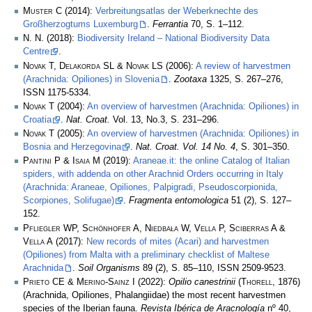
Muster C
(2014):
Verbreitungsatlas der Weberknechte des
Großherzogtums Luxemburg
.
Ferrantia
70, S. 1–112.
N. N.
(2018):
Biodiversity Ireland – National Biodiversity Data
Centre
.
Novak T, Delakorda SL & Novak LS
(2006):
A review of harvestmen
(Arachnida: Opiliones) in Slovenia
.
Zootaxa
1325, S. 267–276,
ISSN 1175-5334.
Novak T
(2004):
An overview of harvestmen (Arachnida: Opiliones) in
Croatia
.
Nat. Croat.
Vol. 13, No.3, S. 231–296.
Novak T
(2005):
An overview of harvestmen (Arachnida: Opiliones) in
Bosnia and Herzegovina
.
Nat. Croat. Vol. 14 No. 4
, S. 301–350.
Pantini P & Isaia M
(2019):
Araneae.it: the online Catalog of Italian
spiders, with addenda on other Arachnid Orders occurring in Italy
(Arachnida: Araneae, Opiliones, Palpigradi, Pseudoscorpionida,
Scorpiones, Solifugae)
.
Fragmenta entomologica
51 (2), S. 127–
152.
Pfliegler WP, Schönhofer A, Niedbała W, Vella P, Sciberras A &
Vella A
(2017):
New records of mites (Acari) and harvestmen
(Opiliones) from Malta with a preliminary checklist of Maltese
Arachnida
.
Soil Organisms
89 (2), S. 85–110, ISSN 2509-9523.
Prieto CE & Merino-Sainz I
(2022):
Opilio canestrinii
(
Thorell
, 1876)
(Arachnida, Opiliones, Phalangiidae) the most recent harvestmen
species of the Iberian fauna.
Revista Ibérica de Aracnología
nº 40,