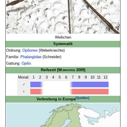
Weibchen
Systematik
Ordnung:
Opiliones
(Weberknechte)
Familie:
Phalangiidae
(Schneider)
Gattung:
Opilio
Reifezeit
(
Wijnhoven
2009)
Monat:
1
2
3
4
5
6
7
8
9
10
11
12
♂
♀
[Quellen]
Verbreitung in Europa