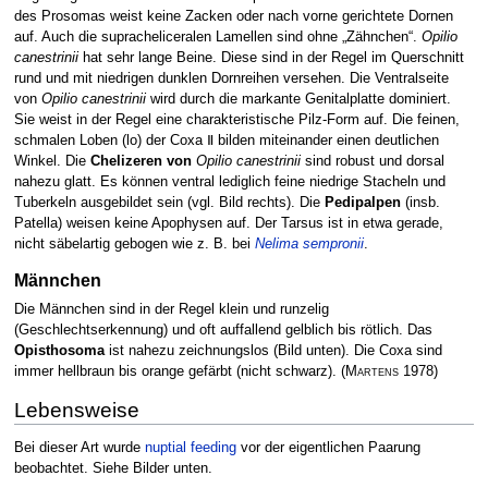
des Prosomas weist keine Zacken oder nach vorne gerichtete Dornen
auf. Auch die supracheliceralen Lamellen sind ohne „Zähnchen“.
Opilio
canestrinii
hat sehr lange Beine. Diese sind in der Regel im Querschnitt
rund und mit niedrigen dunklen Dornreihen versehen. Die Ventralseite
von
Opilio canestrinii
wird durch die markante Genitalplatte dominiert.
Sie weist in der Regel eine charakteristische Pilz-Form auf. Die feinen,
schmalen Loben (lo) der Coxa Ⅱ bilden miteinander einen deutlichen
Winkel. Die
Chelizeren von
Opilio canestrinii
sind robust und dorsal
nahezu glatt. Es können ventral lediglich feine niedrige Stacheln und
Tuberkeln ausgebildet sein (vgl. Bild rechts). Die
Pedipalpen
(insb.
Patella) weisen keine Apophysen auf. Der Tarsus ist in etwa gerade,
nicht säbelartig gebogen wie z. B. bei
Nelima sempronii
.
Männchen
Die Männchen sind in der Regel klein und runzelig
(Geschlechtserkennung) und oft auffallend gelblich bis rötlich. Das
Opisthosoma
ist nahezu zeichnungslos (Bild unten). Die Coxa sind
immer hellbraun bis orange gefärbt (nicht schwarz).
(
Martens
1978)
Lebensweise
Bei dieser Art wurde
nuptial feeding
vor der eigentlichen Paarung
beobachtet. Siehe Bilder unten.