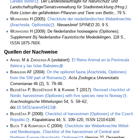
Landes Berlin
.
Der Landesbeauftragte für Naturschutz und
Landschaftspflege/Senatsverwaltung für Stadtentwicklung (Hrsg.):
Rote Listen der gefährdeten Pflanzen und Tiere von Berlin.
, 79 S.
Wijnhoven H
(2005):
Checkliste der niederländischen Weberknechte
(Arachnida: Opilionida)
.
Nieuwsbrief SPINED
20, 9 S.
Wijnhoven H
(2009): De Nederlandse hooiwagens (Opiliones).
Supplement Bij Nederlandse Faunistische Mededelingen
, 118 S.,
ISSN 1875-760X.
Quellen der Nachweise
Angel M & Zarazaga A
(undatiert):
El Reino Animal en la Península
Ibérica y las Islas Baleares
.
Babalean AF
(2004):
On the opilionid fauna (Arachnida, Opiliones)
from the SW part of Romania
.
Acta Zoologica Universitatis
Comenianae
46 (2), S. 79–86.
Bezděčka P, Bezděčková K & Kvamme T
(2017):
Revised checklist of
Nordic harvestmen (Opiliones) with five species new to Norway
.
Arachnologische Mitteilungen
54, S. 59–62,
doi:
10.5431/aramit5413
.
Bezděčka P
(2008):
Checklist of harvestmen (Opiliones) of the Czech
Republic
.
Klapalekiana
44, S. 109–120, ISSN 1210-6100.
Blick T & Komposch C
(2004):
Checkliste der Weberknechte Mittel-
und Nordeuropas, Checklist of the harvestmen of Central and
Northern Europe (Arachnida: Opiliones)
Version 27. Dezember