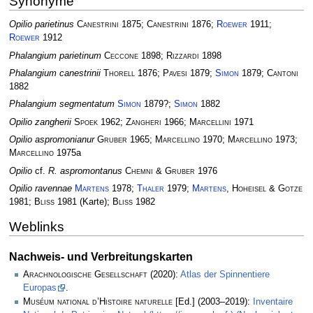
Synonyme
Opilio parietinus
Canestrini
1875;
Canestrini
1876;
Roewer
1911;
Roewer
1912
Phalangium parietinum
Ceccone
1898;
Rizzardi
1898
Phalangium canestrinii
Thorell
1876;
Pavesi
1879;
Simon
1879;
Cantoni
1882
Phalangium segmentatum
Simon
1879?;
Simon
1882
Opilio zangherii
Spoek
1962;
Zangheri
1966;
Marcellini
1971
Opilio aspromonianur
Gruber
1965;
Marcellino
1970;
Marcellino
1973;
Marcellino
1975a
Opilio
cf.
R. aspromontanus
Chemni
&
Gruber
1976
Opilio ravennae
Martens
1978;
Thaler
1979;
Martens
,
Hoheisel
&
Gotze
1981;
Bliss
1981 (Karte);
Bliss
1982
Weblinks
Nachweis- und Verbreitungskarten
Arachnologische Gesellschaft
(2020):
Atlas der Spinnentiere
Europas
.
Muséum national d’Histoire naturelle
[Ed.] (2003–2019):
Inventaire