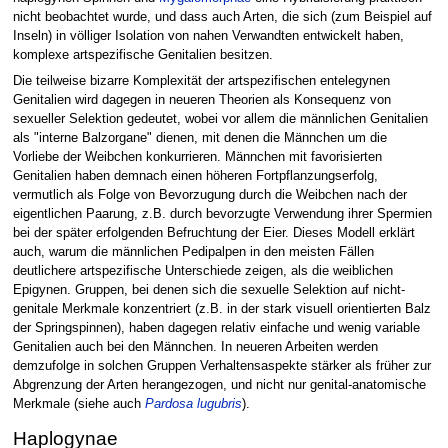
nicht beobachtet wurde, und dass auch Arten, die sich (zum Beispiel auf
Inseln) in völliger Isolation von nahen Verwandten entwickelt haben,
komplexe artspezifische Genitalien besitzen.
Die teilweise bizarre Komplexität der artspezifischen entelegynen
Genitalien wird dagegen in neueren Theorien als Konsequenz von
sexueller Selektion gedeutet, wobei vor allem die männlichen Genitalien
als "interne Balzorgane" dienen, mit denen die Männchen um die
Vorliebe der Weibchen konkurrieren. Männchen mit favorisierten
Genitalien haben demnach einen höheren Fortpflanzungserfolg,
vermutlich als Folge von Bevorzugung durch die Weibchen nach der
eigentlichen Paarung, z.B. durch bevorzugte Verwendung ihrer Spermien
bei der später erfolgenden Befruchtung der Eier. Dieses Modell erklärt
auch, warum die männlichen Pedipalpen in den meisten Fällen
deutlichere artspezifische Unterschiede zeigen, als die weiblichen
Epigynen. Gruppen, bei denen sich die sexuelle Selektion auf nicht-
genitale Merkmale konzentriert (z.B. in der stark visuell orientierten Balz
der Springspinnen), haben dagegen relativ einfache und wenig variable
Genitalien auch bei den Männchen. In neueren Arbeiten werden
demzufolge in solchen Gruppen Verhaltensaspekte stärker als früher zur
Abgrenzung der Arten herangezogen, und nicht nur genital-anatomische
Merkmale (siehe auch
Pardosa lugubris
).
Haplogynae