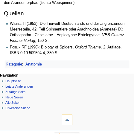
den Araneomorphae (Echte Webspinnen).
Quellen
Wiehle H
(1953): Die Tierwelt Deutschlands und der angrenzenden
Meeresteile, 42. Teil Spinnentiere oder Arachnoidea (Araneae) IX:
Orthognatha - Cribellatae - Haplogynae Entelegynae.
VEB Gustav
Fischer Verlag
, 150 S.
Foelix RF
(1996): Biology of Spiders.
Oxford Thieme
. 2. Auflage.
ISBN 0-19-509594-4, 330 S.
Kategorie
:
Anatomie
Navigation
Hauptseite
Letzte Änderungen
Zufällige Seite
Neue Seiten
Alle Seiten
Erweiterte Suche