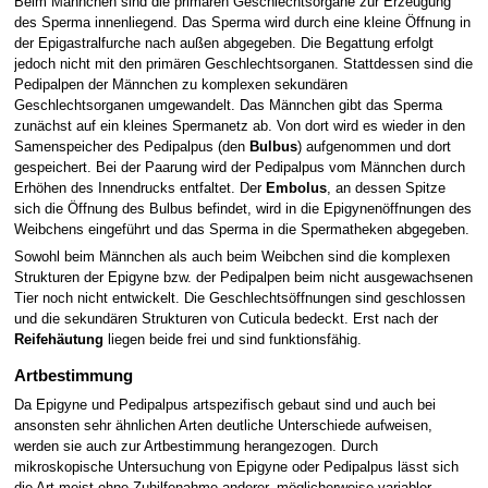
Beim Männchen sind die primären Geschlechtsorgane zur Erzeugung
des Sperma innenliegend. Das Sperma wird durch eine kleine Öffnung in
der Epigastralfurche nach außen abgegeben. Die Begattung erfolgt
jedoch nicht mit den primären Geschlechtsorganen. Stattdessen sind die
Pedipalpen der Männchen zu komplexen sekundären
Geschlechtsorganen umgewandelt. Das Männchen gibt das Sperma
zunächst auf ein kleines Spermanetz ab. Von dort wird es wieder in den
Samenspeicher des Pedipalpus (den
Bulbus
) aufgenommen und dort
gespeichert. Bei der Paarung wird der Pedipalpus vom Männchen durch
Erhöhen des Innendrucks entfaltet. Der
Embolus
, an dessen Spitze
sich die Öffnung des Bulbus befindet, wird in die Epigynenöffnungen des
Weibchens eingeführt und das Sperma in die Spermatheken abgegeben.
Sowohl beim Männchen als auch beim Weibchen sind die komplexen
Strukturen der Epigyne bzw. der Pedipalpen beim nicht ausgewachsenen
Tier noch nicht entwickelt. Die Geschlechtsöffnungen sind geschlossen
und die sekundären Strukturen von Cuticula bedeckt. Erst nach der
Reifehäutung
liegen beide frei und sind funktionsfähig.
Artbestimmung
Da Epigyne und Pedipalpus artspezifisch gebaut sind und auch bei
ansonsten sehr ähnlichen Arten deutliche Unterschiede aufweisen,
werden sie auch zur Artbestimmung herangezogen. Durch
mikroskopische Untersuchung von Epigyne oder Pedipalpus lässt sich
die Art meist ohne Zuhilfenahme anderer, möglicherweise variabler,