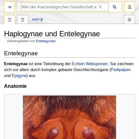
mehr
Haplogynae und Entelegynae
(Weitergeleitet von
Entelegynae
)
Zur
Zur
Entelegynae
Navigation
Suche
springen
springen
Entelegynae
ist eine Teilordnung der
Echten Webspinnen
. Sie zeichnen
sich vor allem durch komplex gebaute Geschlechtsorgane (
Pedipalpen
und
Epigyne
) aus.
Anatomie