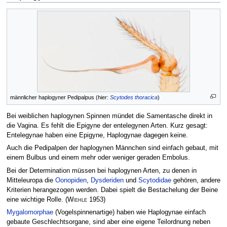
männlicher haplogyner Pedipalpus (hier:
Scytodes thoracica
)
Bei weiblichen haplogynen Spinnen mündet die Samentasche direkt in
die Vagina. Es fehlt die Epigyne der entelegynen Arten. Kurz gesagt:
Entelegynae haben eine Epigyne, Haplogynae dagegen keine.
Auch die Pedipalpen der haplogynen Männchen sind einfach gebaut, mit
einem Bulbus und einem mehr oder weniger geraden Embolus.
Bei der Determination müssen bei haplogynen Arten, zu denen in
Mitteleuropa die
Oonopiden
,
Dysderiden
und
Scytodidae
gehören, andere
Kriterien herangezogen werden. Dabei spielt die Bestachelung der Beine
eine wichtige Rolle.
(
Wiehle
1953)
Mygalomorphae
(Vogelspinnenartige) haben wie Haplogynae einfach
gebaute Geschlechtsorgane, sind aber eine eigene Teilordnung neben