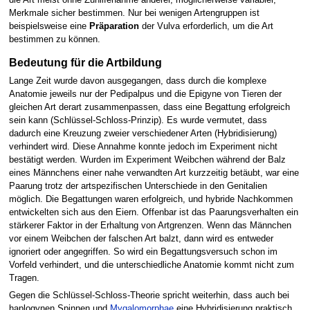
Merkmale sicher bestimmen. Nur bei wenigen Artengruppen ist
beispielsweise eine
Präparation
der Vulva erforderlich, um die Art
bestimmen zu können.
Bedeutung für die Artbildung
Lange Zeit wurde davon ausgegangen, dass durch die komplexe
Anatomie jeweils nur der Pedipalpus und die Epigyne von Tieren der
gleichen Art derart zusammenpassen, dass eine Begattung erfolgreich
sein kann (Schlüssel-Schloss-Prinzip). Es wurde vermutet, dass
dadurch eine Kreuzung zweier verschiedener Arten (Hybridisierung)
verhindert wird. Diese Annahme konnte jedoch im Experiment nicht
bestätigt werden. Wurden im Experiment Weibchen während der Balz
eines Männchens einer nahe verwandten Art kurzzeitig betäubt, war eine
Paarung trotz der artspezifischen Unterschiede in den Genitalien
möglich. Die Begattungen waren erfolgreich, und hybride Nachkommen
entwickelten sich aus den Eiern. Offenbar ist das Paarungsverhalten ein
stärkerer Faktor in der Erhaltung von Artgrenzen. Wenn das Männchen
vor einem Weibchen der falschen Art balzt, dann wird es entweder
ignoriert oder angegriffen. So wird ein Begattungsversuch schon im
Vorfeld verhindert, und die unterschiedliche Anatomie kommt nicht zum
Tragen.
Gegen die Schlüssel-Schloss-Theorie spricht weiterhin, dass auch bei
haplogynen Spinnen und
Mygalomorphae
eine Hybridisierung praktisch