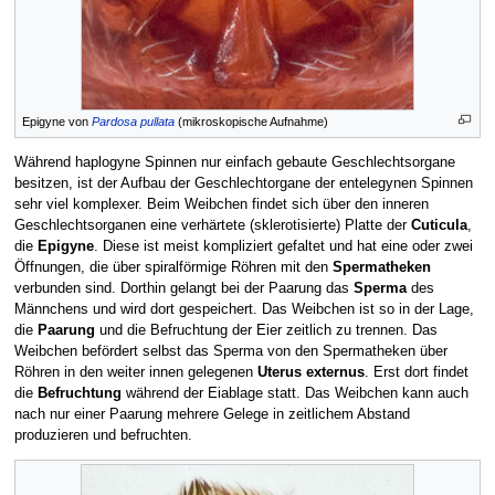
Epigyne von
Pardosa pullata
(mikroskopische Aufnahme)
Während haplogyne Spinnen nur einfach gebaute Geschlechtsorgane
besitzen, ist der Aufbau der Geschlechtorgane der entelegynen Spinnen
sehr viel komplexer. Beim Weibchen findet sich über den inneren
Geschlechtsorganen eine verhärtete (sklerotisierte) Platte der
Cuticula
,
die
Epigyne
. Diese ist meist kompliziert gefaltet und hat eine oder zwei
Öffnungen, die über spiralförmige Röhren mit den
Spermatheken
verbunden sind. Dorthin gelangt bei der Paarung das
Sperma
des
Männchens und wird dort gespeichert. Das Weibchen ist so in der Lage,
die
Paarung
und die Befruchtung der Eier zeitlich zu trennen. Das
Weibchen befördert selbst das Sperma von den Spermatheken über
Röhren in den weiter innen gelegenen
Uterus externus
. Erst dort findet
die
Befruchtung
während der Eiablage statt. Das Weibchen kann auch
nach nur einer Paarung mehrere Gelege in zeitlichem Abstand
produzieren und befruchten.