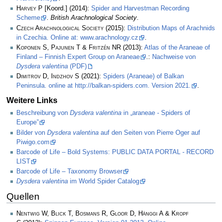
Harvey P
[Koord.] (2014):
Spider and Harvestman Recording
Scheme
.
British Arachnological Society
.
Czech Arachnological Society
(2015):
Distribution Maps of Arachnids
in Czechia. Online at: www.arachnology.cz
.
Koponen S, Pajunen T & Fritzén NR
(2013):
Atlas of the Araneae of
Finland – Finnish Expert Group on Araneae
.:
Nachweise von
Dysdera valentina
(PDF)
Dimitrov D, Indzhov S
(2021):
Spiders (Araneae) of Balkan
Peninsula. online at http://balkan-spiders.com. Version 2021.
.
Weitere Links
Beschreibung von
Dysdera valentina
in „araneae - Spiders of
Europe”
Bilder von
Dysdera valentina
auf den Seiten von Pierre Oger auf
Piwigo.com
Barcode of Life – Bold Systems: PUBLIC DATA PORTAL - RECORD
LIST
Barcode of Life – Taxonomy Browser
Dysdera valentina
im World Spider Catalog
Quellen
Nentwig W, Blick T, Bosmans R, Gloor D, Hänggi A & Kropf