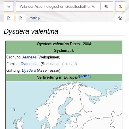
mehr
Dysdera valentina
Zur
Zur
Dysdera valentina
Ribera
, 2004
Navigation
Suche
Systematik
springen
springen
Ordnung:
Araneae
(Webspinnen)
Familie:
Dysderidae
(Sechsaugenspinnen)
Gattung:
Dysdera
(Asselfresser)
[Quellen]
Verbreitung in Europa