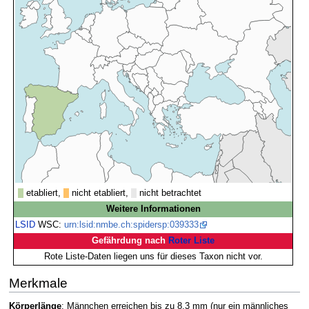
etabliert,
nicht etabliert,
nicht betrachtet
Weitere Informationen
LSID
WSC:
urn:lsid:nmbe.ch:spidersp:039333
Gefährdung nach
Roter Liste
Rote Liste-Daten liegen uns für dieses Taxon nicht vor.
Merkmale
Körperlänge
: Männchen erreichen bis zu 8,3 mm (nur ein männliches