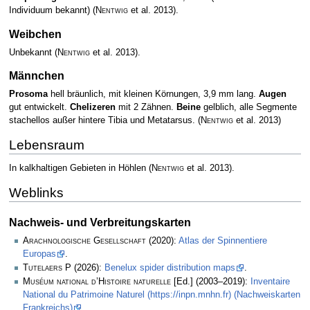
Individuum bekannt)
(
Nentwig
et al. 2013)
.
Weibchen
Unbekannt
(
Nentwig
et al. 2013)
.
Männchen
Prosoma
hell bräunlich, mit kleinen Körnungen, 3,9 mm lang.
Augen
gut entwickelt.
Chelizeren
mit 2 Zähnen.
Beine
gelblich, alle Segmente
stachellos außer hintere Tibia und Metatarsus.
(
Nentwig
et al. 2013)
Lebensraum
In kalkhaltigen Gebieten in Höhlen
(
Nentwig
et al. 2013)
.
Weblinks
Nachweis- und Verbreitungskarten
Arachnologische Gesellschaft
(2020):
Atlas der Spinnentiere
Europas
.
Tutelaers P
(2026):
Benelux spider distribution maps
.
Muséum national d’Histoire naturelle
[Ed.] (2003–2019):
Inventaire
National du Patrimoine Naturel (https://inpn.mnhn.fr) (Nachweiskarten
Frankreichs)
.