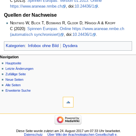
C
(2013):
Spinnen Europas. Version 01.2013. Online
https://www.araneae.nmbe.ch
, doi:
10.24436/1
.
Quellen der Nachweise
Nentwig W, Blick T, Bosmans R, Gloor D, Hänggi A & Kropf
C
(2020):
Spinnen Europas. Online https://www.araneae.nmbe.ch
(automatisch synchronisiert)
, doi:
10.24436/1
.
Kategorien
:
Infobox ohne Bild
Dysdera
Navigation
Hauptseite
Letzte Änderungen
Zufällige Seite
Neue Seiten
Alle Seiten
Erweiterte Suche
Diese Seite wurde zuletzt am 24. August 2017 um 07:33 Uhr bearbeitet.
Datenschutz
Über Wiki der Arachnologischen Gesellschaft e.