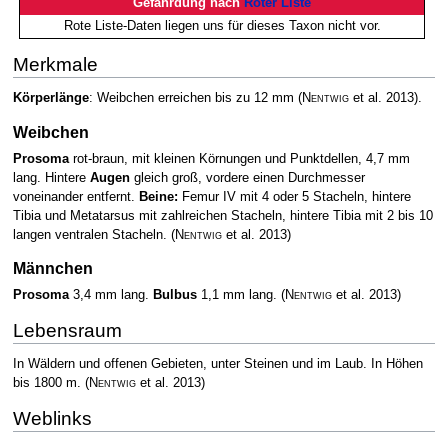
Gefährdung nach
Roter Liste
Rote Liste-Daten liegen uns für dieses Taxon nicht vor.
Merkmale
Körperlänge
: Weibchen erreichen bis zu 12 mm
(
Nentwig
et al. 2013)
.
Weibchen
Prosoma
rot-braun, mit kleinen Körnungen und Punktdellen, 4,7 mm
lang. Hintere
Augen
gleich groß, vordere einen Durchmesser
voneinander entfernt.
Beine:
Femur IV mit 4 oder 5 Stacheln, hintere
Tibia und Metatarsus mit zahlreichen Stacheln, hintere Tibia mit 2 bis 10
langen ventralen Stacheln.
(
Nentwig
et al. 2013)
Männchen
Prosoma
3,4 mm lang.
Bulbus
1,1 mm lang.
(
Nentwig
et al. 2013)
Lebensraum
In Wäldern und offenen Gebieten, unter Steinen und im Laub. In Höhen
bis 1800 m.
(
Nentwig
et al. 2013)
Weblinks