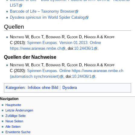
LIST
Barcode of Life – Taxonomy Browser
Dysdera spinicrus
im World Spider Catalog
Quellen
Nentwig W, Blick T, Bosmans R, Gloor D, Hänggi A & Kropf
C
(2013):
Spinnen Europas. Version 01.2013. Online
https://www.araneae.nmbe.ch
, doi:
10.24436/1
.
Quellen der Nachweise
Nentwig W, Blick T, Bosmans R, Gloor D, Hänggi A & Kropf
C
(2020):
Spinnen Europas. Online https://www.araneae.nmbe.ch
(automatisch synchronisiert)
, doi:
10.24436/1
.
Kategorien
:
Infobox ohne Bild
Dysdera
Navigation
Hauptseite
Letzte Änderungen
Zufällige Seite
Neue Seiten
Alle Seiten
Erweiterte Suche