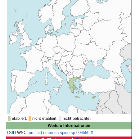
etabliert,
nicht etabliert,
nicht betrachtet
Weitere Informationen
LSID
WSC:
urn:lsid:nmbe.ch:spidersp:004550