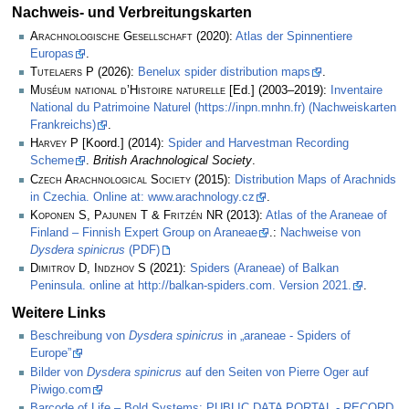
Nachweis- und Verbreitungskarten
Arachnologische Gesellschaft
(2020):
Atlas der Spinnentiere
Europas
.
Tutelaers P
(2026):
Benelux spider distribution maps
.
Muséum national d’Histoire naturelle
[Ed.] (2003–2019):
Inventaire
National du Patrimoine Naturel (https://inpn.mnhn.fr) (Nachweiskarten
Frankreichs)
.
Harvey P
[Koord.] (2014):
Spider and Harvestman Recording
Scheme
.
British Arachnological Society
.
Czech Arachnological Society
(2015):
Distribution Maps of Arachnids
in Czechia. Online at: www.arachnology.cz
.
Koponen S, Pajunen T & Fritzén NR
(2013):
Atlas of the Araneae of
Finland – Finnish Expert Group on Araneae
.:
Nachweise von
Dysdera spinicrus
(PDF)
Dimitrov D, Indzhov S
(2021):
Spiders (Araneae) of Balkan
Peninsula. online at http://balkan-spiders.com. Version 2021.
.
Weitere Links
Beschreibung von
Dysdera spinicrus
in „araneae - Spiders of
Europe”
Bilder von
Dysdera spinicrus
auf den Seiten von Pierre Oger auf
Piwigo.com
Barcode of Life – Bold Systems: PUBLIC DATA PORTAL - RECORD