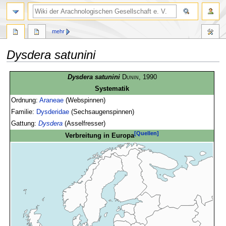
mehr
Dysdera satunini
Zur
Zur
Dysdera satunini
Dunin
, 1990
Navigation
Suche
Systematik
springen
springen
Ordnung:
Araneae
(Webspinnen)
Familie:
Dysderidae
(Sechsaugenspinnen)
Gattung:
Dysdera
(Asselfresser)
[Quellen]
Verbreitung in Europa