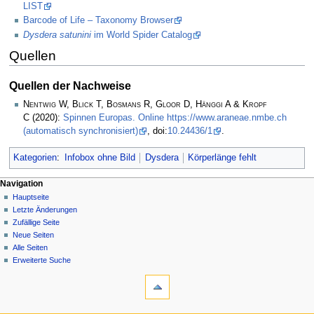
LIST
Barcode of Life – Taxonomy Browser
Dysdera satunini
im World Spider Catalog
Quellen
Quellen der Nachweise
Nentwig W, Blick T, Bosmans R, Gloor D, Hänggi A & Kropf
C
(2020):
Spinnen Europas. Online https://www.araneae.nmbe.ch
(automatisch synchronisiert)
, doi:
10.24436/1
.
Kategorien
:
Infobox ohne Bild
Dysdera
Körperlänge fehlt
Navigation
Hauptseite
Letzte Änderungen
Zufällige Seite
Neue Seiten
Alle Seiten
Erweiterte Suche