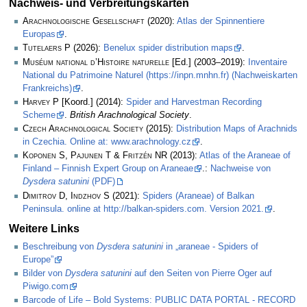
Nachweis- und Verbreitungskarten
Arachnologische Gesellschaft
(2020):
Atlas der Spinnentiere
Europas
.
Tutelaers P
(2026):
Benelux spider distribution maps
.
Muséum national d’Histoire naturelle
[Ed.] (2003–2019):
Inventaire
National du Patrimoine Naturel (https://inpn.mnhn.fr) (Nachweiskarten
Frankreichs)
.
Harvey P
[Koord.] (2014):
Spider and Harvestman Recording
Scheme
.
British Arachnological Society
.
Czech Arachnological Society
(2015):
Distribution Maps of Arachnids
in Czechia. Online at: www.arachnology.cz
.
Koponen S, Pajunen T & Fritzén NR
(2013):
Atlas of the Araneae of
Finland – Finnish Expert Group on Araneae
.:
Nachweise von
Dysdera satunini
(PDF)
Dimitrov D, Indzhov S
(2021):
Spiders (Araneae) of Balkan
Peninsula. online at http://balkan-spiders.com. Version 2021.
.
Weitere Links
Beschreibung von
Dysdera satunini
in „araneae - Spiders of
Europe”
Bilder von
Dysdera satunini
auf den Seiten von Pierre Oger auf
Piwigo.com
Barcode of Life – Bold Systems: PUBLIC DATA PORTAL - RECORD