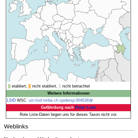
etabliert,
nicht etabliert,
nicht betrachtet
Weitere Informationen
LSID
WSC:
urn:lsid:nmbe.ch:spidersp:004538
Gefährdung nach
Roter Liste
Rote Liste-Daten liegen uns für dieses Taxon nicht vor.
Weblinks