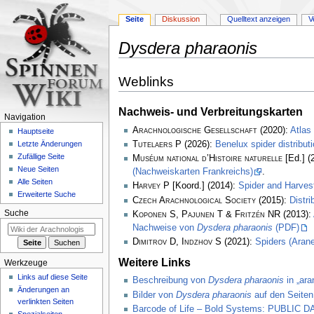
Seite
Diskussion
Quelltext anzeigen
V
Dysdera pharaonis
Zur
Zur
Weblinks
Navigation
Suche
springen
springen
Nachweis- und Verbreitungskarten
Navigation
Arachnologische Gesellschaft
(2020):
Atlas
Hauptseite
Tutelaers P
(2026):
Benelux spider distribu
Letzte Änderungen
Zufällige Seite
Muséum national d’Histoire naturelle
[Ed.] (
Neue Seiten
(Nachweiskarten Frankreichs)
.
Alle Seiten
Harvey P
[Koord.] (2014):
Spider and Harve
Erweiterte Suche
Czech Arachnological Society
(2015):
Distr
Suche
Koponen S, Pajunen T & Fritzén NR
(2013):
Nachweise von
Dysdera pharaonis
(PDF)
Dimitrov D, Indzhov S
(2021):
Spiders (Arane
Weitere Links
Werkzeuge
Links auf diese Seite
Beschreibung von
Dysdera pharaonis
in „ara
Änderungen an
Bilder von
Dysdera pharaonis
auf den Seiten
verlinkten Seiten
Barcode of Life – Bold Systems: PUBLIC