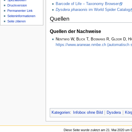
Spezialseiten
Barcode of Life – Taxonomy Browser
Druckversion
Dysdera pharaonis
im World Spider Catalog
Permanenter Link
Seiten­­informationen
Quellen
Seite zitieren
Quellen der Nachweise
Nentwig W, Blick T, Bosmans R, Gloor D, H
https://www.araneae.nmbe.ch (automatisch s
Kategorien
:
Infobox ohne Bild
Dysdera
Körp
Diese Seite wurde zuletzt am 21. Mai 2020 um 0