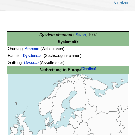
Anmelden
Dysdera pharaonis
Simon
, 1907
Systematik
Ordnung:
Araneae
(Webspinnen)
Familie:
Dysderidae
(Sechsaugenspinnen)
Gattung:
Dysdera
(Asselfresser)
[Quellen]
Verbreitung in Europa
.