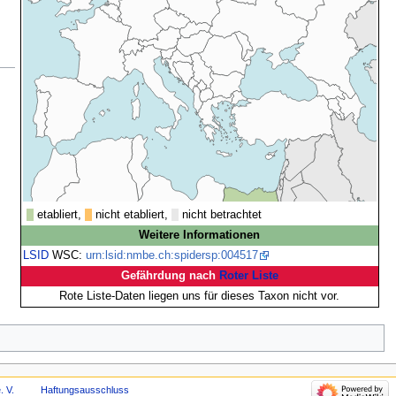
etabliert,
nicht etabliert,
nicht betrachtet
Weitere Informationen
LSID
WSC:
urn:lsid:nmbe.ch:spidersp:004517
Gefährdung nach
Roter Liste
Rote Liste-Daten liegen uns für dieses Taxon nicht vor.
. V.
Haftungsausschluss