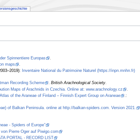
ersionsgeschichte
 der Spinnentiere Europas
.
tion maps
.
2003–2019):
Inventaire National du Patrimoine Naturel (https://inpn.mnhn.fr)
stman Recording Scheme
.
British Arachnological Society
.
ibution Maps of Arachnids in Czechia. Online at: www.arachnology.cz
.
Atlas of the Araneae of Finland – Finnish Expert Group on Araneae
.:
ae) of Balkan Peninsula. online at http://balkan-spiders.com. Version 2021.
neae - Spiders of Europe”
 von Pierre Oger auf Piwigo.com
 DATA PORTAL - RECORD LIST