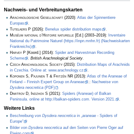
Nachweis- und Verbreitungskarten
Arachnologische Gesellschaft
(2020):
Atlas der Spinnentiere
Europas
.
Tutelaers P
(2026):
Benelux spider distribution maps
.
Muséum national d’Histoire naturelle
[Ed.] (2003–2019):
Inventaire
National du Patrimoine Naturel (https://inpn.mnhn.fr) (Nachweiskarten
Frankreichs)
.
Harvey P
[Koord.] (2014):
Spider and Harvestman Recording
Scheme
.
British Arachnological Society
.
Czech Arachnological Society
(2015):
Distribution Maps of Arachnids
in Czechia. Online at: www.arachnology.cz
.
Koponen S, Pajunen T & Fritzén NR
(2013):
Atlas of the Araneae of
Finland – Finnish Expert Group on Araneae
.:
Nachweise von
Dysdera neocretica
(PDF)
Dimitrov D, Indzhov S
(2021):
Spiders (Araneae) of Balkan
Peninsula. online at http://balkan-spiders.com. Version 2021.
.
Weitere Links
Beschreibung von
Dysdera neocretica
in „araneae - Spiders of
Europe”
Bilder von
Dysdera neocretica
auf den Seiten von Pierre Oger auf
Piwigo.com