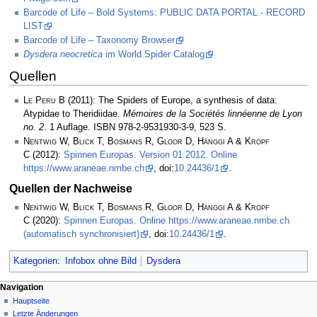
Barcode of Life – Bold Systems: PUBLIC DATA PORTAL - RECORD
LIST
Barcode of Life – Taxonomy Browser
Dysdera neocretica
im World Spider Catalog
Quellen
Le Peru B
(2011): The Spiders of Europe, a synthesis of data:
Atypidae to Theridiidae.
Mémoires de la Sociétés linnéenne de Lyon
no. 2
. 1 Auflage. ISBN 978-2-9531930-3-9, 523 S.
Nentwig W, Blick T, Bosmans R, Gloor D, Hänggi A & Kropf
C
(2012):
Spinnen Europas. Version 01.2012. Online
https://www.araneae.nmbe.ch
, doi:
10.24436/1
.
Quellen der Nachweise
Nentwig W, Blick T, Bosmans R, Gloor D, Hänggi A & Kropf
C
(2020):
Spinnen Europas. Online https://www.araneae.nmbe.ch
(automatisch synchronisiert)
, doi:
10.24436/1
.
Kategorien
:
Infobox ohne Bild
Dysdera
Navigation
Hauptseite
Letzte Änderungen