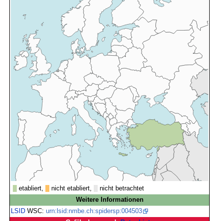
etabliert,
nicht etabliert,
nicht betrachtet
Weitere Informationen
LSID
WSC:
urn:lsid:nmbe.ch:spidersp:004503