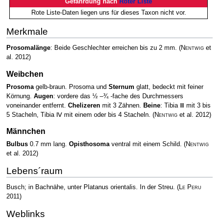
Gefährdung nach
Roter Liste
Rote Liste-Daten liegen uns für dieses Taxon nicht vor.
Merkmale
Prosomalänge
: Beide Geschlechter erreichen bis zu 2 mm.
(
Nentwig
et
al. 2012)
Weibchen
Prosoma
gelb-braun. Prosoma und
Sternum
glatt, bedeckt mit feiner
Körnung.
Augen
: vordere das ½ –¾ -fache des Durchmessers
voneinander entfernt.
Chelizeren
mit 3 Zähnen.
Beine
: Tibia Ⅲ mit 3 bis
5 Stacheln, Tibia Ⅳ mit einem oder bis 4 Stacheln.
(
Nentwig
et al. 2012)
Männchen
Bulbus
0.7 mm lang.
Opisthosoma
ventral mit einem Schild.
(
Nentwig
et al. 2012)
Lebens´raum
Busch; in Bachnähe, unter Platanus orientalis. In der Streu.
(
Le Peru
2011)
Weblinks