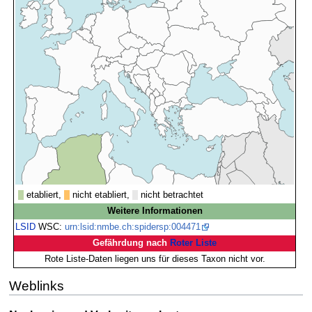
etabliert,
nicht etabliert,
nicht betrachtet
Weitere Informationen
LSID
WSC:
urn:lsid:nmbe.ch:spidersp:004471
Gefährdung nach
Roter Liste
Rote Liste-Daten liegen uns für dieses Taxon nicht vor.
Weblinks