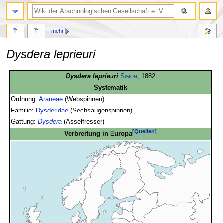
mehr
Dysdera leprieuri
Zur
Zur
Dysdera leprieuri
Simon
, 1882
Navigation
Suche
Systematik
springen
springen
Ordnung:
Araneae
(Webspinnen)
Familie:
Dysderidae
(Sechsaugenspinnen)
Gattung:
Dysdera
(Asselfresser)
[Quellen]
Verbreitung in Europa