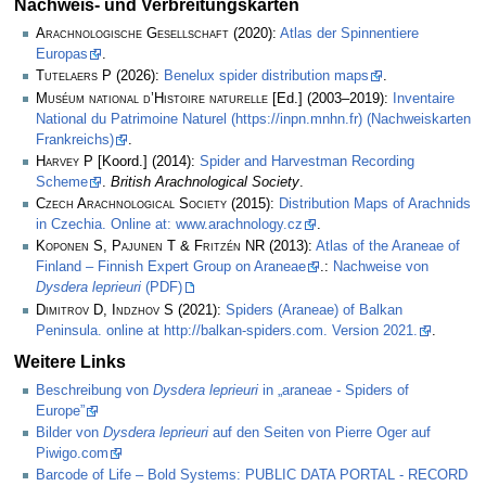
Nachweis- und Verbreitungskarten
Arachnologische Gesellschaft
(2020):
Atlas der Spinnentiere
Europas
.
Tutelaers P
(2026):
Benelux spider distribution maps
.
Muséum national d’Histoire naturelle
[Ed.] (2003–2019):
Inventaire
National du Patrimoine Naturel (https://inpn.mnhn.fr) (Nachweiskarten
Frankreichs)
.
Harvey P
[Koord.] (2014):
Spider and Harvestman Recording
Scheme
.
British Arachnological Society
.
Czech Arachnological Society
(2015):
Distribution Maps of Arachnids
in Czechia. Online at: www.arachnology.cz
.
Koponen S, Pajunen T & Fritzén NR
(2013):
Atlas of the Araneae of
Finland – Finnish Expert Group on Araneae
.:
Nachweise von
Dysdera leprieuri
(PDF)
Dimitrov D, Indzhov S
(2021):
Spiders (Araneae) of Balkan
Peninsula. online at http://balkan-spiders.com. Version 2021.
.
Weitere Links
Beschreibung von
Dysdera leprieuri
in „araneae - Spiders of
Europe”
Bilder von
Dysdera leprieuri
auf den Seiten von Pierre Oger auf
Piwigo.com
Barcode of Life – Bold Systems: PUBLIC DATA PORTAL - RECORD