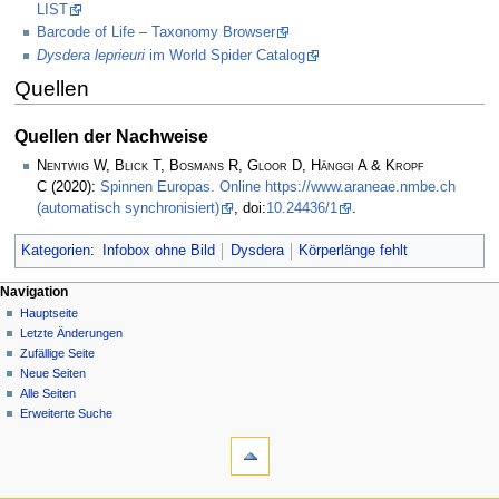
LIST
Barcode of Life – Taxonomy Browser
Dysdera leprieuri
im World Spider Catalog
Quellen
Quellen der Nachweise
Nentwig W, Blick T, Bosmans R, Gloor D, Hänggi A & Kropf
C
(2020):
Spinnen Europas. Online https://www.araneae.nmbe.ch
(automatisch synchronisiert)
, doi:
10.24436/1
.
Kategorien
:
Infobox ohne Bild
Dysdera
Körperlänge fehlt
Navigation
Hauptseite
Letzte Änderungen
Zufällige Seite
Neue Seiten
Alle Seiten
Erweiterte Suche