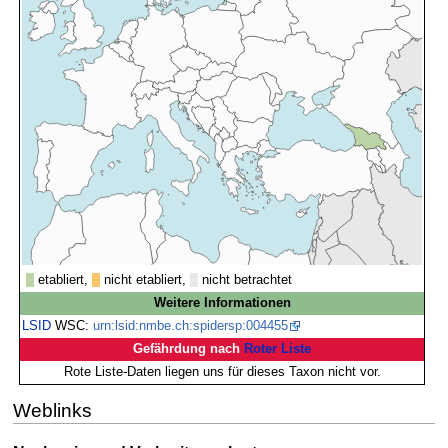
etabliert,
nicht etabliert,
nicht betrachtet
Weitere Informationen
LSID
WSC:
urn:lsid:nmbe.ch:spidersp:004455
Gefährdung nach
Roter Liste
Rote Liste-Daten liegen uns für dieses Taxon nicht vor.
Weblinks