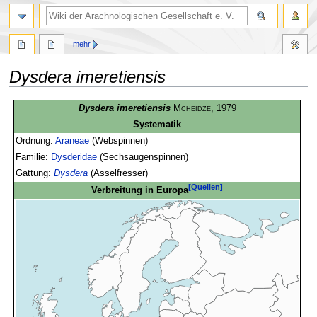
mehr
Dysdera imeretiensis
Zur
Zur
Dysdera imeretiensis
Mcheidze
, 1979
Navigation
Suche
Systematik
springen
springen
Ordnung:
Araneae
(Webspinnen)
Familie:
Dysderidae
(Sechsaugenspinnen)
Gattung:
Dysdera
(Asselfresser)
[Quellen]
Verbreitung in Europa