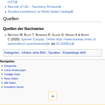
LIST
Barcode of Life – Taxonomy Browser
Dysdera imeretiensis
im World Spider Catalog
Quellen
Quellen der Nachweise
Nentwig W, Blick T, Bosmans R, Gloor D, Hänggi A & Kropf
C
(2020):
Spinnen Europas. Online https://www.araneae.nmbe.ch
(automatisch synchronisiert)
, doi:
10.24436/1
.
Kategorien
:
Infobox ohne Bild
Dysdera
Körperlänge fehlt
Navigation
Hauptseite
Letzte Änderungen
Zufällige Seite
Neue Seiten
Alle Seiten
Erweiterte Suche