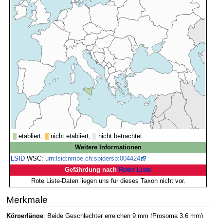
etabliert,
nicht etabliert,
nicht betrachtet
Weitere Informationen
LSID
WSC:
urn:lsid:nmbe.ch:spidersp:004424
Gefährdung nach
Roter Liste
Rote Liste-Daten liegen uns für dieses Taxon nicht vor.
Merkmale
Körperlänge
: Beide Geschlechter erreichen 9 mm (Prosoma 3,6 mm)