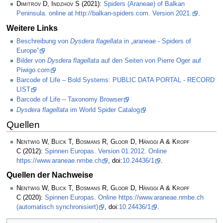
Dimitrov D, Indzhov S
(2021):
Spiders (Araneae) of Balkan
Peninsula. online at http://balkan-spiders.com. Version 2021.
.
Weitere Links
Beschreibung von
Dysdera flagellata
in „araneae - Spiders of
Europe”
Bilder von
Dysdera flagellata
auf den Seiten von Pierre Oger auf
Piwigo.com
Barcode of Life – Bold Systems: PUBLIC DATA PORTAL - RECORD
LIST
Barcode of Life – Taxonomy Browser
Dysdera flagellata
im World Spider Catalog
Quellen
Nentwig W, Blick T, Bosmans R, Gloor D, Hänggi A & Kropf
C
(2012):
Spinnen Europas. Version 01.2012. Online
https://www.araneae.nmbe.ch
, doi:
10.24436/1
.
Quellen der Nachweise
Nentwig W, Blick T, Bosmans R, Gloor D, Hänggi A & Kropf
C
(2020):
Spinnen Europas. Online https://www.araneae.nmbe.ch
(automatisch synchronisiert)
, doi:
10.24436/1
.