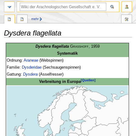
mehr
Dysdera flagellata
Zur
Zur
Dysdera flagellata
Grasshoff
, 1959
Navigation
Suche
Systematik
springen
springen
Ordnung:
Araneae
(Webspinnen)
Familie:
Dysderidae
(Sechsaugenspinnen)
Gattung:
Dysdera
(Asselfresser)
[Quellen]
Verbreitung in Europa