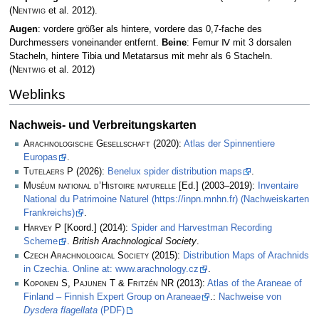
(
Nentwig
et al. 2012)
.
Augen
: vordere größer als hintere, vordere das 0,7-fache des
Durchmessers voneinander entfernt.
Beine
: Femur Ⅳ mit 3 dorsalen
Stacheln, hintere Tibia und Metatarsus mit mehr als 6 Stacheln.
(
Nentwig
et al. 2012)
Weblinks
Nachweis- und Verbreitungskarten
Arachnologische Gesellschaft
(2020):
Atlas der Spinnentiere
Europas
.
Tutelaers P
(2026):
Benelux spider distribution maps
.
Muséum national d’Histoire naturelle
[Ed.] (2003–2019):
Inventaire
National du Patrimoine Naturel (https://inpn.mnhn.fr) (Nachweiskarten
Frankreichs)
.
Harvey P
[Koord.] (2014):
Spider and Harvestman Recording
Scheme
.
British Arachnological Society
.
Czech Arachnological Society
(2015):
Distribution Maps of Arachnids
in Czechia. Online at: www.arachnology.cz
.
Koponen S, Pajunen T & Fritzén NR
(2013):
Atlas of the Araneae of
Finland – Finnish Expert Group on Araneae
.:
Nachweise von
Dysdera flagellata
(PDF)