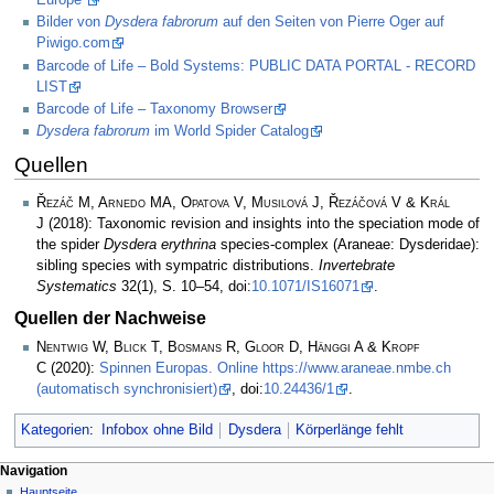
Europe”
Bilder von
Dysdera fabrorum
auf den Seiten von Pierre Oger auf
Piwigo.com
Barcode of Life – Bold Systems: PUBLIC DATA PORTAL - RECORD
LIST
Barcode of Life – Taxonomy Browser
Dysdera fabrorum
im World Spider Catalog
Quellen
Řezáč M, Arnedo MA, Opatova V, Musilová J, Řezáčová V & Král
J
(2018): Taxonomic revision and insights into the speciation mode of
the spider
Dysdera erythrina
species-complex (Araneae: Dysderidae):
sibling species with sympatric distributions.
Invertebrate
Systematics
32(1), S. 10–54, doi:
10.1071/IS16071
.
Quellen der Nachweise
Nentwig W, Blick T, Bosmans R, Gloor D, Hänggi A & Kropf
C
(2020):
Spinnen Europas. Online https://www.araneae.nmbe.ch
(automatisch synchronisiert)
, doi:
10.24436/1
.
Kategorien
:
Infobox ohne Bild
Dysdera
Körperlänge fehlt
Navigation
Hauptseite