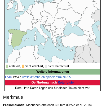
etabliert,
nicht etabliert,
nicht betrachtet
Weitere Informationen
LSID
WSC:
urn:lsid:nmbe.ch:spidersp:049913
Gefährdung nach
Roter Liste
Rote Liste-Daten liegen uns für dieses Taxon nicht vor.
Merkmale
Prosomalänge
: Männchen erreichen 3,5 mm
(
Řezáč
et al. 2018)
.