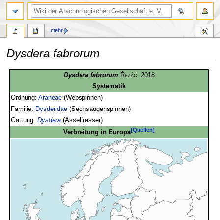
mehr
Dysdera fabrorum
Zur
Zur
Dysdera fabrorum
Řezáč
, 2018
Navigation
Suche
Systematik
springen
springen
Ordnung:
Araneae
(Webspinnen)
Familie:
Dysderidae
(Sechsaugenspinnen)
Gattung:
Dysdera
(Asselfresser)
[Quellen]
Verbreitung in Europa