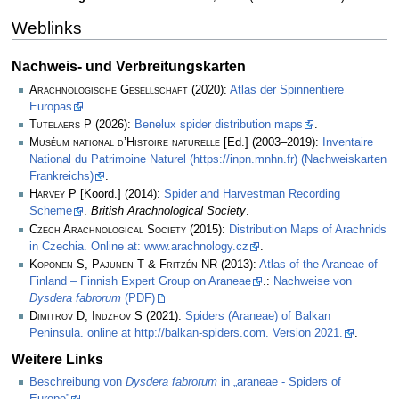
Weblinks
Nachweis- und Verbreitungskarten
Arachnologische Gesellschaft
(2020):
Atlas der Spinnentiere
Europas
.
Tutelaers P
(2026):
Benelux spider distribution maps
.
Muséum national d’Histoire naturelle
[Ed.] (2003–2019):
Inventaire
National du Patrimoine Naturel (https://inpn.mnhn.fr) (Nachweiskarten
Frankreichs)
.
Harvey P
[Koord.] (2014):
Spider and Harvestman Recording
Scheme
.
British Arachnological Society
.
Czech Arachnological Society
(2015):
Distribution Maps of Arachnids
in Czechia. Online at: www.arachnology.cz
.
Koponen S, Pajunen T & Fritzén NR
(2013):
Atlas of the Araneae of
Finland – Finnish Expert Group on Araneae
.:
Nachweise von
Dysdera fabrorum
(PDF)
Dimitrov D, Indzhov S
(2021):
Spiders (Araneae) of Balkan
Peninsula. online at http://balkan-spiders.com. Version 2021.
.
Weitere Links
Beschreibung von
Dysdera fabrorum
in „araneae - Spiders of