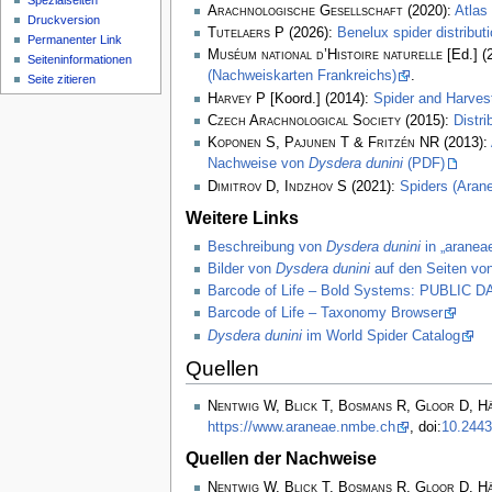
Spezialseiten
Arachnologische Gesellschaft
(2020):
Atlas
Druckversion
Tutelaers P
(2026):
Benelux spider distribu
Permanenter Link
Muséum national d’Histoire naturelle
[Ed.] (
Seiten­­informationen
(Nachweiskarten Frankreichs)
.
Seite zitieren
Harvey P
[Koord.] (2014):
Spider and Harve
Czech Arachnological Society
(2015):
Distr
Koponen S, Pajunen T & Fritzén NR
(2013):
Nachweise von
Dysdera dunini
(PDF)
Dimitrov D, Indzhov S
(2021):
Spiders (Arane
Weitere Links
Beschreibung von
Dysdera dunini
in „araneae
Bilder von
Dysdera dunini
auf den Seiten von
Barcode of Life – Bold Systems: PUBLIC
Barcode of Life – Taxonomy Browser
Dysdera dunini
im World Spider Catalog
Quellen
Nentwig W, Blick T, Bosmans R, Gloor D, H
https://www.araneae.nmbe.ch
, doi:
10.2443
Quellen der Nachweise
Nentwig W, Blick T, Bosmans R, Gloor D, H