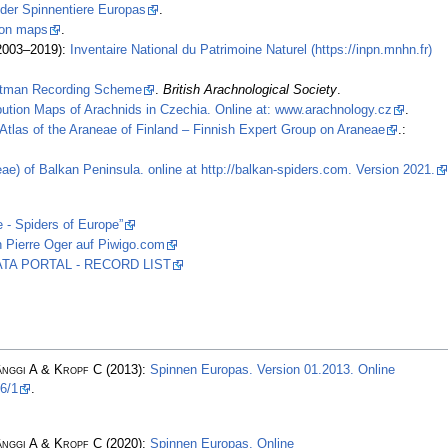
 der Spinnentiere Europas
.
tion maps
.
2003–2019):
Inventaire National du Patrimoine Naturel (https://inpn.mnhn.fr)
stman Recording Scheme
.
British Arachnological Society
.
ibution Maps of Arachnids in Czechia. Online at: www.arachnology.cz
.
Atlas of the Araneae of Finland – Finnish Expert Group on Araneae
.:
ae) of Balkan Peninsula. online at http://balkan-spiders.com. Version 2021.
 - Spiders of Europe”
 Pierre Oger auf Piwigo.com
 DATA PORTAL - RECORD LIST
änggi A & Kropf C
(2013):
Spinnen Europas. Version 01.2013. Online
6/1
.
änggi A & Kropf C
(2020):
Spinnen Europas. Online