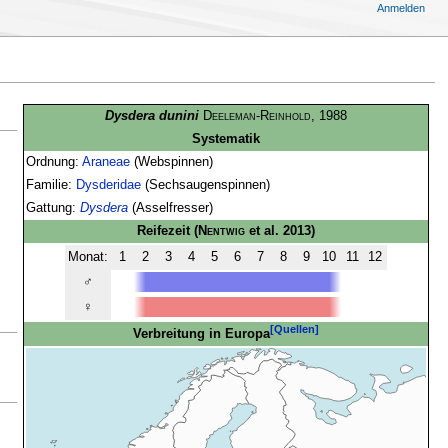
Anmelden
Dysdera dunini
Deeleman-Reinhold
, 1988
Systematik
Ordnung:
Araneae
(Webspinnen)
Familie:
Dysderidae
(Sechsaugenspinnen)
Gattung:
Dysdera
(Asselfresser)
Reifezeit
(
Nentwig
et al. 2013)
Monat:
1
2
3
4
5
6
7
8
9
10
11
12
♂
♀
[Quellen]
Verbreitung in Europa