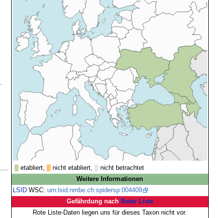
.
etabliert,
nicht etabliert,
nicht betrachtet
Weitere Informationen
LSID
WSC:
urn:lsid:nmbe.ch:spidersp:004409
Gefährdung nach
Roter Liste
Rote Liste-Daten liegen uns für dieses Taxon nicht vor.