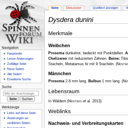
Seite
Diskussion
Quelltext anzeigen
V
Dysdera dunini
Zur
Zur
Merkmale
Navigation
Suche
springen
springen
Weibchen
Navigation
Prosoma
dunkelrot, bedeckt mit Punktdellen.
A
Hauptseite
Chelizeren
mit reduzierten Zähnen.
Beine:
Tibi
Letzte Änderungen
Stacheln, Metatarsus Ⅳ mit 9 Stacheln.
(
Nentw
Zufällige Seite
Neue Seiten
Männchen
Alle Seiten
Erweiterte Suche
Prosoma
2.8 mm lang.
Bulbus
1 mm lang.
(
Ne
Suche
Lebensraum
In Wäldern
(
Nentwig
et al. 2013)
.
Werkzeuge
Weblinks
Links auf diese Seite
Änderungen an
Nachweis- und Verbreitungskarten
verlinkten Seiten