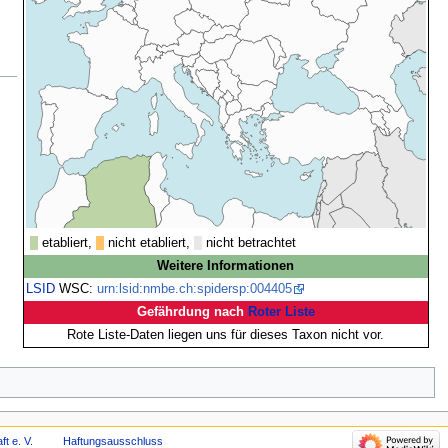
etabliert,
nicht etabliert,
nicht betrachtet
Weitere Informationen
LSID
WSC:
urn:lsid:nmbe.ch:spidersp:004405
Gefährdung nach
Roter Liste
Rote Liste-Daten liegen uns für dieses Taxon nicht vor.
t e. V.
Haftungsausschluss