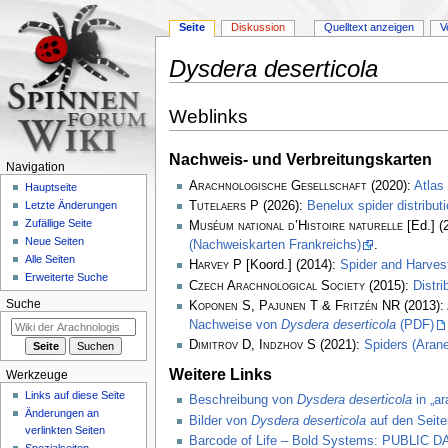
Seite
Diskussion
Quelltext anzeigen
V
Dysdera deserticola
Zur
Zur
Weblinks
Navigation
Suche
springen
springen
Nachweis- und Verbreitungskarten
Navigation
Arachnologische Gesellschaft
(2020):
Atlas
Hauptseite
Tutelaers P
(2026):
Benelux spider distribu
Letzte Änderungen
Zufällige Seite
Muséum national d’Histoire naturelle
[Ed.] (
Neue Seiten
(Nachweiskarten Frankreichs)
.
Alle Seiten
Harvey P
[Koord.] (2014):
Spider and Harve
Erweiterte Suche
Czech Arachnological Society
(2015):
Distr
Suche
Koponen S, Pajunen T & Fritzén NR
(2013):
Nachweise von
Dysdera deserticola
(PDF)
Dimitrov D, Indzhov S
(2021):
Spiders (Arane
Weitere Links
Werkzeuge
Links auf diese Seite
Beschreibung von
Dysdera deserticola
in „ar
Änderungen an
Bilder von
Dysdera deserticola
auf den Seite
verlinkten Seiten
Barcode of Life – Bold Systems: PUBLIC