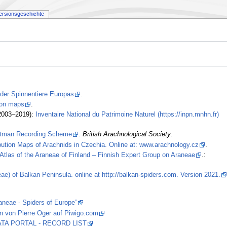
ersionsgeschichte
 der Spinnentiere Europas
.
tion maps
.
2003–2019):
Inventaire National du Patrimoine Naturel (https://inpn.mnhn.fr)
stman Recording Scheme
.
British Arachnological Society
.
ibution Maps of Arachnids in Czechia. Online at: www.arachnology.cz
.
Atlas of the Araneae of Finland – Finnish Expert Group on Araneae
.:
ae) of Balkan Peninsula. online at http://balkan-spiders.com. Version 2021.
aneae - Spiders of Europe”
n von Pierre Oger auf Piwigo.com
 DATA PORTAL - RECORD LIST