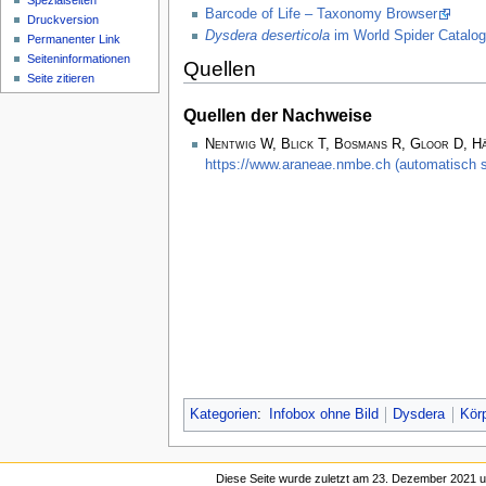
Spezialseiten
Barcode of Life – Taxonomy Browser
Druckversion
Dysdera deserticola
im World Spider Catalog
Permanenter Link
Seiten­­informationen
Quellen
Seite zitieren
Quellen der Nachweise
Nentwig W, Blick T, Bosmans R, Gloor D, H
https://www.araneae.nmbe.ch (automatisch s
Kategorien
:
Infobox ohne Bild
Dysdera
Körp
Diese Seite wurde zuletzt am 23. Dezember 2021 u