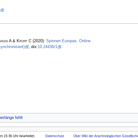
änggi A & Kropf C
(2020):
Spinnen Europas. Online
ynchronisiert)
, doi:
10.24436/1
.
erlänge fehlt
m 15:36 Uhr bearbeitet.
Datenschutz
Über Wiki der Arachnologischen Gesellschaf