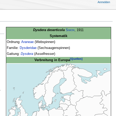
Anmelden
Dysdera deserticola
Simon
, 1911
Systematik
Ordnung:
Araneae
(Webspinnen)
Familie:
Dysderidae
(Sechsaugenspinnen)
Gattung:
Dysdera
(Asselfresser)
[Quellen]
Verbreitung in Europa
.