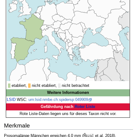
etabliert,
nicht etabliert,
nicht betrachtet
Weitere Informationen
LSID
WSC:
urn:lsid:nmbe.ch:spidersp:049909
Gefährdung nach
Roter Liste
Rote Liste-Daten liegen uns für dieses Taxon nicht vor.
Merkmale
Prosomalänge Männchen erreichen 4,0 mm
(
Řezáč
et al. 2018)
.