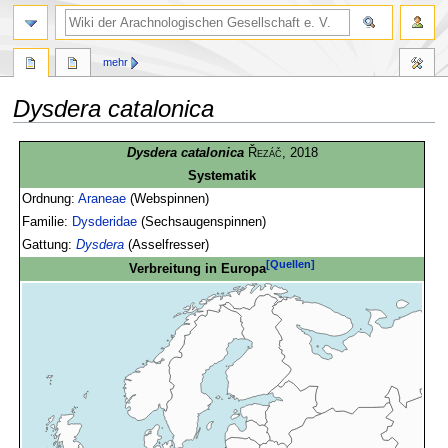
mehr
Dysdera catalonica
Zur
Zur
Dysdera catalonica
Řezáč
, 2018
Navigation
Suche
Systematik
springen
springen
Ordnung:
Araneae
(Webspinnen)
Familie:
Dysderidae
(Sechsaugenspinnen)
Gattung:
Dysdera
(Asselfresser)
[Quellen]
Verbreitung in Europa