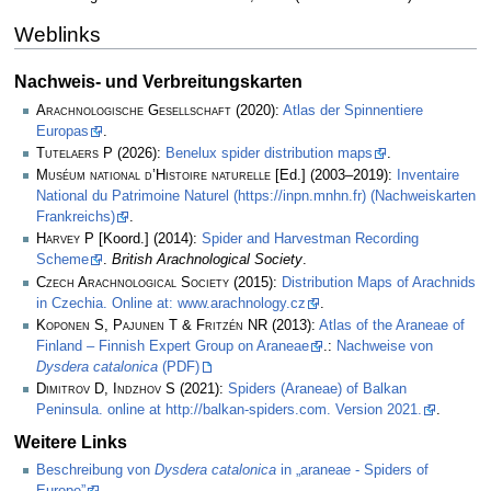
Weblinks
Nachweis- und Verbreitungskarten
Arachnologische Gesellschaft
(2020):
Atlas der Spinnentiere
Europas
.
Tutelaers P
(2026):
Benelux spider distribution maps
.
Muséum national d’Histoire naturelle
[Ed.] (2003–2019):
Inventaire
National du Patrimoine Naturel (https://inpn.mnhn.fr) (Nachweiskarten
Frankreichs)
.
Harvey P
[Koord.] (2014):
Spider and Harvestman Recording
Scheme
.
British Arachnological Society
.
Czech Arachnological Society
(2015):
Distribution Maps of Arachnids
in Czechia. Online at: www.arachnology.cz
.
Koponen S, Pajunen T & Fritzén NR
(2013):
Atlas of the Araneae of
Finland – Finnish Expert Group on Araneae
.:
Nachweise von
Dysdera catalonica
(PDF)
Dimitrov D, Indzhov S
(2021):
Spiders (Araneae) of Balkan
Peninsula. online at http://balkan-spiders.com. Version 2021.
.
Weitere Links
Beschreibung von
Dysdera catalonica
in „araneae - Spiders of