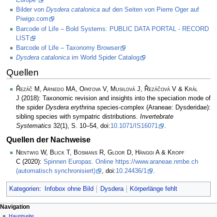
Europe”
Bilder von
Dysdera catalonica
auf den Seiten von Pierre Oger auf
Piwigo.com
Barcode of Life – Bold Systems: PUBLIC DATA PORTAL - RECORD
LIST
Barcode of Life – Taxonomy Browser
Dysdera catalonica
im World Spider Catalog
Quellen
Řezáč M, Arnedo MA, Opatova V, Musilová J, Řezáčová V & Král
J
(2018): Taxonomic revision and insights into the speciation mode of
the spider
Dysdera erythrina
species-complex (Araneae: Dysderidae):
sibling species with sympatric distributions.
Invertebrate
Systematics
32(1), S. 10–54, doi:
10.1071/IS16071
.
Quellen der Nachweise
Nentwig W, Blick T, Bosmans R, Gloor D, Hänggi A & Kropf
C
(2020):
Spinnen Europas. Online https://www.araneae.nmbe.ch
(automatisch synchronisiert)
, doi:
10.24436/1
.
Kategorien
:
Infobox ohne Bild
Dysdera
Körperlänge fehlt
Navigation
Hauptseite