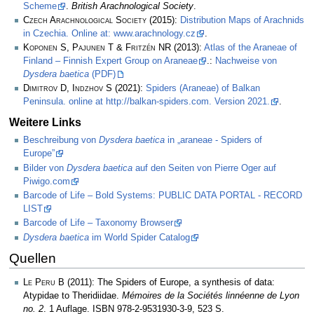
Scheme
.
British Arachnological Society
.
Czech Arachnological Society
(2015):
Distribution Maps of Arachnids
in Czechia. Online at: www.arachnology.cz
.
Koponen S, Pajunen T & Fritzén NR
(2013):
Atlas of the Araneae of
Finland – Finnish Expert Group on Araneae
.:
Nachweise von
Dysdera baetica
(PDF)
Dimitrov D, Indzhov S
(2021):
Spiders (Araneae) of Balkan
Peninsula. online at http://balkan-spiders.com. Version 2021.
.
Weitere Links
Beschreibung von
Dysdera baetica
in „araneae - Spiders of
Europe”
Bilder von
Dysdera baetica
auf den Seiten von Pierre Oger auf
Piwigo.com
Barcode of Life – Bold Systems: PUBLIC DATA PORTAL - RECORD
LIST
Barcode of Life – Taxonomy Browser
Dysdera baetica
im World Spider Catalog
Quellen
Le Peru B
(2011): The Spiders of Europe, a synthesis of data:
Atypidae to Theridiidae.
Mémoires de la Sociétés linnéenne de Lyon
no. 2
. 1 Auflage. ISBN 978-2-9531930-3-9, 523 S.