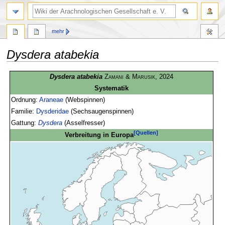
mehr
Dysdera atabekia
Zur
Zur
Dysdera atabekia
Zamani & Marusik
, 2024
Navigation
Suche
Systematik
springen
springen
Ordnung:
Araneae
(Webspinnen)
Familie:
Dysderidae
(Sechsaugenspinnen)
Gattung:
Dysdera
(Asselfresser)
[Quellen]
Verbreitung in Europa