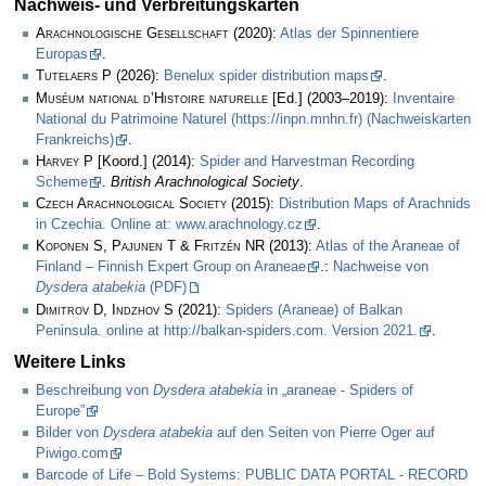
Nachweis- und Verbreitungskarten
Arachnologische Gesellschaft
(2020):
Atlas der Spinnentiere
Europas
.
Tutelaers P
(2026):
Benelux spider distribution maps
.
Muséum national d’Histoire naturelle
[Ed.] (2003–2019):
Inventaire
National du Patrimoine Naturel (https://inpn.mnhn.fr) (Nachweiskarten
Frankreichs)
.
Harvey P
[Koord.] (2014):
Spider and Harvestman Recording
Scheme
.
British Arachnological Society
.
Czech Arachnological Society
(2015):
Distribution Maps of Arachnids
in Czechia. Online at: www.arachnology.cz
.
Koponen S, Pajunen T & Fritzén NR
(2013):
Atlas of the Araneae of
Finland – Finnish Expert Group on Araneae
.:
Nachweise von
Dysdera atabekia
(PDF)
Dimitrov D, Indzhov S
(2021):
Spiders (Araneae) of Balkan
Peninsula. online at http://balkan-spiders.com. Version 2021.
.
Weitere Links
Beschreibung von
Dysdera atabekia
in „araneae - Spiders of
Europe”
Bilder von
Dysdera atabekia
auf den Seiten von Pierre Oger auf
Piwigo.com
Barcode of Life – Bold Systems: PUBLIC DATA PORTAL - RECORD