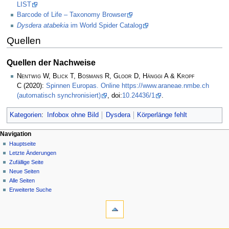
LIST
Barcode of Life – Taxonomy Browser
Dysdera atabekia
im World Spider Catalog
Quellen
Quellen der Nachweise
Nentwig W, Blick T, Bosmans R, Gloor D, Hänggi A & Kropf
C
(2020):
Spinnen Europas. Online https://www.araneae.nmbe.ch
(automatisch synchronisiert)
, doi:
10.24436/1
.
Kategorien
:
Infobox ohne Bild
Dysdera
Körperlänge fehlt
Navigation
Hauptseite
Letzte Änderungen
Zufällige Seite
Neue Seiten
Alle Seiten
Erweiterte Suche