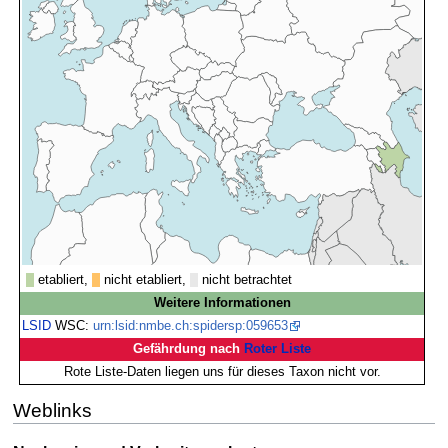
etabliert,
nicht etabliert,
nicht betrachtet
Weitere Informationen
LSID
WSC:
urn:lsid:nmbe.ch:spidersp:059653
Gefährdung nach
Roter Liste
Rote Liste-Daten liegen uns für dieses Taxon nicht vor.
Weblinks