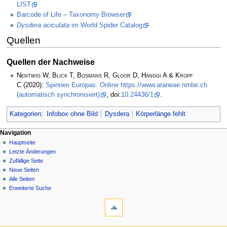
LIST
Barcode of Life – Taxonomy Browser
Dysdera aciculata
im World Spider Catalog
Quellen
Quellen der Nachweise
Nentwig W, Blick T, Bosmans R, Gloor D, Hänggi A & Kropf
C
(2020):
Spinnen Europas. Online https://www.araneae.nmbe.ch
(automatisch synchronisiert)
, doi:
10.24436/1
.
Kategorien
:
Infobox ohne Bild
Dysdera
Körperlänge fehlt
Navigation
Hauptseite
Letzte Änderungen
Zufällige Seite
Neue Seiten
Alle Seiten
Erweiterte Suche