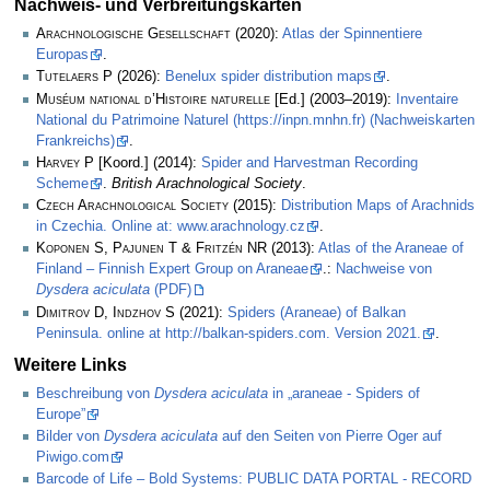
Nachweis- und Verbreitungskarten
Arachnologische Gesellschaft
(2020):
Atlas der Spinnentiere
Europas
.
Tutelaers P
(2026):
Benelux spider distribution maps
.
Muséum national d’Histoire naturelle
[Ed.] (2003–2019):
Inventaire
National du Patrimoine Naturel (https://inpn.mnhn.fr) (Nachweiskarten
Frankreichs)
.
Harvey P
[Koord.] (2014):
Spider and Harvestman Recording
Scheme
.
British Arachnological Society
.
Czech Arachnological Society
(2015):
Distribution Maps of Arachnids
in Czechia. Online at: www.arachnology.cz
.
Koponen S, Pajunen T & Fritzén NR
(2013):
Atlas of the Araneae of
Finland – Finnish Expert Group on Araneae
.:
Nachweise von
Dysdera aciculata
(PDF)
Dimitrov D, Indzhov S
(2021):
Spiders (Araneae) of Balkan
Peninsula. online at http://balkan-spiders.com. Version 2021.
.
Weitere Links
Beschreibung von
Dysdera aciculata
in „araneae - Spiders of
Europe”
Bilder von
Dysdera aciculata
auf den Seiten von Pierre Oger auf
Piwigo.com
Barcode of Life – Bold Systems: PUBLIC DATA PORTAL - RECORD