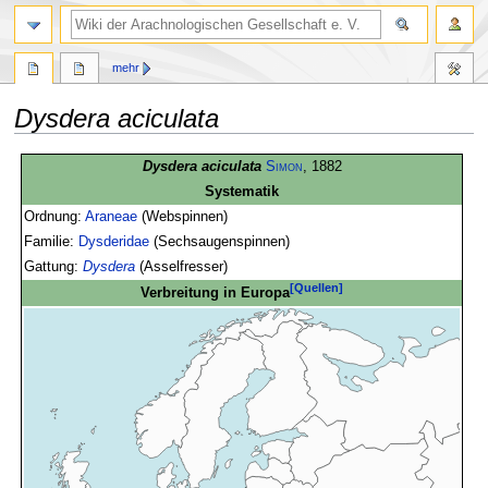
mehr
Dysdera aciculata
Zur
Zur
Dysdera aciculata
Simon
, 1882
Navigation
Suche
Systematik
springen
springen
Ordnung:
Araneae
(Webspinnen)
Familie:
Dysderidae
(Sechsaugenspinnen)
Gattung:
Dysdera
(Asselfresser)
[Quellen]
Verbreitung in Europa