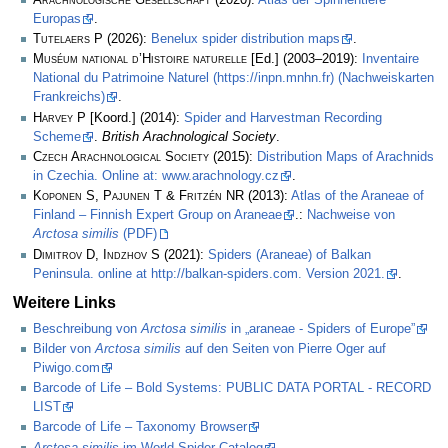
Europas
.
Tutelaers P
(2026):
Benelux spider distribution maps
.
Muséum national d’Histoire naturelle
[Ed.] (2003–2019):
Inventaire
National du Patrimoine Naturel (https://inpn.mnhn.fr) (Nachweiskarten
Frankreichs)
.
Harvey P
[Koord.] (2014):
Spider and Harvestman Recording
Scheme
.
British Arachnological Society
.
Czech Arachnological Society
(2015):
Distribution Maps of Arachnids
in Czechia. Online at: www.arachnology.cz
.
Koponen S, Pajunen T & Fritzén NR
(2013):
Atlas of the Araneae of
Finland – Finnish Expert Group on Araneae
.:
Nachweise von
Arctosa similis
(PDF)
Dimitrov D, Indzhov S
(2021):
Spiders (Araneae) of Balkan
Peninsula. online at http://balkan-spiders.com. Version 2021.
.
Weitere Links
Beschreibung von
Arctosa similis
in „araneae - Spiders of Europe”
Bilder von
Arctosa similis
auf den Seiten von Pierre Oger auf
Piwigo.com
Barcode of Life – Bold Systems: PUBLIC DATA PORTAL - RECORD
LIST
Barcode of Life – Taxonomy Browser
Arctosa similis
im World Spider Catalog