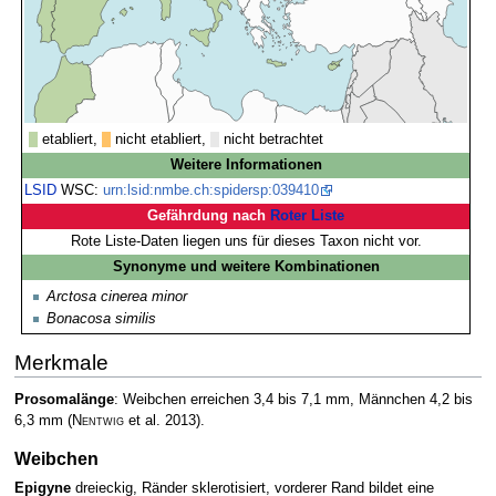
etabliert,
nicht etabliert,
nicht betrachtet
Weitere Informationen
LSID
WSC:
urn:lsid:nmbe.ch:spidersp:039410
Gefährdung nach
Roter Liste
Rote Liste-Daten liegen uns für dieses Taxon nicht vor.
Synonyme und weitere Kombinationen
Arctosa cinerea minor
Bonacosa similis
Merkmale
Prosomalänge
: Weibchen erreichen 3,4 bis 7,1 mm, Männchen 4,2 bis
6,3 mm
(
Nentwig
et al. 2013)
.
Weibchen
Epigyne
dreieckig, Ränder sklerotisiert, vorderer Rand bildet eine