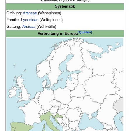
Systematik
Ordnung:
Araneae
(Webspinnen)
Familie:
Lycosidae
(Wolfspinnen)
Gattung:
Arctosa
(Wühlwölfe)
[Quellen]
Verbreitung in Europa