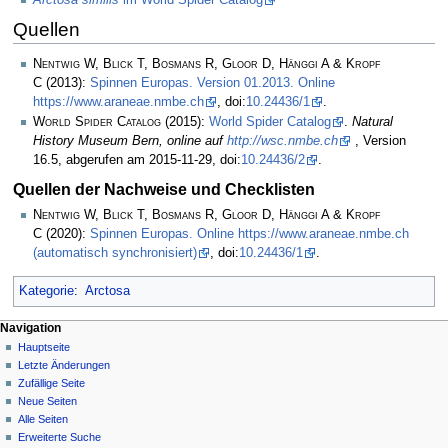
Quellen
Nentwig W, Blick T, Bosmans R, Gloor D, Hänggi A & Kropf
C
(2013):
Spinnen Europas. Version 01.2013. Online
https://www.araneae.nmbe.ch
, doi:
10.24436/1
.
World Spider Catalog
(2015):
World Spider Catalog
.
Natural
History Museum Bern, online auf
http://wsc.nmbe.ch
, Version
16.5, abgerufen am 2015-11-29, doi:
10.24436/2
.
Quellen der Nachweise und Checklisten
Nentwig W, Blick T, Bosmans R, Gloor D, Hänggi A & Kropf
C
(2020):
Spinnen Europas. Online https://www.araneae.nmbe.ch
(automatisch synchronisiert)
, doi:
10.24436/1
.
Kategorie
:
Arctosa
Navigation
Hauptseite
Letzte Änderungen
Zufällige Seite
Neue Seiten
Alle Seiten
Erweiterte Suche