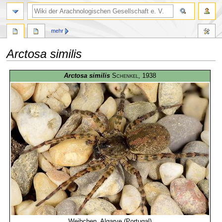
mehr
Arctosa similis
Zur
Zur
Arctosa similis
Schenkel
, 1938
Navigation
Suche
springen
springen
Weibchen, Algarve (Portugal)