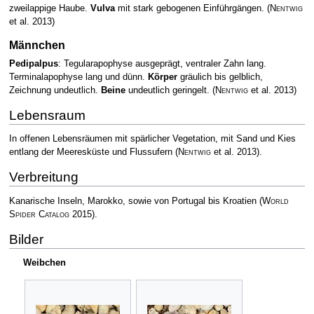
zweilappige Haube.
Vulva
mit stark gebogenen Einführgängen.
(
Nentwig
et al. 2013)
Männchen
Pedipalpus
: Tegularapophyse ausgeprägt, ventraler Zahn lang.
Terminalapophyse lang und dünn.
Körper
gräulich bis gelblich,
Zeichnung undeutlich.
Beine
undeutlich geringelt.
(
Nentwig
et al. 2013)
Lebensraum
In offenen Lebensräumen mit spärlicher Vegetation, mit Sand und Kies
entlang der Meeresküste und Flussufern
(
Nentwig
et al. 2013)
.
Verbreitung
Kanarische Inseln, Marokko, sowie von Portugal bis Kroatien
(
World
Spider Catalog
2015)
.
Bilder
Weibchen