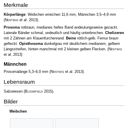
Merkmale
Körperlänge
: Weibchen erreichen 11,6 mm, Männchen 3,5–4,9 mm
(
Nentwig
et al. 2013)
.
Prosoma
rotbraun, medianes helles Band andeutungsweise gezackt.
Laterale Bänder schmal, undeutlich und häufig unterbrochen.
Chelizeren
mit 2 Zähnen am Klauenfurchenrand.
Beine
rötlich-gelb. Femur braun
gefleckt.
Opisthosoma
dunkelgrau mit deutlichem medianem, gelbem
Längsstreifen, hinten manchmal mit 2 kleinen gelben Flecken.
(
Nentwig
et al. 2013)
Männchen
Prosomalänge 5,3–6,0 mm
(
Nentwig
et al. 2013)
.
Lebensraum
Salzwiesen
(
Bloomfield
2015)
.
Bilder
Weibchen