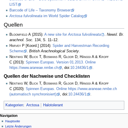
LIST
Barcode of Life – Taxonomy Browser
Arctosa fulvolineata
im World Spider Catalog
Quellen
Bloomfield A
(2015):
A new site for
Arctosa fulvolineata
.
Newsl. Br.
arachnol. Soc.
134, S. 11–12.
Harvey P
[Koord.] (2014):
Spider and Harvestman Recording
Scheme
.
British Arachnological Society
.
Nentwig W, Blick T, Bosmans R, Gloor D, Hänggi A & Kropf
C
(2013):
Spinnen Europas. Version 01.2013. Online
https://www.araneae.nmbe.ch
, doi:
10.24436/1
.
Quellen der Nachweise und Checklisten
Nentwig W, Blick T, Bosmans R, Gloor D, Hänggi A & Kropf
C
(2020):
Spinnen Europas. Online https://www.araneae.nmbe.ch
(automatisch synchronisiert)
, doi:
10.24436/1
.
Kategorien
:
Arctosa
Halotolerant
Navigation
Hauptseite
Letzte Änderungen