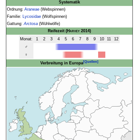
Systematik
Ordnung:
Araneae
(Webspinnen)
Familie:
Lycosidae
(Wolfspinnen)
Gattung:
Arctosa
(Wühlwölfe)
Reifezeit
(
Harvey
2014)
Monat:
1
2
3
4
5
6
7
8
9
10
11
12
♂
♀
[Quellen]
Verbreitung in Europa