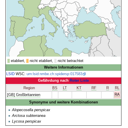
etabliert,
nicht etabliert,
nicht betrachtet
Weitere Informationen
LSID
WSC:
urn:lsid:nmbe.ch:spidersp:017583
Gefährdung nach
Roter Liste
Region
BS
LT
KT
RF
R
RL
RA
[GB] Großbritannien
Synonyme und weitere Kombinationen
Alopecosella perspicax
Arctosa subterranea
Lycosa perspicax