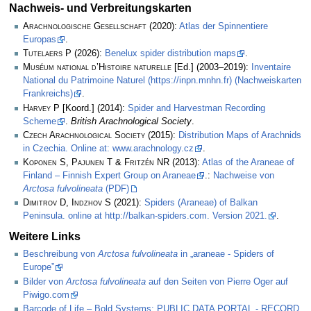
Nachweis- und Verbreitungskarten
Arachnologische Gesellschaft
(2020):
Atlas der Spinnentiere
Europas
.
Tutelaers P
(2026):
Benelux spider distribution maps
.
Muséum national d’Histoire naturelle
[Ed.] (2003–2019):
Inventaire
National du Patrimoine Naturel (https://inpn.mnhn.fr) (Nachweiskarten
Frankreichs)
.
Harvey P
[Koord.] (2014):
Spider and Harvestman Recording
Scheme
.
British Arachnological Society
.
Czech Arachnological Society
(2015):
Distribution Maps of Arachnids
in Czechia. Online at: www.arachnology.cz
.
Koponen S, Pajunen T & Fritzén NR
(2013):
Atlas of the Araneae of
Finland – Finnish Expert Group on Araneae
.:
Nachweise von
Arctosa fulvolineata
(PDF)
Dimitrov D, Indzhov S
(2021):
Spiders (Araneae) of Balkan
Peninsula. online at http://balkan-spiders.com. Version 2021.
.
Weitere Links
Beschreibung von
Arctosa fulvolineata
in „araneae - Spiders of
Europe”
Bilder von
Arctosa fulvolineata
auf den Seiten von Pierre Oger auf
Piwigo.com
Barcode of Life – Bold Systems: PUBLIC DATA PORTAL - RECORD