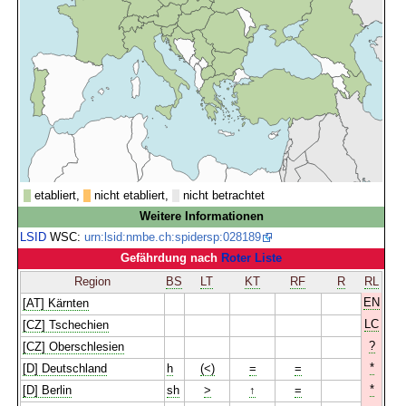
etabliert,
nicht etabliert,
nicht betrachtet
Weitere Informationen
LSID
WSC:
urn:lsid:nmbe.ch:spidersp:028189
Gefährdung nach
Roter Liste
Region
BS
LT
KT
RF
R
RL
EN
[AT] Kärnten
LC
[CZ] Tschechien
?
[CZ] Oberschlesien
*
[D] Deutschland
h
(<)
=
=
*
[D] Berlin
sh
>
↑
=