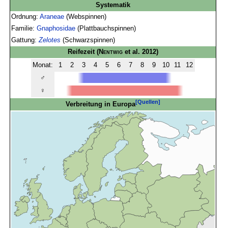
Systematik
Ordnung:
Araneae
(Webspinnen)
Familie:
Gnaphosidae
(Plattbauchspinnen)
Gattung:
Zelotes
(Schwarzspinnen)
Reifezeit
(
Nentwig
et al. 2012)
Monat:
1
2
3
4
5
6
7
8
9
10
11
12
♂
♀
[Quellen]
Verbreitung in Europa