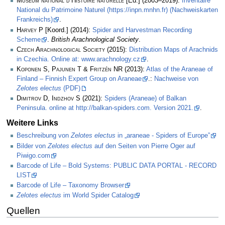
Muséum national d’Histoire naturelle
[Ed.] (2003–2019):
Inventaire
National du Patrimoine Naturel (https://inpn.mnhn.fr) (Nachweiskarten
Frankreichs)
.
Harvey P
[Koord.] (2014):
Spider and Harvestman Recording
Scheme
.
British Arachnological Society
.
Czech Arachnological Society
(2015):
Distribution Maps of Arachnids
in Czechia. Online at: www.arachnology.cz
.
Koponen S, Pajunen T & Fritzén NR
(2013):
Atlas of the Araneae of
Finland – Finnish Expert Group on Araneae
.:
Nachweise von
Zelotes electus
(PDF)
Dimitrov D, Indzhov S
(2021):
Spiders (Araneae) of Balkan
Peninsula. online at http://balkan-spiders.com. Version 2021.
.
Weitere Links
Beschreibung von
Zelotes electus
in „araneae - Spiders of Europe”
Bilder von
Zelotes electus
auf den Seiten von Pierre Oger auf
Piwigo.com
Barcode of Life – Bold Systems: PUBLIC DATA PORTAL - RECORD
LIST
Barcode of Life – Taxonomy Browser
Zelotes electus
im World Spider Catalog
Quellen