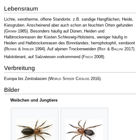
Lebensraum
Lichte, xerotherme, offene Standorte. z.B. sandige Hangflächen, Heide,
Kiesgruben. Anscheinend aber auch schon an feuchten Orten gefunden
(
Grimm
1985)
. Besonders häufig auf Dünen, Heiden und
Halbtrockenrasen der Küsten Schleswig-Holsteins, weniger häufig in
Heiden und Halbtrockenrasen des Binnnlandes; hemiphotophil, xerobiont
(
Reinke & Irmler
1994)
. Auf alpinen Trockenweiden
(
Rief & Ballini
2017)
.
Halotolerant, auf Salzwiesen vorkommend
(
Finch
2008)
.
Verbreitung
Europa bis Zentralasien
(
World Spider Catalog
2016)
.
Bilder
Weibchen und Jungtiere