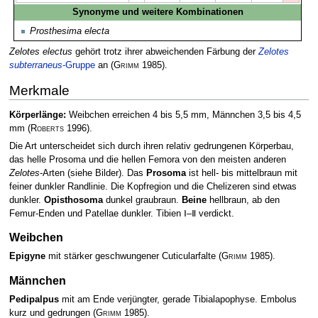
Synonyme und weitere Kombinationen
Prosthesima electa
Zelotes electus
gehört trotz ihrer abweichenden Färbung der
Zelotes
subterraneus
-Gruppe
an
(
Grimm
1985)
.
Merkmale
Körperlänge:
Weibchen erreichen 4 bis 5,5 mm, Männchen 3,5 bis 4,5
mm
(
Roberts
1996)
.
Die Art unterscheidet sich durch ihren relativ gedrungenen Körperbau,
das helle Prosoma und die hellen Femora von den meisten anderen
Zelotes
-Arten (siehe Bilder). Das
Prosoma
ist hell- bis mittelbraun mit
feiner dunkler Randlinie. Die Kopfregion und die Chelizeren sind etwas
dunkler.
Opisthosoma
dunkel graubraun.
Beine
hellbraun, ab den
Femur-Enden und Patellae dunkler. Tibien Ⅰ–Ⅱ verdickt.
Weibchen
Epigyne
mit stärker geschwungener Cuticularfalte
(
Grimm
1985)
.
Männchen
Pedipalpus
mit am Ende verjüngter, gerade Tibialapophyse. Embolus
kurz und gedrungen
(
Grimm
1985)
.