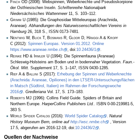
Finch OD
(2008): Webspinnen, Weberknechte und Pseudoskorpione
der Ostfriesischen Inseln.
Schriftenreihe Nationalpark
Niedersächsisches Wattenmeer
11, S. 103–112.
Grimm U
(1985): Die Gnaphosidae Mitteleuropas (Arachnida,
Araneae).
Abhandlungen des Naturwissenschaftlichen Vereins in
Hamburg
26, 318 S., ISSN 0173-7481.
Nentwig W, Blick T, Bosmans R, Gloor D, Hänggi A & Kropf
C
(2012):
Spinnen Europas. Version 01.2012. Online
https://www.araneae.nmbe.ch
, doi:
10.24436/1
.
Reinke HD & Irmler U
(1994): Die Spinnenfauna (Araneae)
Schleswig-Holsteins am Boden und in bodennaher Vegetation.
Faun.-
Ökol. Mitt.
Supplement 17, S. 1–147, ISSN 0430-1285.
Rief A & Ballini S
(2017):
Erhebung der Spinnen und Weberknechte
(Arachnida: Araneae, Opiliones) in den LTSER-Untersuchungsflächen
in Matsch (Südtirol, Italien) im Rahmen der Forschungswoche
2016
.
Gredleriana
Vol. 17, S. 173–183.
Roberts MJ
(1996): Collins Field Guide. Spiders of Britain and
Northern Europe.
HarperCollins Publishers Ltd.
. ISBN 0-00-219981-5,
383 S.
World Spider Catalog
(2016):
World Spider Catalog
.
Natural
History Museum Bern, online auf
http://wsc.nmbe.ch
, Version
17.5, abgerufen am 2016-12-19, doi:
10.24436/2
.
Quellen der Nachweise