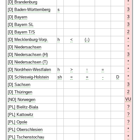
*
[D] Brandenburg
3
[D] Baden-Württemberg
s
3
[D] Bayern
3
[D] Bayern SL
2
[D] Bayern T/S
*
[D] Mecklenburg-Vorp.
h
<
(↓)
*
[D] Niedersachsen
3
[D] Niedersachsen (H)
*
[D] Niedersachsen (T)
*
[D] Nordrhein-Westfalen
h
>
↑
=
*
[D] Schleswig-Holstein
sh
=
=
-
D
3
[D] Sachsen
2
[D] Thüringen
VU
[NO] Norwegen
?
[PL] Bielitz-Biala
?
[PL] Kattowitz
?
[PL] Opole
*
[PL] Oberschlesien
*
[PL] Tschenstochau