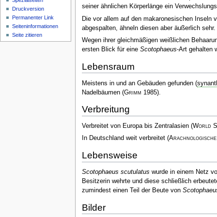
Spezialseiten
seiner ähnlichen Körperlänge ein Verwechslungs
Druckversion
Permanenter Link
Die vor allem auf den makaronesischen Inseln v
Seiten­­informationen
abgespalten, ähneln diesen aber äußerlich sehr.
Seite zitieren
Wegen ihrer gleichmäßigen weißlichen Behaaru
ersten Blick für eine
Scotophaeus
-Art gehalten 
Lebensraum
Meistens in und an Gebäuden gefunden (
synant
Nadelbäumen
(
Grimm
1985)
.
Verbreitung
Verbreitet von Europa bis Zentralasien
(
World S
In Deutschland weit verbreitet
(
Arachnologische
Lebensweise
Scotophaeus scutulatus
wurde in einem Netz v
Besitzerin wehrte und diese schließlich erbeute
zumindest einen Teil der Beute von
Scotophaeus
Bilder