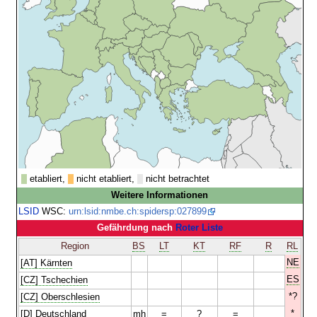
etabliert,
nicht etabliert,
nicht betrachtet
Weitere Informationen
LSID
WSC:
urn:lsid:nmbe.ch:spidersp:027899
Gefährdung nach
Roter Liste
Region
BS
LT
KT
RF
R
RL
NE
[AT] Kärnten
ES
[CZ] Tschechien
*?
[CZ] Oberschlesien
*
[D] Deutschland
mh
=
?
=