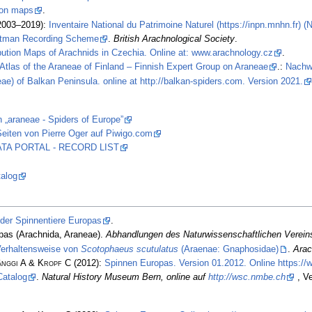
tion maps
.
2003–2019):
Inventaire National du Patrimoine Naturel (https://inpn.mnhn.fr) 
stman Recording Scheme
.
British Arachnological Society
.
ibution Maps of Arachnids in Czechia. Online at: www.arachnology.cz
.
Atlas of the Araneae of Finland – Finnish Expert Group on Araneae
.:
Nachw
ae) of Balkan Peninsula. online at http://balkan-spiders.com. Version 2021.
n „araneae - Spiders of Europe”
eiten von Pierre Oger auf Piwigo.com
 DATA PORTAL - RECORD LIST
alog
 der Spinnentiere Europas
.
pas (Arachnida, Araneae).
Abhandlungen des Naturwissenschaftlichen Verein
Verhaltensweise von
Scotophaeus scutulatus
(Araenae: Gnaphosidae)
.
Arac
änggi A & Kropf C
(2012):
Spinnen Europas. Version 01.2012. Online https:/
Catalog
.
Natural History Museum Bern, online auf
http://wsc.nmbe.ch
, Ve