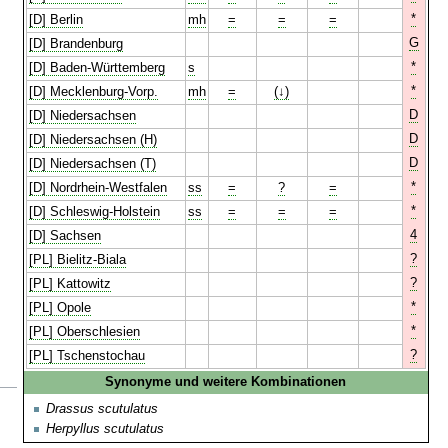
*
[D] Berlin
mh
=
=
=
G
[D] Brandenburg
*
[D] Baden-Württemberg
s
*
[D] Mecklenburg-Vorp.
mh
=
(↓)
D
[D] Niedersachsen
D
[D] Niedersachsen (H)
D
[D] Niedersachsen (T)
*
[D] Nordrhein-Westfalen
ss
=
?
=
*
[D] Schleswig-Holstein
ss
=
=
=
4
[D] Sachsen
?
[PL] Bielitz-Biala
?
[PL] Kattowitz
*
[PL] Opole
*
[PL] Oberschlesien
?
[PL] Tschenstochau
Synonyme und weitere Kombinationen
Drassus scutulatus
Herpyllus scutulatus