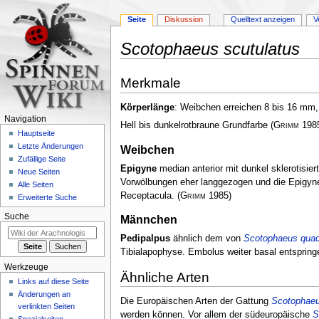
Seite
Diskussion
Quelltext anzeigen
V
Scotophaeus scutulatus
Zur
Zur
Merkmale
Navigation
Suche
springen
springen
Körperlänge
: Weibchen erreichen 8 bis 16 m
Navigation
Hell bis dunkelrotbraune Grundfarbe
(
Grimm
198
Hauptseite
Letzte Änderungen
Weibchen
Zufällige Seite
Epigyne
median anterior mit dunkel sklerotisier
Neue Seiten
Vorwölbungen eher langgezogen und die Epigyne
Alle Seiten
Receptacula.
(
Grimm
1985)
Erweiterte Suche
Suche
Männchen
Pedipalpus
ähnlich dem von
Scotophaeus quad
Tibialapophyse. Embolus weiter basal entspring
Werkzeuge
Ähnliche Arten
Links auf diese Seite
Änderungen an
Die Europäischen Arten der Gattung
Scotophae
verlinkten Seiten
werden können. Vor allem der südeuropäische
S