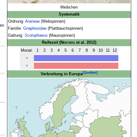
Weibchen
Systematik
Ordnung:
Araneae
(Webspinnen)
en
Familie:
Gnaphosidae
(Plattbauchspinnen)
Gattung:
Scotophaeus
(Mausspinnen)
Reifezeit
(
Nentwig
et al. 2012)
Monat:
1
2
3
4
5
6
7
8
9
10
11
12
♂
♀
[Quellen]
Verbreitung in Europa