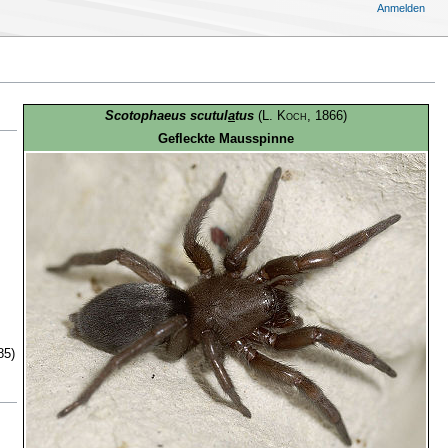
Anmelden
Scotophaeus scutul
a
tus
(
L. Koch
, 1866)
Gefleckte Mausspinne
85)