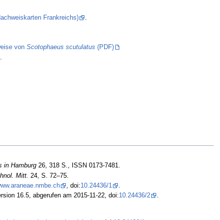
(Nachweiskarten Frankreichs)
.
eise von
Scotophaeus scutulatus
(PDF)
.
s in Hamburg
26, 318 S., ISSN 0173-7481.
hnol. Mitt.
24, S. 72–75.
/www.araneae.nmbe.ch
, doi:
10.24436/1
.
rsion 16.5, abgerufen am 2015-11-22, doi:
10.24436/2
.