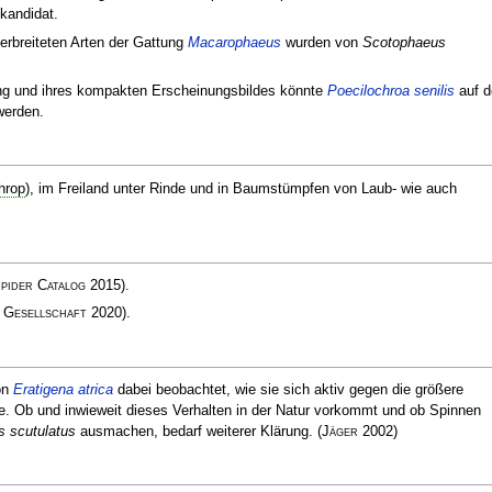
kandidat.
erbreiteten Arten der Gattung
Macarophaeus
wurden von
Scotophaeus
ng und ihres kompakten Erscheinungsbildes könnte
Poecilochroa senilis
auf d
werden.
hrop
), im Freiland unter Rinde und in Baumstümpfen von Laub- wie auch
pider Catalog
2015)
.
 Gesellschaft
2020)
.
on
Eratigena atrica
dabei beobachtet, wie sie sich aktiv gegen die größere
te. Ob und inwieweit dieses Verhalten in der Natur vorkommt und ob Spinnen
 scutulatus
ausmachen, bedarf weiterer Klärung.
(
Jäger
2002)