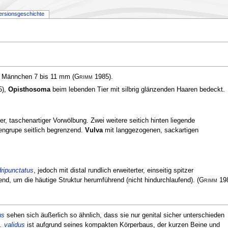
ersionsgeschichte
m, Männchen 7 bis 11 mm
(
Grimm
1985)
.
5)
,
Opisthosoma
beim lebenden Tier mit silbrig glänzenden Haaren bedeckt.
ter, taschenartiger Vorwölbung. Zwei weitere seitich hinten liegende
ngrupe seitlich begrenzend.
Vulva
mit langgezogenen, sackartigen
ripunctatus
, jedoch mit distal rundlich erweiterter, einseitig spitzer
end, um die häutige Struktur herumführend (nicht hindurchlaufend).
(
Grimm
19
us
sehen sich äußerlich so ähnlich, dass sie nur genital sicher unterschieden
. validus
ist aufgrund seines kompakten Körperbaus, der kurzen Beine und