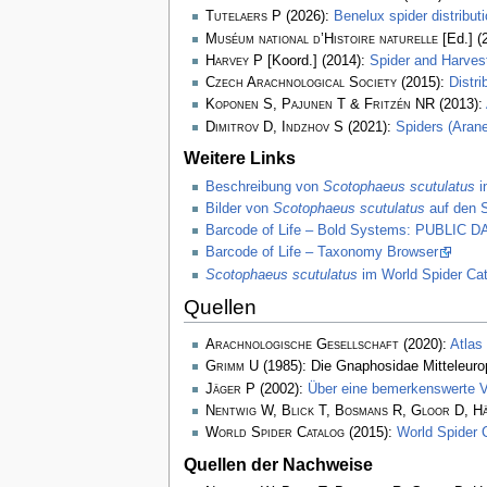
Tutelaers P
(2026):
Benelux spider distribu
Muséum national d’Histoire naturelle
[Ed.] (
Harvey P
[Koord.] (2014):
Spider and Harve
Czech Arachnological Society
(2015):
Distr
Koponen S, Pajunen T & Fritzén NR
(2013):
Dimitrov D, Indzhov S
(2021):
Spiders (Arane
Weitere Links
Beschreibung von
Scotophaeus scutulatus
i
Bilder von
Scotophaeus scutulatus
auf den S
Barcode of Life – Bold Systems: PUBLIC
Barcode of Life – Taxonomy Browser
Scotophaeus scutulatus
im World Spider Cat
Quellen
Arachnologische Gesellschaft
(2020):
Atlas
Grimm U
(1985): Die Gnaphosidae Mitteleuro
Jäger P
(2002):
Über eine bemerkenswerte 
Nentwig W, Blick T, Bosmans R, Gloor D, H
World Spider Catalog
(2015):
World Spider 
Quellen der Nachweise