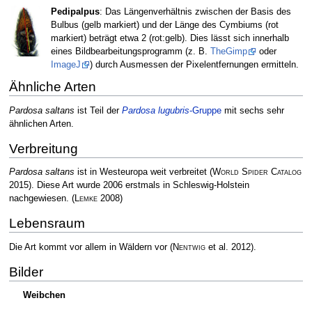
Pedipalpus
: Das Längenverhältnis zwischen der Basis des
Bulbus (gelb markiert) und der Länge des Cymbiums (rot
markiert) beträgt etwa 2 (rot:gelb). Dies lässt sich innerhalb
eines Bildbearbeitungsprogramm (z. B.
TheGimp
oder
ImageJ
) durch Ausmessen der Pixelentfernungen ermitteln.
Ähnliche Arten
Pardosa saltans
ist Teil der
Pardosa lugubris
-Gruppe
mit sechs sehr
ähnlichen Arten.
Verbreitung
Pardosa saltans
ist in Westeuropa weit verbreitet
(
World Spider Catalog
2015)
. Diese Art wurde 2006 erstmals in Schleswig-Holstein
nachgewiesen.
(
Lemke
2008)
Lebensraum
Die Art kommt vor allem in Wäldern vor
(
Nentwig
et al. 2012)
.
Bilder
Weibchen