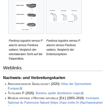
Pardosa lugubris
versus
P.
Pardosa lugubris
versus
P.
alacris
versus
Pardosa
alacris
versus
Pardosa
saltans
, Vergleich der
saltans
, Vergleich der
retrolateralen Sicht auf die
Embolusspitzen
Palpentibia.
Weblinks
Nachweis- und Verbreitungskarten
Arachnologische Gesellschaft
(2020):
Atlas der Spinnentiere
Europas
.
Tutelaers P
(2026):
Benelux spider distribution maps
.
Muséum national d’Histoire naturelle
[Ed.] (2003–2019):
Inventaire
National du Patrimoine Naturel (https://inpn.mnhn.fr) (Nachweiskarten