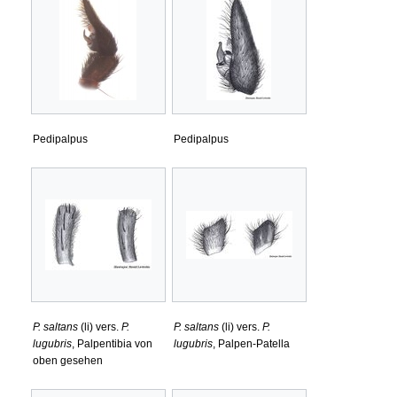
Pedipalpus
Pedipalpus
P. saltans
(li) vers.
P.
P. saltans
(li) vers.
P.
lugubris
, Palpentibia von
lugubris
, Palpen-Patella
oben gesehen