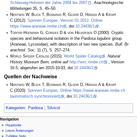
Schleswig-Holstein der Jahre 2004 bis 2007
.
Arachnologische
Mitteilungen
35, S. 45–50.
Nentwig W, Blick T, Bosmans R, Gloor D, Hänggi A & Kropf
C
(2012):
Spinnen Europas. Version 01.2012. Online
https://www.araneae.nmbe.ch
, doi:
10.24436/1
.
Töpfer-Hofmann G, Cordes D & von Helversen O
(2000): Cryptic
species and behavioural isolation in the
Pardosa lugubris
group
(Araneae, Lycosidae), with description of two new species.
Bull. Br.
arachnol. Soc.
11 (7), S. 257–274.
World Spider Catalog
(2015):
World Spider Catalog
.
Natural
History Museum Bern, online auf
http://wsc.nmbe.ch
, Version
16.5, abgerufen am 2015-10-03, doi:
10.24436/2
.
Quellen der Nachweise
Nentwig W, Blick T, Bosmans R, Gloor D, Hänggi A & Kropf
C
(2020):
Spinnen Europas. Online https://www.araneae.nmbe.ch
(automatisch synchronisiert)
, doi:
10.24436/1
.
Kategorien
:
Pardosa
Silvicol
Navigation
Hauptseite
Letzte Änderungen
Zufällige Seite