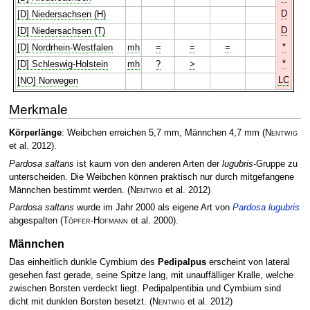
D
[D] Niedersachsen (H)
D
[D] Niedersachsen (T)
*
[D] Nordrhein-Westfalen
mh
=
=
=
*
[D] Schleswig-Holstein
mh
?
>
LC
[NO] Norwegen
Merkmale
Körperlänge
: Weibchen erreichen 5,7 mm, Männchen 4,7 mm
(
Nentwig
et al. 2012)
.
Pardosa saltans
ist kaum von den anderen Arten der
lugubris
-Gruppe zu
unterscheiden. Die Weibchen können praktisch nur durch mitgefangene
Männchen bestimmt werden.
(
Nentwig
et al. 2012)
Pardosa saltans
wurde im Jahr 2000 als eigene Art von
Pardosa lugubris
abgespalten
(
Töpfer-Hofmann
et al. 2000)
.
Männchen
Das einheitlich dunkle Cymbium des
Pedipalpus
erscheint von lateral
gesehen fast gerade, seine Spitze lang, mit unauffälliger Kralle, welche
zwischen Borsten verdeckt liegt. Pedipalpentibia und Cymbium sind
dicht mit dunklen Borsten besetzt.
(
Nentwig
et al. 2012)