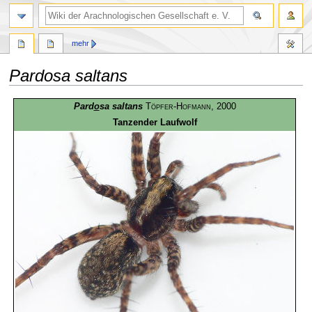
mehr
Pardosa saltans
Zur
Zur
Pard
o
sa saltans
Töpfer-Hofmann
, 2000
Navigation
Suche
Tanzender Laufwolf
springen
springen