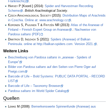
Frankreichs)
.
Harvey P
[Koord.] (2014):
Spider and Harvestman Recording
Scheme
.
British Arachnological Society
.
Czech Arachnological Society
(2015):
Distribution Maps of Arachnids
in Czechia. Online at: www.arachnology.cz
.
Koponen S, Pajunen T & Fritzén NR
(2013):
Atlas of the Araneae of
Finland – Finnish Expert Group on Araneae
.:
Nachweise von
Pardosa saltans
(PDF)
Dimitrov D, Indzhov S
(2021):
Spiders (Araneae) of Balkan
Peninsula. online at http://balkan-spiders.com. Version 2021.
.
Weitere Links
Beschreibung von
Pardosa saltans
in „araneae - Spiders of
Europe”
Bilder von
Pardosa saltans
auf den Seiten von Pierre Oger auf
Piwigo.com
Barcode of Life – Bold Systems: PUBLIC DATA PORTAL - RECORD
LIST
Barcode of Life – Taxonomy Browser
Pardosa saltans
im World Spider Catalog
Quellen
Lemke M
(2008):
Bemerkenswerte Spinnenfunde (Araneae) aus