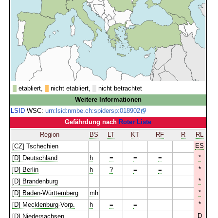
etabliert,
nicht etabliert,
nicht betrachtet
Weitere Informationen
LSID
WSC:
urn:lsid:nmbe.ch:spidersp:018902
Gefährdung nach
Roter Liste
Region
BS
LT
KT
RF
R
RL
ES
[CZ] Tschechien
*
[D] Deutschland
h
=
=
=
*
[D] Berlin
h
?
=
=
*
[D] Brandenburg
*
[D] Baden-Württemberg
mh
*
[D] Mecklenburg-Vorp.
h
=
=
D
[D] Niedersachsen