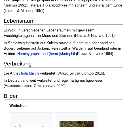
Nentwig
1991)
, laterale Tibialapophyse mit spitzem und spiraligem Ende
(
Locket & Millidge
1951)
.
Lebensraum
Euryök, in verschiedenen Lebensräumen mit gewissem
Feuchtigkeitsgehalt; in Moos und Steinen.
(
Heimer & Nentwig
1991)
In Schleswig-Holstein auf Knicks sowie auf lehmigen oder sandigen
Böden. Seltener auf Äckern, vereinzelt in Wäldern, auf Grünland oder in
Heiden.
Hemihygrophil und (hemi-)skotophil
(
Reinke & Irmler
1994)
.
Verbreitung
Die Art ist
holarktisch
verbreitet
(
World Spider Catalog
2015)
.
In Deutschland weit verbreitet und regelmäßig nachgewiesen
(
Arachnologische Gesellschaft
2020)
.
Bilder
Weibchen