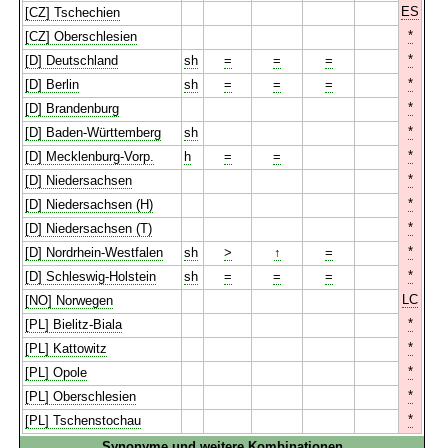
ES
[CZ] Tschechien
*
[CZ] Oberschlesien
*
[D] Deutschland
sh
=
=
=
*
[D] Berlin
sh
=
=
=
*
[D] Brandenburg
*
[D] Baden-Württemberg
sh
*
[D] Mecklenburg-Vorp.
h
=
=
*
[D] Niedersachsen
*
[D] Niedersachsen (H)
*
[D] Niedersachsen (T)
*
[D] Nordrhein-Westfalen
sh
>
↑
=
*
[D] Schleswig-Holstein
sh
=
=
=
LC
[NO] Norwegen
*
[PL] Bielitz-Biala
*
[PL] Kattowitz
*
[PL] Opole
*
[PL] Oberschlesien
*
[PL] Tschenstochau
Synonyme und weitere Kombinationen