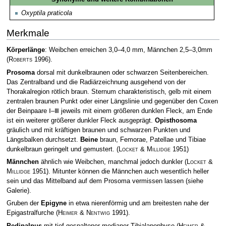
Oxyptila praticola
Merkmale
Körperlänge
: Weibchen erreichen 3,0–4,0 mm, Männchen 2,5–3,0mm
(
Roberts
1996)
.
Prosoma
dorsal mit dunkelbraunen oder schwarzen Seitenbereichen.
Das Zentralband und die Radiärzeichnung ausgehend von der
Thorakalregion rötlich braun. Sternum charakteristisch, gelb mit einem
zentralen braunen Punkt oder einer Längslinie und gegenüber den Coxen
der Beinpaare Ⅰ–Ⅲ jeweils mit einem größeren dunklen Fleck, am Ende
ist ein weiterer größerer dunkler Fleck ausgeprägt.
Opisthosoma
gräulich und mit kräftigen braunen und schwarzen Punkten und
Längsbalken durchsetzt.
Beine
braun, Femorae, Patellae und Tibiae
dunkelbraun geringelt und gemustert.
(
Locket & Millidge
1951)
Männchen
ähnlich wie Weibchen, manchmal jedoch dunkler
(
Locket &
Millidge
1951)
. Mitunter können die Männchen auch wesentlich heller
sein und das Mittelband auf dem Prosoma vermissen lassen (siehe
Galerie).
Gruben der
Epigyne
in etwa nierenförmig und am breitesten nahe der
Epigastralfurche
(
Heimer & Nentwig
1991)
.
Pedipalpus
mit tief gespaltener medianer Tibialapophyse
(
Heimer &