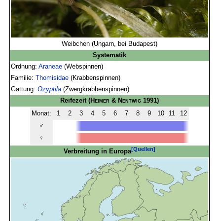
Weibchen (Ungarn, bei Budapest)
Systematik
Ordnung:
Araneae
(Webspinnen)
Familie:
Thomisidae
(Krabbenspinnen)
Gattung:
Ozyptila
(Zwergkrabbenspinnen)
Reifezeit
(
Heimer & Nentwig
1991)
Monat:
1
2
3
4
5
6
7
8
9
10
11
12
♂
♀
[Quellen]
Verbreitung in Europa