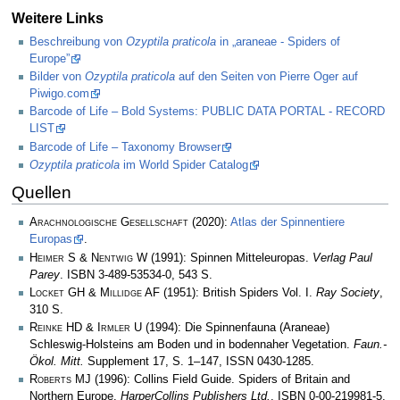
Weitere Links
Beschreibung von
Ozyptila praticola
in „araneae - Spiders of
Europe”
Bilder von
Ozyptila praticola
auf den Seiten von Pierre Oger auf
Piwigo.com
Barcode of Life – Bold Systems: PUBLIC DATA PORTAL - RECORD
LIST
Barcode of Life – Taxonomy Browser
Ozyptila praticola
im World Spider Catalog
Quellen
Arachnologische Gesellschaft
(2020):
Atlas der Spinnentiere
Europas
.
Heimer S & Nentwig W
(1991): Spinnen Mitteleuropas.
Verlag Paul
Parey
. ISBN 3-489-53534-0, 543 S.
Locket GH & Millidge AF
(1951): British Spiders Vol. I.
Ray Society
,
310 S.
Reinke HD & Irmler U
(1994): Die Spinnenfauna (Araneae)
Schleswig-Holsteins am Boden und in bodennaher Vegetation.
Faun.-
Ökol. Mitt.
Supplement 17, S. 1–147, ISSN 0430-1285.
Roberts MJ
(1996): Collins Field Guide. Spiders of Britain and
Northern Europe.
HarperCollins Publishers Ltd.
. ISBN 0-00-219981-5,