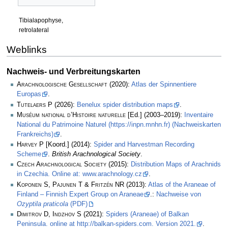
Tibialapophyse,
retrolateral
Weblinks
Nachweis- und Verbreitungskarten
Arachnologische Gesellschaft
(2020):
Atlas der Spinnentiere
Europas
.
Tutelaers P
(2026):
Benelux spider distribution maps
.
Muséum national d’Histoire naturelle
[Ed.] (2003–2019):
Inventaire
National du Patrimoine Naturel (https://inpn.mnhn.fr) (Nachweiskarten
Frankreichs)
.
Harvey P
[Koord.] (2014):
Spider and Harvestman Recording
Scheme
.
British Arachnological Society
.
Czech Arachnological Society
(2015):
Distribution Maps of Arachnids
in Czechia. Online at: www.arachnology.cz
.
Koponen S, Pajunen T & Fritzén NR
(2013):
Atlas of the Araneae of
Finland – Finnish Expert Group on Araneae
.:
Nachweise von
Ozyptila praticola
(PDF)
Dimitrov D, Indzhov S
(2021):
Spiders (Araneae) of Balkan
Peninsula. online at http://balkan-spiders.com. Version 2021.
.