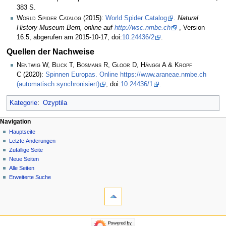
383 S.
World Spider Catalog
(2015):
World Spider Catalog
.
Natural
History Museum Bern, online auf
http://wsc.nmbe.ch
, Version
16.5, abgerufen am 2015-10-17, doi:
10.24436/2
.
Quellen der Nachweise
Nentwig W, Blick T, Bosmans R, Gloor D, Hänggi A & Kropf
C
(2020):
Spinnen Europas. Online https://www.araneae.nmbe.ch
(automatisch synchronisiert)
, doi:
10.24436/1
.
Kategorie
:
Ozyptila
Navigation
Hauptseite
Letzte Änderungen
Zufällige Seite
Neue Seiten
Alle Seiten
Erweiterte Suche