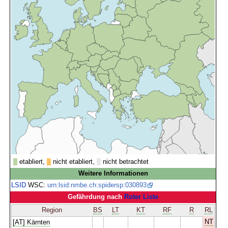
etabliert,
nicht etabliert,
nicht betrachtet
Weitere Informationen
LSID
WSC:
urn:lsid:nmbe.ch:spidersp:030893
Gefährdung nach
Roter Liste
Region
BS
LT
KT
RF
R
RL
NT
[AT] Kärnten