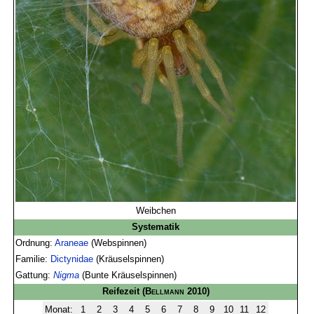
Weibchen
Systematik
Ordnung:
Araneae
(Webspinnen)
Familie:
Dictynidae
(Kräuselspinnen)
Gattung:
Nigma
(Bunte Kräuselspinnen)
Reifezeit
(
Bellmann
2010)
Monat:
1
2
3
4
5
6
7
8
9
10
11
12