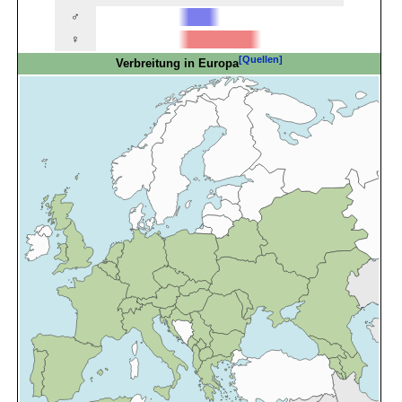
♂
♀
[Quellen]
Verbreitung in Europa