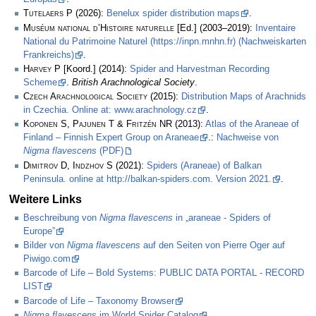
Tutelaers P
(2026):
Benelux spider distribution maps
.
Muséum national d’Histoire naturelle
[Ed.] (2003–2019):
Inventaire
National du Patrimoine Naturel (https://inpn.mnhn.fr) (Nachweiskarten
Frankreichs)
.
Harvey P
[Koord.] (2014):
Spider and Harvestman Recording
Scheme
.
British Arachnological Society
.
Czech Arachnological Society
(2015):
Distribution Maps of Arachnids
in Czechia. Online at: www.arachnology.cz
.
Koponen S, Pajunen T & Fritzén NR
(2013):
Atlas of the Araneae of
Finland – Finnish Expert Group on Araneae
.:
Nachweise von
Nigma flavescens
(PDF)
Dimitrov D, Indzhov S
(2021):
Spiders (Araneae) of Balkan
Peninsula. online at http://balkan-spiders.com. Version 2021.
.
Weitere Links
Beschreibung von
Nigma flavescens
in „araneae - Spiders of
Europe”
Bilder von
Nigma flavescens
auf den Seiten von Pierre Oger auf
Piwigo.com
Barcode of Life – Bold Systems: PUBLIC DATA PORTAL - RECORD
LIST
Barcode of Life – Taxonomy Browser
Nigma flavescens
im World Spider Catalog