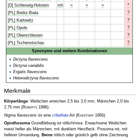
*
[D] Schleswig-Holstein
mh
=
=
=
?
[PL] Bielitz-Biala
?
[PL] Kattowitz
?
[PL] Opole
?
[PL] Oberschlesien
?
[PL] Tschenstochau
Synonyme und weitere Kombinationen
Dictyna flavescens
Dictyna variabilis
Ergatis flavescens
Heterodictyna flavescens
Merkmale
Körperlänge
: Weibchen erreichen 2,5 bis 3,0 mm, Männchen 2,0 bis
2,75 mm
(
Roberts
1996)
.
Nigma flavescens
ist eine
cribellate
Art
(
Kaestner
1956)
.
Opisthosoma
Grundfärbung ist rötlich/rosa. Erwachsene Weibchen
meist heller als Männchen, mit dunklem Herzfleck. Prosoma rot, mit
hellerer Umrandung.
Beine
rötlich oder grünlich gelb ohne Zeichnung.