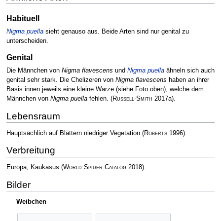
Habituell
Nigma puella
sieht genauso aus. Beide Arten sind nur genital zu
unterscheiden.
Genital
Die Männchen von
Nigma flavescens
und
Nigma puella
ähneln sich auch
genital sehr stark. Die Chelizeren von
Nigma flavescens
haben an ihrer
Basis innen jeweils eine kleine Warze (siehe Foto oben), welche dem
Männchen von
Nigma puella
fehlen.
(
Russell-Smith
2017a)
.
Lebensraum
Hauptsächlich auf Blättern niedriger Vegetation
(
Roberts
1996)
.
Verbreitung
Europa, Kaukasus
(
World Spider Catalog
2018)
.
Bilder
Weibchen