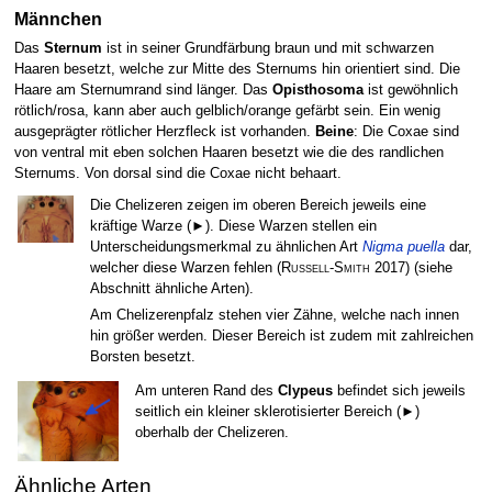
Männchen
Das
Sternum
ist in seiner Grundfärbung braun und mit schwarzen
Haaren besetzt, welche zur Mitte des Sternums hin orientiert sind. Die
Haare am Sternumrand sind länger. Das
Opisthosoma
ist gewöhnlich
rötlich/rosa, kann aber auch gelblich/orange gefärbt sein. Ein wenig
ausgeprägter rötlicher Herzfleck ist vorhanden.
Beine
: Die Coxae sind
von ventral mit eben solchen Haaren besetzt wie die des randlichen
Sternums. Von dorsal sind die Coxae nicht behaart.
Die Chelizeren zeigen im oberen Bereich jeweils eine
kräftige Warze (►). Diese Warzen stellen ein
Unterscheidungsmerkmal zu ähnlichen Art
Nigma puella
dar,
welcher diese Warzen fehlen
(
Russell-Smith
2017)
(siehe
Abschnitt ähnliche Arten).
Am Chelizerenpfalz stehen vier Zähne, welche nach innen
hin größer werden. Dieser Bereich ist zudem mit zahlreichen
Borsten besetzt.
Am unteren Rand des
Clypeus
befindet sich jeweils
seitlich ein kleiner sklerotisierter Bereich (►)
oberhalb der Chelizeren.
Ähnliche Arten