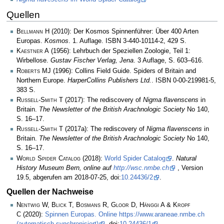
Quellen
Bellmann H
(2010): Der Kosmos Spinnenführer: Über 400 Arten
Europas.
Kosmos
. 1. Auflage. ISBN 3-440-10114-2, 429 S.
Kaestner A
(1956): Lehrbuch der Speziellen Zoologie, Teil 1:
Wirbellose.
Gustav Fischer Verlag, Jena
. 3 Auflage, S. 603–616.
Roberts MJ
(1996): Collins Field Guide. Spiders of Britain and
Northern Europe.
HarperCollins Publishers Ltd.
. ISBN 0-00-219981-5,
383 S.
Russell-Smith T
(2017): The rediscovery of
Nigma flavenscens
in
Britain.
The Newsletter of the British Arachnologic Society
No 140,
S. 16–17.
Russell-Smith T
(2017a): The rediscovery of
Nigma flavenscens
in
Britain.
The Newsletter of the British Arachnologic Society
No 140,
S. 16–17.
World Spider Catalog
(2018):
World Spider Catalog
.
Natural
History Museum Bern, online auf
http://wsc.nmbe.ch
, Version
19.5, abgerufen am 2018-07-25, doi:
10.24436/2
.
Quellen der Nachweise
Nentwig W, Blick T, Bosmans R, Gloor D, Hänggi A & Kropf
C
(2020):
Spinnen Europas. Online https://www.araneae.nmbe.ch
(automatisch synchronisiert)
, doi:
10.24436/1
.