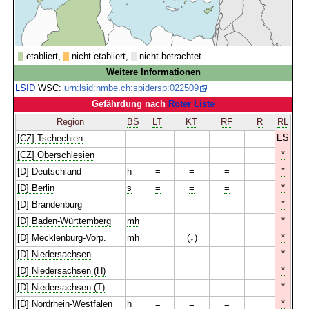
etabliert,
nicht etabliert,
nicht betrachtet
Weitere Informationen
LSID
WSC:
urn:lsid:nmbe.ch:spidersp:022509
Gefährdung nach
Roter Liste
Region
BS
LT
KT
RF
R
RL
ES
[CZ] Tschechien
*
[CZ] Oberschlesien
*
[D] Deutschland
h
=
=
=
*
[D] Berlin
s
=
=
=
*
[D] Brandenburg
*
[D] Baden-Württemberg
mh
*
[D] Mecklenburg-Vorp.
mh
=
(↓)
*
[D] Niedersachsen
*
[D] Niedersachsen (H)
*
[D] Niedersachsen (T)
*
[D] Nordrhein-Westfalen
h
=
=
=