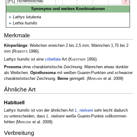
?
[PL] Tschenstochau
Synonyme und weitere Kombinationen
Lathys lutulenta
Lethia humilis
Merkmale
Körperlänge
: Weibchen erreichen 2 bis 2,5 mm, Männchen 1,75 bis 2
mm
(
Roberts
1996)
.
Lathys humilis
ist eine
cribellate
Art
(
Kaestner
1956)
.
Prosoma
ohne charakteristische Zeichnung. Männchen etwas dunkler
als Weibchen.
Opisthosoma
mit weißen Guanin-Punkten und schwarzer
charakteristischer Zeichnung.
Beine
geringelt.
(
Marusik
et al. 2009)
Ähnliche Art
Habituell
Lathys humilis
ist von der ähnlichen Art
L. nielseni
sehr leicht dadurch
zu unterscheiden, dass
L. nielseni
weiße Guanin-Punkte vollkommen
fehlen
(
Marusik
et al. 2009)
.
Verbreitung