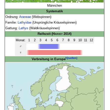
Männchen
Systematik
Ordnung:
Araneae
(Webspinnen)
Familie:
Lathyidae
(Ursprüngliche Kräuselspinnen)
Gattung:
Lathys
(Waldkräuselspinnen)
Reifezeit
(
Harvey
2014)
Monat:
1
2
3
4
5
6
7
8
9
10
11
12
♂
♀
[Quellen]
Verbreitung in Europa