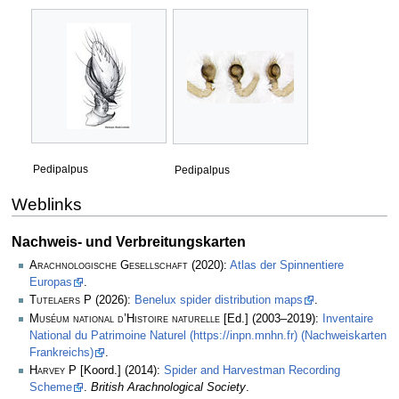
Pedipalpus
Pedipalpus
Weblinks
Nachweis- und Verbreitungskarten
Arachnologische Gesellschaft
(2020):
Atlas der Spinnentiere
Europas
.
Tutelaers P
(2026):
Benelux spider distribution maps
.
Muséum national d’Histoire naturelle
[Ed.] (2003–2019):
Inventaire
National du Patrimoine Naturel (https://inpn.mnhn.fr) (Nachweiskarten
Frankreichs)
.
Harvey P
[Koord.] (2014):
Spider and Harvestman Recording
Scheme
.
British Arachnological Society
.