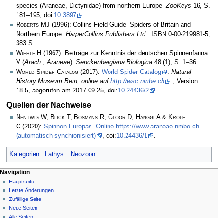
species (Araneae, Dictynidae) from northern Europe.
ZooKeys
16, S.
181–195, doi:
10.3897
.
Roberts MJ
(1996): Collins Field Guide. Spiders of Britain and
Northern Europe.
HarperCollins Publishers Ltd.
. ISBN 0-00-219981-5,
383 S.
Wiehle H
(1967): Beiträge zur Kenntnis der deutschen Spinnenfauna
V (
Arach.
,
Araneae
).
Senckenbergiana Biologica
48 (1), S. 1–36.
World Spider Catalog
(2017):
World Spider Catalog
.
Natural
History Museum Bern, online auf
http://wsc.nmbe.ch
, Version
18.5, abgerufen am 2017-09-25, doi:
10.24436/2
.
Quellen der Nachweise
Nentwig W, Blick T, Bosmans R, Gloor D, Hänggi A & Kropf
C
(2020):
Spinnen Europas. Online https://www.araneae.nmbe.ch
(automatisch synchronisiert)
, doi:
10.24436/1
.
Kategorien
:
Lathys
Neozoon
Navigation
Hauptseite
Letzte Änderungen
Zufällige Seite
Neue Seiten
Alle Seiten