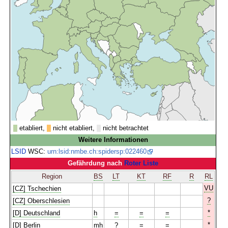
etabliert,
nicht etabliert,
nicht betrachtet
Weitere Informationen
LSID
WSC:
urn:lsid:nmbe.ch:spidersp:022460
Gefährdung nach
Roter Liste
Region
BS
LT
KT
RF
R
RL
VU
[CZ] Tschechien
?
[CZ] Oberschlesien
*
[D] Deutschland
h
=
=
=
*
[D] Berlin
mh
?
=
=