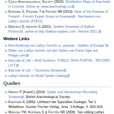
Czech Arachnological Society
(2015):
Distribution Maps of Arachnids
in Czechia. Online at: www.arachnology.cz
.
Koponen S, Pajunen T & Fritzén NR
(2013):
Atlas of the Araneae of
Finland – Finnish Expert Group on Araneae
.:
Nachweise von
Lathys humilis
(PDF)
Dimitrov D, Indzhov S
(2021):
Spiders (Araneae) of Balkan
Peninsula. online at http://balkan-spiders.com. Version 2021.
.
Weitere Links
Beschreibung von
Lathys humilis
in „araneae - Spiders of Europe”
Bilder von
Lathys humilis
auf den Seiten von Pierre Oger auf
Piwigo.com
Barcode of Life – Bold Systems: PUBLIC DATA PORTAL - RECORD
LIST
Barcode of Life – Taxonomy Browser
Lathys humilis
im World Spider Catalog
Quellen
Harvey P
[Koord.] (2014):
Spider and Harvestman Recording
Scheme
.
British Arachnological Society
.
Kaestner A
(1956): Lehrbuch der Speziellen Zoologie, Teil 1:
Wirbellose.
Gustav Fischer Verlag, Jena
. 3 Auflage, S. 603–616.
Marusik YM, Koponen S & Fritzén NR
(2009): Two sibling
Lathys