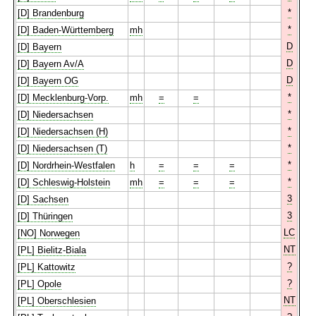
*
[D] Brandenburg
*
[D] Baden-Württemberg
mh
D
[D] Bayern
D
[D] Bayern Av/A
D
[D] Bayern OG
*
[D] Mecklenburg-Vorp.
mh
=
=
*
[D] Niedersachsen
*
[D] Niedersachsen (H)
*
[D] Niedersachsen (T)
*
[D] Nordrhein-Westfalen
h
=
=
=
*
[D] Schleswig-Holstein
mh
=
=
=
3
[D] Sachsen
3
[D] Thüringen
LC
[NO] Norwegen
NT
[PL] Bielitz-Biala
?
[PL] Kattowitz
?
[PL] Opole
NT
[PL] Oberschlesien