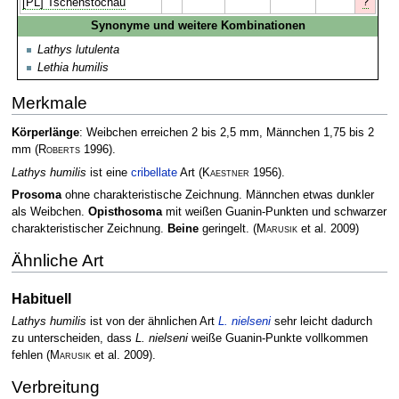
?
[PL] Tschenstochau
Synonyme und weitere Kombinationen
Lathys lutulenta
Lethia humilis
Merkmale
Körperlänge
: Weibchen erreichen 2 bis 2,5 mm, Männchen 1,75 bis 2
mm
(
Roberts
1996)
.
Lathys humilis
ist eine
cribellate
Art
(
Kaestner
1956)
.
Prosoma
ohne charakteristische Zeichnung. Männchen etwas dunkler
als Weibchen.
Opisthosoma
mit weißen Guanin-Punkten und schwarzer
charakteristischer Zeichnung.
Beine
geringelt.
(
Marusik
et al. 2009)
Ähnliche Art
Habituell
Lathys humilis
ist von der ähnlichen Art
L. nielseni
sehr leicht dadurch
zu unterscheiden, dass
L. nielseni
weiße Guanin-Punkte vollkommen
fehlen
(
Marusik
et al. 2009)
.
Verbreitung