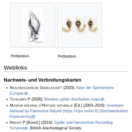
Pedipalpus
Pedipalpus
Weblinks
Nachweis- und Verbreitungskarten
Arachnologische Gesellschaft
(2020):
Atlas der Spinnentiere
Europas
.
Tutelaers P
(2026):
Benelux spider distribution maps
.
Muséum national d’Histoire naturelle
[Ed.] (2003–2019):
Inventaire
National du Patrimoine Naturel (https://inpn.mnhn.fr) (Nachweiskarten
Frankreichs)
.
Harvey P
[Koord.] (2014):
Spider and Harvestman Recording
Scheme
.
British Arachnological Society
.