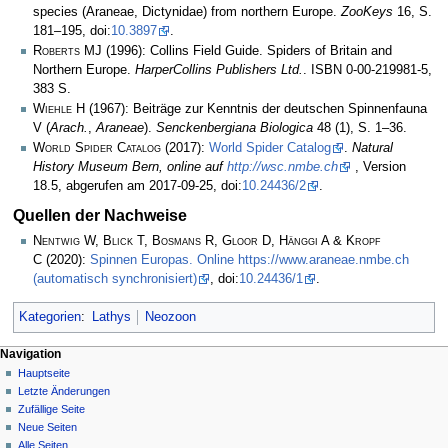
species (Araneae, Dictynidae) from northern Europe.
ZooKeys
16, S.
181–195, doi:
10.3897
.
Roberts MJ
(1996): Collins Field Guide. Spiders of Britain and
Northern Europe.
HarperCollins Publishers Ltd.
. ISBN 0-00-219981-5,
383 S.
Wiehle H
(1967): Beiträge zur Kenntnis der deutschen Spinnenfauna
V (
Arach.
,
Araneae
).
Senckenbergiana Biologica
48 (1), S. 1–36.
World Spider Catalog
(2017):
World Spider Catalog
.
Natural
History Museum Bern, online auf
http://wsc.nmbe.ch
, Version
18.5, abgerufen am 2017-09-25, doi:
10.24436/2
.
Quellen der Nachweise
Nentwig W, Blick T, Bosmans R, Gloor D, Hänggi A & Kropf
C
(2020):
Spinnen Europas. Online https://www.araneae.nmbe.ch
(automatisch synchronisiert)
, doi:
10.24436/1
.
Kategorien
:
Lathys
Neozoon
Navigation
Hauptseite
Letzte Änderungen
Zufällige Seite
Neue Seiten
Alle Seiten