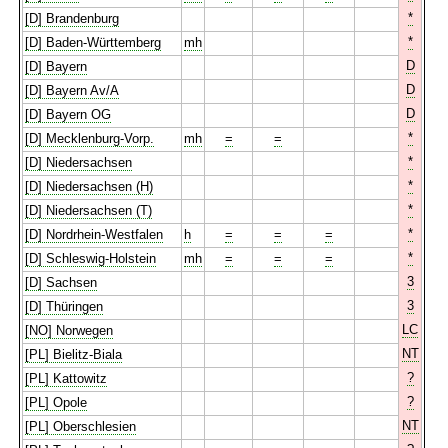
*
[D] Brandenburg
*
[D] Baden-Württemberg
mh
D
[D] Bayern
D
[D] Bayern Av/A
D
[D] Bayern OG
*
[D] Mecklenburg-Vorp.
mh
=
=
*
[D] Niedersachsen
*
[D] Niedersachsen (H)
*
[D] Niedersachsen (T)
*
[D] Nordrhein-Westfalen
h
=
=
=
*
[D] Schleswig-Holstein
mh
=
=
=
3
[D] Sachsen
3
[D] Thüringen
LC
[NO] Norwegen
NT
[PL] Bielitz-Biala
?
[PL] Kattowitz
?
[PL] Opole
NT
[PL] Oberschlesien