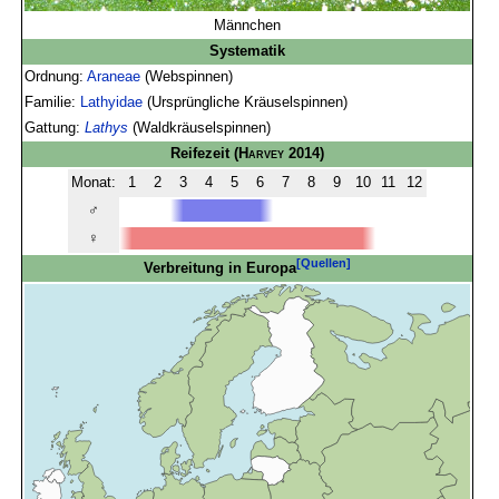
Männchen
Systematik
Ordnung:
Araneae
(Webspinnen)
Familie:
Lathyidae
(Ursprüngliche Kräuselspinnen)
Gattung:
Lathys
(Waldkräuselspinnen)
Reifezeit
(
Harvey
2014)
Monat:
1
2
3
4
5
6
7
8
9
10
11
12
♂
♀
[Quellen]
Verbreitung in Europa