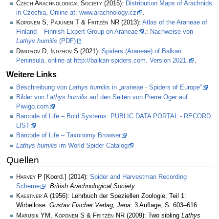
Czech Arachnological Society
(2015):
Distribution Maps of Arachnids
in Czechia. Online at: www.arachnology.cz
.
Koponen S, Pajunen T & Fritzén NR
(2013):
Atlas of the Araneae of
Finland – Finnish Expert Group on Araneae
.:
Nachweise von
Lathys humilis
(PDF)
Dimitrov D, Indzhov S
(2021):
Spiders (Araneae) of Balkan
Peninsula. online at http://balkan-spiders.com. Version 2021.
.
Weitere Links
Beschreibung von
Lathys humilis
in „araneae - Spiders of Europe”
Bilder von
Lathys humilis
auf den Seiten von Pierre Oger auf
Piwigo.com
Barcode of Life – Bold Systems: PUBLIC DATA PORTAL - RECORD
LIST
Barcode of Life – Taxonomy Browser
Lathys humilis
im World Spider Catalog
Quellen
Harvey P
[Koord.] (2014):
Spider and Harvestman Recording
Scheme
.
British Arachnological Society
.
Kaestner A
(1956): Lehrbuch der Speziellen Zoologie, Teil 1:
Wirbellose.
Gustav Fischer Verlag, Jena
. 3 Auflage, S. 603–616.
Marusik YM, Koponen S & Fritzén NR
(2009): Two sibling
Lathys