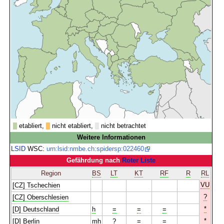
etabliert,
nicht etabliert,
nicht betrachtet
Weitere Informationen
LSID
WSC:
urn:lsid:nmbe.ch:spidersp:022460
Gefährdung nach
Roter Liste
Region
BS
LT
KT
RF
R
RL
VU
[CZ] Tschechien
?
[CZ] Oberschlesien
*
[D] Deutschland
h
=
=
=
*
[D] Berlin
mh
?
=
=